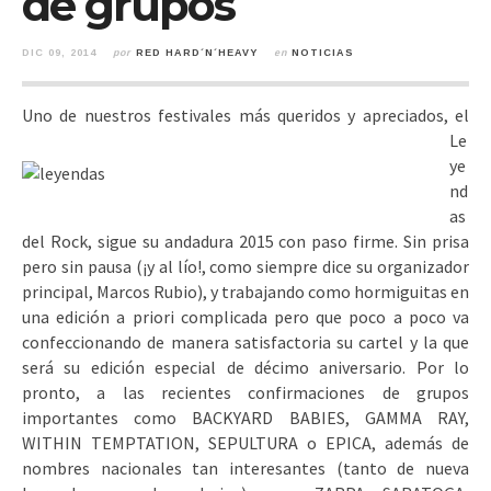
de grupos
DIC 09, 2014
por
RED HARD´N´HEAVY
en
NOTICIAS
Uno de nu
estros festivales más queridos y apreciados, el
Le
ye
nd
as
del Rock, sigue su andadura 2015 con paso firme.
Sin prisa
pero sin pausa (¡y al lío!, como siempre dice su organizador
principal, Marcos Rubio), y trabajando como hormiguitas en
una edición a priori complicada pero que poco a poco va
confeccionando de manera satisfactoria su cartel y la que
será su edición especial de décimo aniversario. Por lo
pronto, a las recientes confirmaciones de grupos
importantes como BACKYARD BABIES, GAMMA RAY,
WITHIN TEMPTATION, SEPULTURA o EPICA, además de
nombres nacionales tan interesantes (tanto de nueva