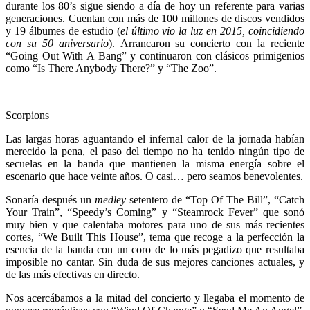
durante los 80’s sigue siendo a día de hoy un referente para varias
generaciones. Cuentan con más de 100 millones de discos vendidos
y 19 álbumes de estudio (
el último vio la luz en 2015, coincidiendo
con su 50 aniversario
). Arrancaron su concierto con la reciente
“Going Out With A Bang” y continuaron con clásicos primigenios
como “Is There Anybody There?” y “The Zoo”.
Scorpions
Las largas horas aguantando el infernal calor de la jornada habían
merecido la pena, el paso del tiempo no ha tenido ningún tipo de
secuelas en la banda que mantienen la misma energía sobre el
escenario que hace veinte años. O casi… pero seamos benevolentes.
Sonaría después un
medley
setentero de “Top Of The Bill”, “Catch
Your Train”, “Speedy’s Coming” y “Steamrock Fever” que sonó
muy bien y que calentaba motores para uno de sus más recientes
cortes, “We Built This House”, tema que recoge a la perfección la
esencia de la banda con un coro de lo más pegadizo que resultaba
imposible no cantar. Sin duda de sus mejores canciones actuales, y
de las más efectivas en directo.
Nos acercábamos a la mitad del concierto y llegaba el momento de