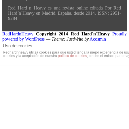
Red Hard n Heavy es una revista online editada Por Red
Hard´n´Heavy en Madrid, España, desde 2014. ISSN: 2951-
9284
RedHardnHeavy
Copyright 2014 Red Hard´n´Heavy
Proudly
powered by WordPress
—
Theme: JustWrite by
Acosmin
Uso de cookies
Redhardnheavy utiliza cookies para que usted tenga la mejor experiencia de us
cookies y la aceptación de nuestra
política de cookies
, pinche el enlace para ma