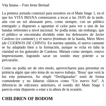
Vita Imana – Foto Irene Bernad
La primera jornada comenzó para nosotros en el Main Stage 1, en el
que los VITA IMANA comenzaron a tocar a las 19:05 de la tarde,
aún con un sol abrasante pero, como siempre, con un público
entregado y dispuesto a aguantar el calor para ver a una de las
bandas referentes a nivel nacional. Se podía notar, sin embargo, que
el público se encontraba dividido entre los defensores de Javier
Cardoso (
ex cantante
) y el nuevo
frontman
de la banda, Mero Mero
(
de CUERNOS DE CHIVO
). En nuestra opinión, el nuevo cantante
se ha adaptado bien a la formación, aunque se echa en falta la
claridad en los guturales de Cardoso. Miriam como siempre, estuvo
impresionante, logrando sacar un sonido muy potente a su
percursión.
Como no podía ser de otro modo, aprovecharon para presentar en
primicia algún que otro tema de su nuevo trabajo, ‘Bosa’ que verá la
luz esta primavera. Su
single
“Desfiguradas” sonó de forma
contundente y no faltaron clásicos como “Un nuevo Sol”. A
diferencia de ediciones anteriores, el sonido del Main Stage 1
parecía estar dispuesto a estar a la altura de la ocasión.
CHILDREN OF BODOM