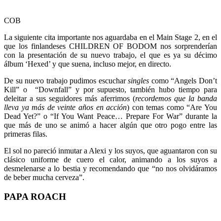
COB
La siguiente cita importante nos aguardaba en el Main Stage 2, en el
que los finlandeses CHILDREN OF BODOM nos sorprenderían
con la presentación de su nuevo trabajo, el que es ya su décimo
álbum ‘Hexed’ y que suena, incluso mejor, en directo.
De su nuevo trabajo pudimos escuchar
singles
como “Angels Don’t
Kill” o “Downfall” y por supuesto, también hubo tiempo para
deleitar a sus seguidores más aferrimos (
recordemos que la banda
lleva ya más de veinte años en acción
) con temas como “Are You
Dead Yet?” o “If You Want Peace… Prepare For War” durante la
que más de uno se animó a hacer algún que otro pogo entre las
primeras filas.
El sol no pareció inmutar a Alexi y los suyos, que aguantaron con su
clásico uniforme de cuero el calor, animando a los suyos a
desmelenarse a lo bestia y recomendando que “no nos olvidáramos
de beber mucha cerveza”.
PAPA ROACH