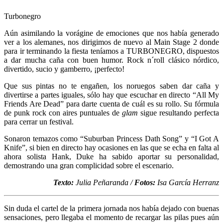
Turbonegro
Aún asimilando la vorágine de emociones que nos había generado
ver a los alemanes, nos dirigimos de nuevo al Main Stage 2 donde
para ir terminando la fiesta teníamos a TURBONEGRO, dispuestos
a dar mucha caña con buen humor. Rock n´roll clásico nórdico,
divertido, sucio y gamberro, ¡perfecto!
Que sus pintas no te engañen, los noruegos saben dar caña y
divertirse a partes iguales, sólo hay que escuchar en directo “All My
Friends Are Dead” para darte cuenta de cuál es su rollo. Su fórmula
de punk rock con aires puntuales de
glam
sigue resultando perfecta
para cerrar un festival.
Sonaron temazos como “Suburban Princess Dath Song” y “I Got A
Knife”, si bien en directo hay ocasiones en las que se echa en falta al
ahora solista Hank, Duke ha sabido aportar su personalidad,
demostrando una gran complicidad sobre el escenario.
Texto:
Julia Peñaranda /
Fotos:
Isa García Herranz
Sin duda el cartel de la primera jornada nos había dejado con buenas
sensaciones, pero llegaba el momento de recargar las pilas pues aún