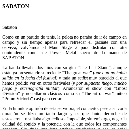
SABATON
Sabaton
Como en un partido de tenis, la pelota no paraba de ir de campo en
campo y sin tiempo apenas para refrescar el gaznate con una
cerveza, volvíamos al Main Stage 2 para disfrutar con otra
contundente ronda de Power Metal sueco de la mano de
SABATON.
La banda llevaba dos años con su gira “The Last Stand”, aunque
están ya presentando su reciente “The great war” (
que aún no había
salido en la fecha del festival
) y traía un
setlist
muy parecido al que
hemos podido ver en otros festivales (
y por supuesto fuego, mucho
fuego
y escenografía militar
). Arrancaron el show con “Ghost
Division” y no faltaron clásicos como su “The art of war” mítico
“Primo Victoria” casi para cerrar.
En la humilde opinión de esta servidora, el concierto, pese a su corta
duración se hizo un tanto largo y es que tanto derroche de
testosterona resultaba algo tedioso. Imposible, sin embargo, negar la
calidad del sonido y la potencia con la que todos los componentes