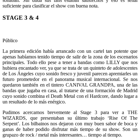
sonaban. Sin duda sus fans estaban satisfechos y eso es señal
suficiente para clasificar el show con buena nota.
STAGE 3 & 4
Público
La primera edición había arrancado con un cartel tan potente que
apenas habíamos tenido tiempo de salir de la zona de los escenarios
principales. Todo ello pese a tener a bandas como LILLY que nos
hubiera encantado ver, ya que se trata de un quinteto de adolescentes
de Los Ángeles cuyo sonido fresco y juvenil parecen apremiarles un
futuro prometedor en el panorama musical internacional. Se nos
quedaron también en el tintero CANIVAL GRANDPA, una de las
bandas que jugaba en casa, al tratarse de una formación de Madrid
cuyo sonido combina el Death Metal con el Hardcore, dando lugar a
un resultado de lo más enérgico.
Pudimos acercarnos brevemente al Stage 3 para ver a THE
WIZARDS, que presentaban su último trabajo ‘Rise Of The
Serpent’. Los bilbainos nos dejaron con muy buen sabor de boca y
ganas de haber podido disfrutar más tiempo de su show. Son un
grupazo de rock / metal más interesantes… tiempo al tiempo.