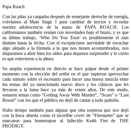
Papa Roach
Con las pilas ya cargadas después de semejante derroche de energía,
volvíamos al Main Stage 1 para cambiar de tercios y recordar
nuestra adolescencia de la mano de PAPA ROACH. Los
californianos también venían con novedades bajo el brazo, y es que
su último trabajo, ‘Who Do You Trust’ es posiblemente el más
distinto hasta la fecha. Con el escepticismo inevitable de escuchar
algo alejado a la fórmula a la que nos tienen acostumbrados, nos
dispusimos a abrir bien los oídos para dejarnos sorprender y lo cierto
es que estuvieron a la altura.
Su amplia experiencia en directo se hace palpar desde el primer
momento con la elección del
setlist
en el que supieron aprovechar
cada minuto sobre el escenario para hacer una buena mezcla entre
los temas del ya mencionado nuevo disco y los clásicos que les
llevaron a la fama hace ya más de veinte años. De este modo,
sonaron temas como “Getting Away With Murder”, “Scars” o “Last
Resort” con los que el público no dejó de cantar a todo pulmón.
Hubo tiempo también para alguna que otra sorpresa que nos dejó
con la boca abierta como el increíble
cover
de “Firestarter” que se
marcaron para homenajear al fallecido Keith Fint de THE
PRODIGY.