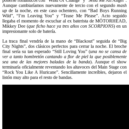
ponerse románticos con “Wind Of Change” y “Send Me An Angel”.
Aunque cambiaríamos nuevamente de tercio con el segundo
mash
up
de la noche, en este caso ochentero, con “Bad Boys Running
Wild”, “I’m Leaving You” y “Tease Me Please”. Acto seguido
llegaba el momento de escuchar al ex baterista de MÖTORHEAD,
Mikkey Dee (
que ficho hace ya tres años con SCORPIONS
) en un
impresionante solo de batería.
La traca final vendría de la mano de “Blackout” seguida de “Big
City Nights”, dos clásicos perfectos para cerrar la noche. El broche
final sería su tan esperado “Still Loving You” (
una no se cansa de
ver a tanto hombretón cantando a flor de piel la que posiblemente
sea una de las mejores baladas de la banda
). Aunque el show
terminaría oficialmente reventando los altavoces del Main Stage con
“Rock You Like A Huricane”. Sencillamente increíbles, dejaron el
listón muy alto para el resto de bandas.