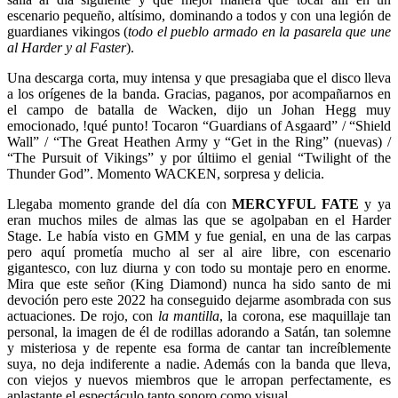
escenario pequeño, altísimo, dominando a todos y con una legión de
guardianes vikingos (
todo el pueblo armado en la pasarela que une
al Harder y al Faster
).
Una descarga corta, muy intensa y que presagiaba que el disco lleva
a los orígenes de la banda. Gracias, paganos, por acompañarnos en
el campo de batalla de Wacken, dijo un Johan Hegg muy
emocionado, !qué punto! Tocaron “Guardians of Asgaard” / “Shield
Wall” / “The Great Heathen Army y “Get in the Ring” (nuevas) /
“The Pursuit of Vikings” y por últiimo el genial “Twilight of the
Thunder God”. Momento WACKEN, sorpresa y delicia.
Llegaba momento grande del día con
MERCYFUL FATE
y ya
eran muchos miles de almas las que se agolpaban en el Harder
Stage. Le había visto en GMM y fue genial, en una de las carpas
pero aquí prometía mucho al ser al aire libre, con escenario
gigantesco, con luz diurna y con todo su montaje pero en enorme.
Mira que este señor (King Diamond) nunca ha sido santo de mi
devoción pero este 2022 ha conseguido dejarme asombrada con sus
actuaciones. De rojo, con
la mantilla
, la corona, ese maquillaje tan
personal, la imagen de él de rodillas adorando a Satán, tan solemne
y misteriosa y de repente esa forma de cantar tan increíblemente
suya, no deja indiferente a nadie. Además con la banda que lleva,
con viejos y nuevos miembros que le arropan perfectamente, es
aplastante el espectáculo tanto sonoro como visual.