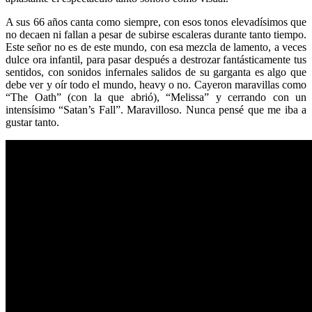
A sus 66 años canta como siempre, con esos tonos elevadísimos que
no decaen ni fallan a pesar de subirse escaleras durante tanto tiempo.
Este señor no es de este mundo, con esa mezcla de lamento, a veces
dulce ora infantil, para pasar después a destrozar fantásticamente tus
sentidos, con sonidos infernales salidos de su garganta es algo que
debe ver y oír todo el mundo, heavy o no. Cayeron maravillas como
“The Oath” (con la que abrió), “Melissa” y cerrando con un
intensísimo “Satan’s Fall”. Maravilloso. Nunca pensé que me iba a
gustar tanto.