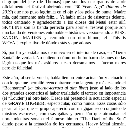
el grupo del jefe (de Thomas) que son los encargados de abrir
oficialmente el festival abriendo con “30 Years Ago” (
himno de
2019
) que nos puso lagrimita en el ojo y los pelos de punta. Madre
mía, qué momento más feliz… Ya había miles de asistentes delante,
todos cantando y agradeciendo a los dioses del Metal estar allí.
SKYLINE son la banda perfecta para abrir el festival porque son
una banda de versiones entrañable e histórica, versioneando a KISS,
SAXON, MAIDEN y cerrando con otro himno, el “This is
W:O:A”, explicativo de dónde estás y qué adoras.
Sí, por fin ya estábamos de nuevo en el interior de casa, en “Tierra
Santa” de verdad. No entiendo cómo no hubo barro después de las
lágrimas que los más asiduos a esto derramamos… fueron mares
pero de felicidad.
Este año, al ser la vuelta, había tiempo entre actuación y actuación
con lo que me permitió reencontrarme con la gente y más estando el
“Beergarten” (
la taberna-terraza al aire libre
) justo al lado de los
dos grandes escenarios al haber trasladado el tercero en importancia
(el “Louder”) al otro lado. Desde ahí presencié la actuación especial
de
GRAVE DIGGER
, espectacular, como nunca. Esas cosas sólo
pasan allí ya que el grupo apareció con un gigantesco conjunto de
músicos escoceses, con esas gaitas y percusión que atronaban el
norte mientras sonaba el famoso himno “The Dark of the Sun”
dando paso a la actuación de los germanos. Heavy Metal alemán,