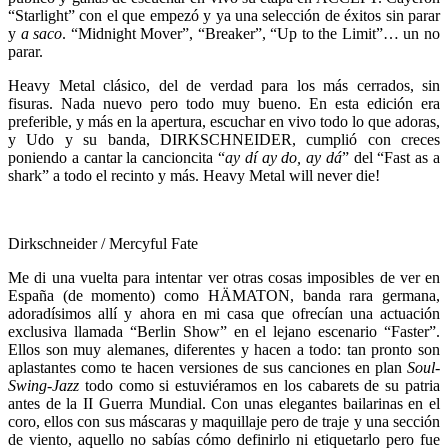
“Starlight” con el que empezó y ya una selección de éxitos sin parar
y
a saco
. “Midnight Mover”, “Breaker”, “Up to the Limit”… un no
parar.
Heavy Metal clásico, del de verdad para los más cerrados, sin
fisuras. Nada nuevo pero todo muy bueno. En esta edición era
preferible, y más en la apertura, escuchar en vivo todo lo que adoras,
y Udo y su banda, DIRKSCHNEIDER, cumplió con creces
poniendo a cantar la cancioncita “
ay dí ay do, ay dá
” del “Fast as a
shark” a todo el recinto y más. Heavy Metal will never die!
Dirkschneider / Mercyful Fate
Me di una vuelta para intentar ver otras cosas imposibles de ver en
España (de momento) como HÄMATON, banda rara germana,
adoradísimos allí y ahora en mi casa que ofrecían una actuación
exclusiva llamada “Berlin Show” en el lejano escenario “Faster”.
Ellos son muy alemanes, diferentes y hacen a todo: tan pronto son
aplastantes como te hacen versiones de sus canciones en plan
Soul-
Swing-Jazz
todo como si estuviéramos en los cabarets de su patria
antes de la II Guerra Mundial. Con unas elegantes bailarinas en el
coro, ellos con sus máscaras y maquillaje pero de traje y una sección
de viento, aquello no sabías cómo definirlo ni etiquetarlo pero fue