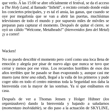
que verlo. A las 15:00 se abre oficialmente el festival, se da el acceso
a
The Holy Land
, al llamado “Infield”, o recinto cerrado donde están
los conciertos principales, y es tal el ansia, las ganas, que cuando se
oye por megafonía que se van a abrir las puertas, muchísimas
televisiones de todo el mundo y por supuesto miles de móviles se
preparan para capturar el momento. Después de quitar el cierre, se
oyó un cálido “Welcome, Metalheads!” (
bienvenidos fans del Metal
)
¡y a correr!
Wacken!
No os puedo describir el momento pero corrí como una loca llena de
emoción y alegría por pisar de nuevo algo que nunca se tuvo que
cerrar y menos por ese virus. Los recuerdos horribles de esos dos
años terribles que he pasado se iban evaporando y, aunque casi me
muero (
una tiene una edad
), llegué a la valla de los primeros y pude
coger sitio en todo el centro mientras toda la Seguridad nos daba la
bienvenida con la mayor de las sonrisas. Ya sí que estábamos en
casa.
Después de ver a Thomas Jensen y Holger Hübner (
los
organizadores
) dando la bienvenida y bajando a saludarnos
(
momentazo inolvidable
), se dio paso a la actuación de SKYLINE,