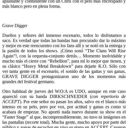
aplastante y contundente con un Chris con el pelo más encrespado y
más blanco pero en plena forma.
Grave Digger
Dueños y señores del inmenso escenario, todos lo disfrutamos a
saco. Es verdad que todas las bandas han procurado dar lo máximo
y mejor en este reencuentro con los fans allí y se notó en la entrega y
la pasión de todos los shows. ¡Cómo sonó “The Clans Will Rise
Again”!, con la orquesta-conjunto detrás… Momento inolvidable y
mucho más el cierre con “Rebellion”, para mí lo mejor que tienen, y
su clásico “Heavy Metal Breakdown” para dejarte K.O. Sólo con
ver tanta gente en el escenario, el sonido de las gaitas y sus ganas,
GRAVE DIGGER protagonizaron uno de los momentos más
grandes del festival germano.
Otro habitual de jueves del W:O:A es UDO, aunque en este caso
apareció con su banda DIRKSCHNEIDER (
con repertorio de
ACCEPT
). Por este señor no pasan los años, salvo en el blanco más
intenso en su pelo, pero por voz, por actitud y ganas es como si
acabara de empezar. No aportó nada nuevo durante su show en el
“Faster Stage” al que, incomprensiblemente, no tuvo ni imágenes en
las pantallas (recorte total). Mucha gente, mucho apoyo por parte del
público y ganas de escuchar en vivo su etapa en ACCEPT. Cayeron