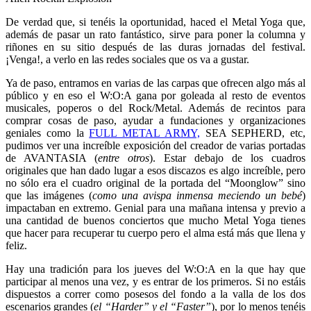
De verdad que, si tenéis la oportunidad, haced el Metal Yoga que,
además de pasar un rato fantástico, sirve para poner la columna y
riñones en su sitio después de las duras jornadas del festival.
¡Venga!, a verlo en las redes sociales que os va a gustar.
Ya de paso, entramos en varias de las carpas que ofrecen algo más al
público y en eso el W:O:A gana por goleada al resto de eventos
musicales, poperos o del Rock/Metal. Además de recintos para
comprar cosas de paso, ayudar a fundaciones y organizaciones
geniales como la
FULL METAL ARMY,
SEA SEPHERD, etc,
pudimos ver una increíble exposición del creador de varias portadas
de AVANTASIA (
entre otros
). Estar debajo de los cuadros
originales que han dado lugar a esos discazos es algo increíble, pero
no sólo era el cuadro original de la portada del “Moonglow” sino
que las imágenes (
como una avispa inmensa meciendo un bebé
)
impactaban en extremo. Genial para una mañana intensa y previo a
una cantidad de buenos conciertos que mucho Metal Yoga tienes
que hacer para recuperar tu cuerpo pero el alma está más que llena y
feliz.
Hay una tradición para los jueves del W:O:A en la que hay que
participar al menos una vez, y es entrar de los primeros. Si no estáis
dispuestos a correr como posesos del fondo a la valla de los dos
escenarios grandes (
el “Harder” y el “Faster”
), por lo menos tenéis