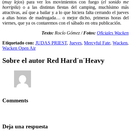
(
muy lejos
) para ver los movimientos con fuego (
el sonido me
horripila
) o a las distintas fiestas del camping, muchísimo más
atractivas, así que a bailar y a lo que hiciera falta cerrando el jueves
a altas horas de madrugada… o mejor dicho, primeras horas del
viernes, que ya os contaremos con el sábado en otra publicación.
Texto:
Rocío Gómez /
Fotos:
Oficiales Wacken
Etiquetado con:
JUDAS PRIEST
,
Jueves
,
Mercyful Fate
,
Wacken
,
Wacken Open Air
Sobre el autor
Red Hard´n´Heavy
Comments
Deja una respuesta