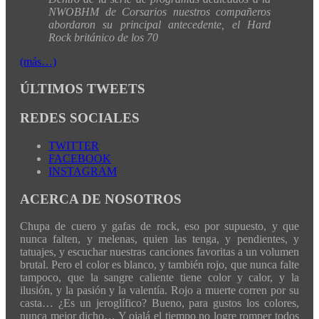
NWOBHM de Corsarios nuestros compañeros
abordaron su principal antecedente, el Hard
Rock británico de los 70
(más…)
ÚLTIMOS TWEETS
REDES SOCIALES
TWITTER
FACEBOOK
INSTAGRAM
ACERCA DE NOSOTROS
Chupa de cuero y gafas de rock, eso por supuesto, y que
nunca falten, y melenas, quien las tenga, y pendientes, y
tatuajes, y escuchar nuestras canciones favoritas a un volumen
brutal. Pero el color es blanco, y también rojo, que nunca falte
tampoco, que la sangre caliente tiene color y calor, y la
ilusión, y la pasión y la valentía. Rojo a muerte corren por su
casta… ¿Es un jeroglífico? Bueno, para gustos los colores,
nunca mejor dicho… Y ojalá el tiempo no logre romper todos