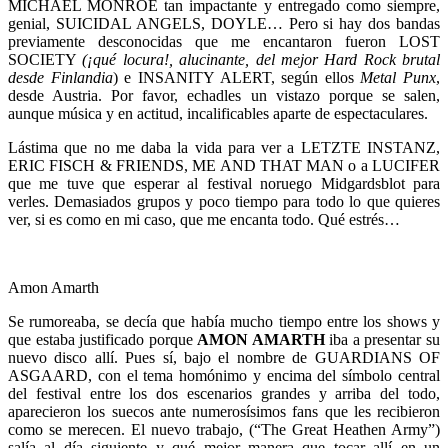
MICHAEL MONROE tan impactante y entregado como siempre,
genial, SUICIDAL ANGELS, DOYLE… Pero si hay dos bandas
previamente desconocidas que me encantaron fueron LOST
SOCIETY
(¡qué locura!, alucinante, del mejor Hard Rock brutal
desde Finlandia
) e INSANITY ALERT, según ellos
Metal Punx
,
desde Austria. Por favor, echadles un vistazo porque se salen,
aunque música y en actitud, incalificables aparte de espectaculares.
Lástima que no me daba la vida para ver a LETZTE INSTANZ,
ERIC FISCH & FRIENDS, ME AND THAT MAN o a LUCIFER
que me tuve que esperar al festival noruego Midgardsblot para
verles. Demasiados grupos y poco tiempo para todo lo que quieres
ver, si es como en mi caso, que me encanta todo. Qué estrés…
Amon Amarth
Se rumoreaba, se decía que había mucho tiempo entre los shows y
que estaba justificado porque
AMON AMARTH
iba a presentar su
nuevo disco allí. Pues sí, bajo el nombre de GUARDIANS OF
ASGAARD, con el tema homónimo y encima del símbolo central
del festival entre los dos escenarios grandes y arriba del todo,
aparecieron los suecos ante numerosísimos fans que les recibieron
como se merecen. El nuevo trabajo, (“The Great Heathen Army”)
salía al día siguiente y qué mejor manera que tocar allí en un