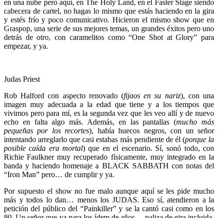
en una nube pero aquí, en The Holy Land, en el Faster Stage siendo
cabecera de cartel, no hagas lo mismo que estás haciendo en la gira
y estés frío y poco comunicativo. Hicieron el mismo show que en
Graspop, una serie de sus mejores temas, un grandes éxitos pero uno
detrás de otro, con caramelitos como “One Shot at Glory” para
empezar, y ya.
Judas Priest
Rob Halford con aspecto renovado (
fijaos en su nariz
), con una
imagen muy adecuada a la edad que tiene y a los tiempos que
vivimos pero para mí, es la segunda vez que les veo allí y de nuevo
echo en falta algo más. Además, en las pantallas (
mucho más
pequeñas por los recortes
), había huecos negros, con un señor
intentando arreglarlo que casi estabas más pendiente de él (
porque la
posible caída era mortal
) que en el escenario. Sí, sonó todo, con
Richie Faulkner muy recuperado físicamente, muy integrado en la
banda y haciendo homenaje a BLACK SABBATH con notas del
“Iron Man” pero… de cumplir y ya.
Por supuesto el show no fue malo aunque aquí se les pide mucho
más y todos lo dan… menos los JUDAS. Eso sí, atendieron a la
petición del público del “Painkiller” y se la cantó casi como en los
80. Un señor que va para los ídem de años… paliza de gira incluida,