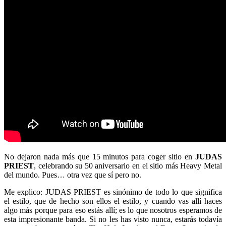
No dejaron nada más que 15 minutos para coger sitio en
JUDAS
PRIEST
, celebrando su 50 aniversario en el sitio más Heavy Metal
del mundo. Pues… otra vez que sí pero no.
Me explico: JUDAS PRIEST es sinónimo de todo lo que significa
el estilo, que de hecho son ellos el estilo, y cuando vas allí haces
algo más porque para eso estás allí; es lo que nosotros esperamos de
esta impresionante banda. Si no les has visto nunca, estarás todavía