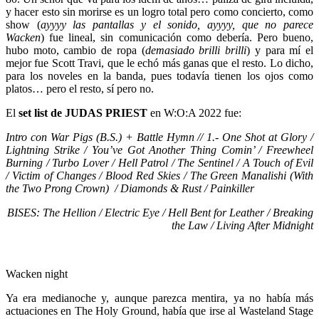
y hacer esto sin morirse es un logro total pero como concierto, como
show (
ayyyy las pantallas y el sonido, ayyyy, que no parece
Wacken
) fue lineal, sin comunicación como debería. Pero bueno,
hubo moto, cambio de ropa (
demasiado brilli brilli
) y para mí el
mejor fue Scott Travi, que le echó más ganas que el resto. Lo dicho,
para los noveles en la banda, pues todavía tienen los ojos como
platos… pero el resto, sí pero no.
El
set list de JUDAS PRIEST
en W:O:A 2022 fue:
Intro con War Pigs (B.S.) + Battle Hymn // 1.- One Shot at Glory /
Lightning Strike / You’ve Got Another Thing Comin’ / Freewheel
Burning / Turbo Lover / Hell Patrol / The Sentinel / A Touch of Evil
/ Victim of Changes / Blood Red Skies / The Green Manalishi (With
the Two Prong Crown) / Diamonds & Rust / Painkiller
BISES: The Hellion / Electric Eye / Hell Bent for Leather / Breaking
the Law / Living After Midnight
Wacken night
Ya era medianoche y, aunque parezca mentira, ya no había más
actuaciones en The Holy Ground, había que irse al Wasteland Stage