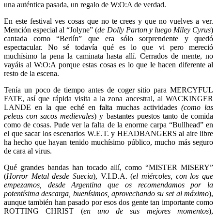
una auténtica pasada, un regalo de W:O:A de verdad.
En este festival ves cosas que no te crees y que no vuelves a ver.
Mención especial al “Jolyne” (
de Dolly Parton y luego Miley Cyrus
)
cantada como “Berlín” que era sólo sorprendente y quedó
espectacular. No sé todavía qué es lo que vi pero mereció
muchísimo la pena la caminata hasta allí. Cerrados de mente, no
vayáis al W:O:A porque estas cosas es lo que le hacen diferente al
resto de la escena.
Tenía un poco de tiempo antes de coger sitio para MERCYFUL
FATE, así que rápida visita a la zona ancestral, al WACKINGER
LANDE en la que eché en falta muchas actividades
(como las
peleas con sacos medievales
) y bastantes puestos tanto de comida
como de cosas. Pude ver la falta de la enorme carpa “Bullhead” en
el que sacar los escenarios W.E.T. y HEADBANGERS al aire libre
ha hecho que hayan tenido muchísimo público, mucho más seguro
de cara al virus.
Qué grandes bandas han tocado allí, como “MISTER MISERY”
(
Horror Metal desde Suecia
), V.I.D.A. (
el miércoles, con los que
empezamos, desde Argentina que os recomendamos por la
potentísima descarga, buenísimos, aprovechando su set al máximo
),
aunque también han pasado por esos dos gente tan importante como
ROTTING CHRIST (
en uno de sus mejores momentos
),