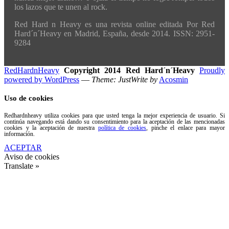
los lazos que te unen al rock.
Red Hard n Heavy es una revista online editada Por Red
Hard´n´Heavy en Madrid, España, desde 2014. ISSN: 2951-
9284
RedHardnHeavy
Copyright 2014 Red Hard´n´Heavy
Proudly
powered by WordPress
—
Theme: JustWrite by
Acosmin
Uso de cookies
Redhardnheavy utiliza cookies para que usted tenga la mejor experiencia de usuario. Si
continúa navegando está dando su consentimiento para la aceptación de las mencionadas
cookies y la aceptación de nuestra
política de cookies
, pinche el enlace para mayor
información.
ACEPTAR
Aviso de cookies
Translate »