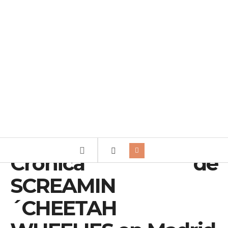
Crónica de
SCREAMIN
´CHEETAH