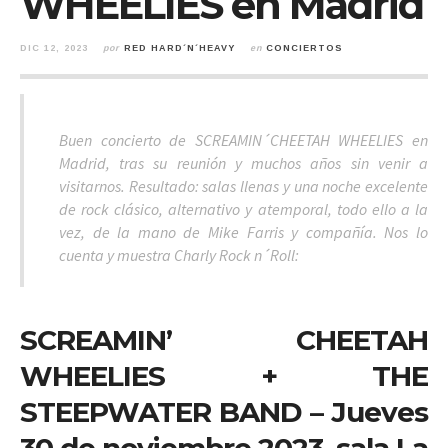
WHEELIES en Madrid
DIC 12, 2023
por
RED HARD´N´HEAVY
en
CONCIERTOS
Buen concierto de SCREAMIN´CHEETAH WHEELIES en
Madrid, tras su reunión y muchos años sin venir a
visitarnos. Resultado: salas llenas y una noche excelente
de rock clásico, alternativo y atemporal, todo ello a la
vez, de la mano de Mike Farris y compañía. Nos lo
cuenta y muestra Charly Rock n´Roll:
SCREAMIN’ CHEETAH
WHEELIES + THE
STEEPWATER BAND – Jueves