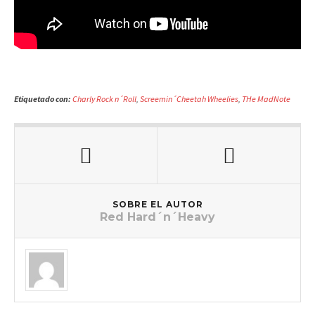
Etiquetado con:
Charly Rock n´Roll
,
Screemin´Cheetah Wheelies
,
THe MadNote
SOBRE EL AUTOR
Red Hard´n´Heavy