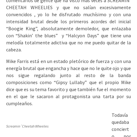
comentarios de gente que ha visto más veces a SCREAMIN’
CHEETAH WHEELIES y que no salían excesivamente
convencidos , yo lo he disfrutado muchísimo y con una
intensidad brutal desde los primeros acordes del inicial
“Boogie King”, absolutamente demoledor, que enlazaba
con “Shakin’ the blues” y “Halcyon Days” que tiene una
melodía totalmente adictiva que no me puedo quitar de la
cabeza.
Mike Farris está en un estado pletórico de fuerza y con una
energía brutal que engancha y hace que no le quite ojo y que
nos sigue regalando junto al resto de la banda
composiciones como “Gipsy Lullaby” que el propio Mike
dice que es su tema favorito y que también fue el momento
en el que le sacaron al protagonista una tarta por su
cumpleaños.
Todavía
quedaba
Screamin´Cheetah Wheelies
conciert
o por