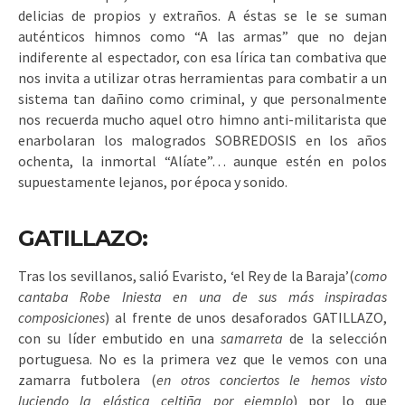
delicias de propios y extraños. A éstas se le se suman
auténticos himnos como “A las armas” que no dejan
indiferente al espectador, con esa lírica tan combativa que
nos invita a utilizar otras herramientas para combatir a un
sistema tan dañino como criminal, y que personalmente
nos recuerda mucho aquel otro himno anti-militarista que
enarbolaran los malogrados SOBREDOSIS en los años
ochenta, la inmortal “Alíate”… aunque estén en polos
supuestamente lejanos, por época y sonido.
GATILLAZO:
Tras los sevillanos, salió Evaristo, ‘el Rey de la Baraja’(
como
cantaba Robe Iniesta en una de sus más inspiradas
composiciones
) al frente de unos desaforados GATILLAZO,
con su líder embutido en una
samarreta
de la selección
portuguesa. No es la primera vez que le vemos con una
zamarra futbolera (
en otros conciertos le hemos visto
luciendo la elástica celtiña por ejemplo
) por lo que