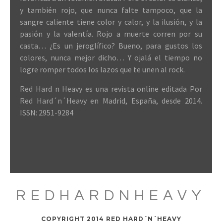
y también rojo, que nunca falte tampoco, que la
sangre caliente tiene color y calor, y la ilusión, y la
pasión y la valentía. Rojo a muerte corren por su
casta… ¿Es un jeroglífico? Bueno, para gustos los
colores, nunca mejor dicho… Y ojalá el tiempo no
logre romper todos los lazos que te unen al rock.
Red Hard n Heavy es una revista online editada Por
Red Hard´n´Heavy en Madrid, España, desde 2014.
ISSN: 2951-9284
REDHARDNHEAVY
COPYRIGHT 2014 RED HARD´N´HEAVY