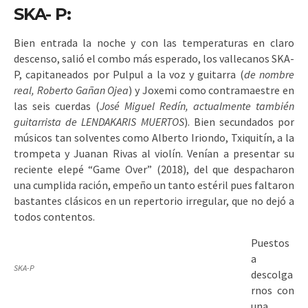
SKA- P:
Bien entrada la noche y con las temperaturas en claro
descenso, salió el combo más esperado, los vallecanos SKA-
P, capitaneados por Pulpul a la voz y guitarra (
de nombre
real, Roberto Gañan Ojea
) y Joxemi como contramaestre en
las seis cuerdas (
José Miguel Redín, actualmente también
guitarrista de LENDAKARIS MUERTOS
). Bien secundados por
músicos tan solventes como Alberto Iriondo, Txiquitín, a la
trompeta y Juanan Rivas al violín. Venían a presentar su
reciente elepé “Game Over” (2018), del que despacharon
una cumplida ración, empeño un tanto estéril pues faltaron
bastantes clásicos en un repertorio irregular, que no dejó a
todos contentos.
Puestos
a
SKA-P
descolga
rnos con
una