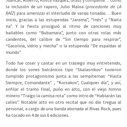
Juancar, Alberto, Kosta Vázquez, Grass y compañía… como
la inclusión de un rapero, Julio Maloa (
procedente de LA
RAÍZ
) para amenizar el interludio de varias tonadas… Buen
inicio, gracias a las estupendas “Jarama”, “Inés” y “Naita
na”. Y la fiesta prosiguió al ritmo de canciones muy
bailables como “Bubamara”, junto con otras rolas más
candentes, del calibre de “Sin tiempo para respirar”,
“Gasolina, vidrio y mecha” o la estupenda “De espaldas al
mundo”.
Todo fue coser y cantar en un trasiego muy entretenido,
donde los sones balcánicos tipo “Skalasnikov” tuvieron
cumplido protagonismo junta a las sempiternas: “Hasta
Siempre, Comandante” , “Korsakov”, Cualquier día”, y así,
enfilar el tramo final, puño en alto, con el viejo himno
minero “Traigo la camisa rota” como intro de “Hablarán las
calles”. Notable alto en otro recital que no dio tregua al
personal, a cargo de una banda abonada al Rivas Rock, pues
ha tocado en 4 de sus 6 ediciones.