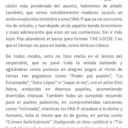
visión más ponderada del asunto, habremos de añadir
también, que vimos notablemente maduros (
quizás un
tanto envejecidos también
) a unos SKA-P que ya no son como
los de antaño, y han dejado atrás aquella banda
tarambana
y cuasi adolescente que eran en sus comienzos. Sin ir más
lejos Pipi abandonó el barco para formar THE LOCOS. Y es
que el tiempo no pasa en balde, como diría un clásico.
De todos modos, esto no hizo mella en el ánimo del
respetable, que se pasó toda la velada bailando y
agitándose como posesos en alegres pogos al ritmo de
temas tan pegadizos como “Poder pal pueblo”, “La
Estampida”, “Gato López” o “Jaque al rey”, con el actor Eloi
Yebra, embutido en diversos papeles, acometiendo
divertidas chanzas. También hubo un cumplido recuerdo
para el pueblo palestino, en comprometidas canciones
como “Intimada”, mientras los SKA-P atizaban a lo divino y
humano, leña al mono que es de goma, en perlas como
“Crimen Solicitationis” (
fustigando al clero católico
) o “Tio