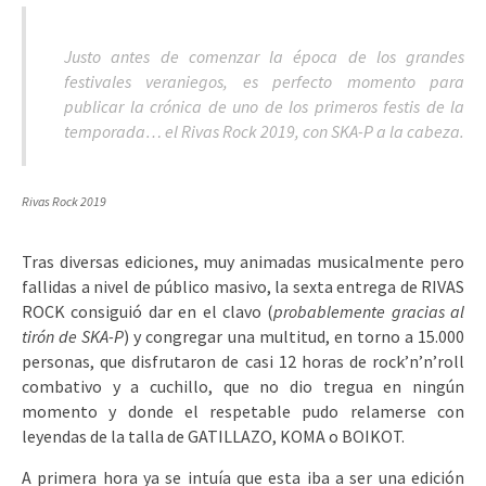
Justo antes de comenzar la época de los grandes
festivales veraniegos, es perfecto momento para
publicar la crónica de uno de los primeros festis de la
temporada… el Rivas Rock 2019, con SKA-P a la cabeza.
Rivas Rock 2019
Tras diversas ediciones, muy animadas musicalmente pero
fallidas a nivel de público masivo, la sexta entrega de RIVAS
ROCK consiguió dar en el clavo (
probablemente gracias al
tirón de SKA-P
) y congregar una multitud, en torno a 15.000
personas, que disfrutaron de casi 12 horas de rock’n’n’roll
combativo y a cuchillo, que no dio tregua en ningún
momento y donde el respetable pudo relamerse con
leyendas de la talla de GATILLAZO, KOMA o BOIKOT.
A primera hora ya se intuía que esta iba a ser una edición