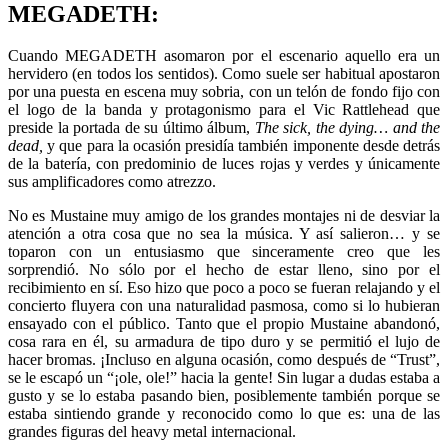
MEGADETH:
Cuando MEGADETH asomaron por el escenario aquello era un
hervidero (en todos los sentidos). Como suele ser habitual apostaron
por una puesta en escena muy sobria, con un telón de fondo fijo con
el logo de la banda y protagonismo para el Vic Rattlehead que
preside la portada de su último álbum,
The sick, the dying… and the
dead,
y que para la ocasión presidía también imponente desde detrás
de la batería, con predominio de luces rojas y verdes y únicamente
sus amplificadores como atrezzo.
No es Mustaine muy amigo de los grandes montajes ni de desviar la
atención a otra cosa que no sea la música. Y así salieron… y se
toparon con un entusiasmo que sinceramente creo que les
sorprendió. No sólo por el hecho de estar lleno, sino por el
recibimiento en sí. Eso hizo que poco a poco se fueran relajando y el
concierto fluyera con una naturalidad pasmosa, como si lo hubieran
ensayado con el público. Tanto que el propio Mustaine abandonó,
cosa rara en él, su armadura de tipo duro y se permitió el lujo de
hacer bromas. ¡Incluso en alguna ocasión, como después de “Trust”,
se le escapó un “¡ole, ole!” hacia la gente! Sin lugar a dudas estaba a
gusto y se lo estaba pasando bien, posiblemente también porque se
estaba sintiendo grande y reconocido como lo que es: una de las
grandes figuras del heavy metal internacional.