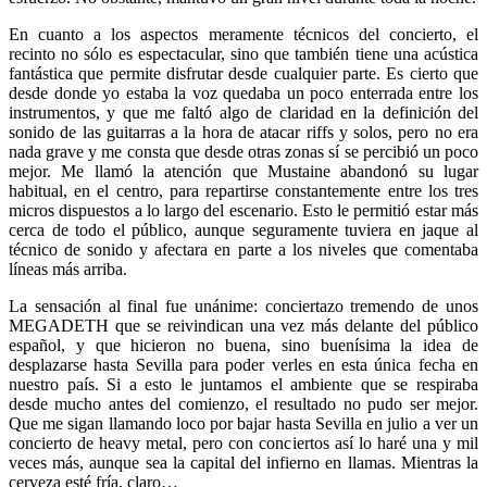
En cuanto a los aspectos meramente técnicos del concierto, el
recinto no sólo es espectacular, sino que también tiene una acústica
fantástica que permite disfrutar desde cualquier parte. Es cierto que
desde donde yo estaba la voz quedaba un poco enterrada entre los
instrumentos, y que me faltó algo de claridad en la definición del
sonido de las guitarras a la hora de atacar riffs y solos, pero no era
nada grave y me consta que desde otras zonas sí se percibió un poco
mejor. Me llamó la atención que Mustaine abandonó su lugar
habitual, en el centro, para repartirse constantemente entre los tres
micros dispuestos a lo largo del escenario. Esto le permitió estar más
cerca de todo el público, aunque seguramente tuviera en jaque al
técnico de sonido y afectara en parte a los niveles que comentaba
líneas más arriba.
La sensación al final fue unánime: conciertazo tremendo de unos
MEGADETH que se reivindican una vez más delante del público
español, y que hicieron no buena, sino buenísima la idea de
desplazarse hasta Sevilla para poder verles en esta única fecha en
nuestro país. Si a esto le juntamos el ambiente que se respiraba
desde mucho antes del comienzo, el resultado no pudo ser mejor.
Que me sigan llamando loco por bajar hasta Sevilla en julio a ver un
concierto de heavy metal, pero con conciertos así lo haré una y mil
veces más, aunque sea la capital del infierno en llamas. Mientras la
cerveza esté fría, claro…