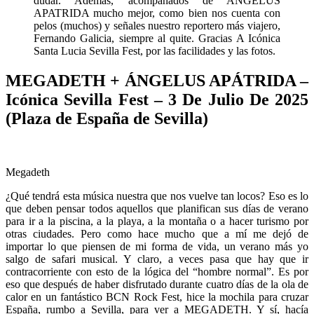
dudar. Además, acompañados de ANGELUS
APATRIDA mucho mejor, como bien nos cuenta con
pelos (muchos) y señales nuestro reportero más viajero,
Fernando Galicia, siempre al quite. Gracias A Icónica
Santa Lucia Sevilla Fest, por las facilidades y las fotos.
MEGADETH + ÁNGELUS APÁTRIDA –
Icónica Sevilla Fest – 3 De Julio De 2025
(Plaza de España de Sevilla)
Megadeth
¿Qué tendrá esta música nuestra que nos vuelve tan locos? Eso es lo
que deben pensar todos aquellos que planifican sus días de verano
para ir a la piscina, a la playa, a la montaña o a hacer turismo por
otras ciudades. Pero como hace mucho que a mí me dejó de
importar lo que piensen de mi forma de vida, un verano más yo
salgo de safari musical. Y claro, a veces pasa que hay que ir
contracorriente con esto de la lógica del “hombre normal”. Es por
eso que después de haber disfrutado durante cuatro días de la ola de
calor en un fantástico BCN Rock Fest, hice la mochila para cruzar
España, rumbo a Sevilla, para ver a MEGADETH. Y sí, hacía