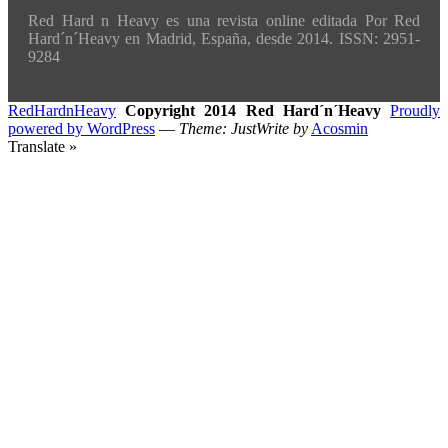
Red Hard n Heavy es una revista online editada Por Red
Hard´n´Heavy en Madrid, España, desde 2014. ISSN: 2951-
9284
RedHardnHeavy
Copyright 2014 Red Hard´n´Heavy
Proudly
powered by WordPress
—
Theme: JustWrite by
Acosmin
Translate »