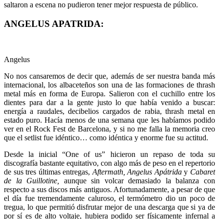
saltaron a escena no pudieron tener mejor respuesta de público.
ANGELUS APATRIDA:
Angelus
No nos cansaremos de decir que, además de ser nuestra banda más
internacional, los albaceteños son una de las formaciones de thrash
metal más en forma de Europa. Salieron con el cuchillo entre los
dientes para dar a la gente justo lo que había venido a buscar:
energía a raudales, decibelios cargados de rabia, thrash metal en
estado puro. Hacía menos de una semana que les habíamos podido
ver en el Rock Fest de Barcelona, y si no me falla la memoria creo
que el setlist fue idéntico… como idéntica y enorme fue su actitud.
Desde la inicial “One of us” hicieron un repaso de toda su
discografía bastante equitativo, con algo más de peso en el repertorio
de sus tres últimas entregas,
Aftermath, Angelus Apátrida
y
Cabaret
de la Guillotine,
aunque sin volcar demasiado la balanza con
respecto a sus discos más antiguos. Afortunadamente, a pesar de que
el día fue tremendamente caluroso, el termómetro dio un poco de
tregua, lo que permitió disfrutar mejor de una descarga que si ya de
por sí es de alto voltaje, hubiera podido ser físicamente infernal a