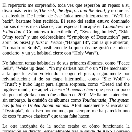
El repertorio me sorprendió, toda vez que esperaba un repaso a su
disco más reciente,
The sick, the dying… and the dead,
y no fue así
en absoluto. De hecho, de éste únicamente interpretaron “We’ll be
back”, bastante bien recibida. El resto del setlist estuvo dominado
por sus discos más clásicos, con especial hincapié en
Countdown to
Extinction
(“Countdown to extinction”, “Sweating bullets”, “Skin
O’my teeth” y una celebradísima “Symphony of Destruction” para
abrir los bises) y
Rust in Peace
(“Hangar 18”, con la que abrieron,
“Tornado of Souls”, posiblemente la que más me gustó de todo el
concierto, y un ya habitual cierre con “Holy Wars”).
No faltaron temas habituales de sus primeros álbumes, como “Peace
Sells”, “Wake up dead”, “In my darkest hour” o un “The mechanix”
a la que le están volviendo a coger el gusto, seguramente por
reivindicación; ni de su etapa intermedia, como “She Wolf” o
“Trust”; y hubo lugar para alguna sorpresa, como “Dread and the
fugitive mind”, de aquel
The world needs a hero
que pasó un poco
sin pena ni gloria cuando fue editado en 2001. Me llamó la atención,
sin embargo, la omisión de álbumes como
Youthtanasia,
The system
has failed
o
United Abominations.
Afortunadamente sí rescataron
“Dystopia”, del disco homónimo, que siempre me ha parecido uno
de esos “nuevos clásicos” que tanta falta hacen.
La otra incógnita de la noche estaba en cómo funcionaría la
formación en directo, especialmente tras la salida de Kiko Loureiro