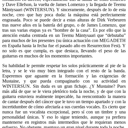
y Dave Ellefson, la vuelta de James Lomenzo y la llegada de Teemu
Mäntysaari (WINTERSUN). Y sinceramente, después de lo de esta
noche, creo que hay poca duda: la máquina está perfectamente
engrasada. Poco se puede decir a estas alturas de Dirk Verbeuren
tras nueve años en la batería del grupo, o de James Lomenzo, que
tras sus varias etapas ya es “hombre de la casa”. Es por ello que la
atención estaba centrada en un Teemu Mäntysaari que “debutaba”
para muchos de los presentes (su única actuación con MEGADETH
en España hasta la fecha fue el pasado año en Resurrection Fest). Y
no solo es que cumpla, es que destaca, llevando el peso de las
guitarras en muchos de los momentos importantes.
Su habilidad le permite respetar los solos prácticamente al pie de la
letra, y se le vio muy bien integrado con el resto de la banda.
Esperemos que aguante en la formación y las exigencias de
Mustaine, y que pueda compaginarlo con su actividad en
WINTERSUN. Sin duda es un gran fichaje. ¿Y Mustaine? Pues
más allá de que se le viera pletórico toda la noche, y de que con la
guitarra estuviera realmente impecable, ha reencontrado la manera
de cantar después del cáncer que le tuvo un tiempo apartado y con la
incertidumbre de cómo afectaría a sus cuerdas vocales. Es cierto que
nunca fue un vocalista excepcional, pero sí con un timbre y una
personalidad únicas. Y eso lo sigue teniendo, aunque ya prefiera
mantenerse en registros más intermedios que le requieran menos
esfuerzo. No obstante, mantuvo un gran nivel durante toda la noche.