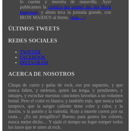
lo cuenta y muestra de maravilla. Ayer
publicamos la
crónica del primer día del Rock
Imperium,
y ahora toca la jornada grande, con
IRON MAIDEN al frente.
(más…)
ÚLTIMOS TWEETS
REDES SOCIALES
TWITTER
FACEBOOK
INSTAGRAM
ACERCA DE NOSOTROS
Chupa de cuero y gafas de rock, eso por supuesto, y que
nunca falten, y melenas, quien las tenga, y pendientes, y
tatuajes, y escuchar nuestras canciones favoritas a un volumen
brutal. Pero el color es blanco, y también rojo, que nunca falte
tampoco, que la sangre caliente tiene color y calor, y la
ilusión, y la pasión y la valentía. Rojo a muerte corren por su
casta… ¿Es un jeroglífico? Bueno, para gustos los colores,
nunca mejor dicho… Y ojalá el tiempo no logre romper todos
los lazos que te unen al rock.