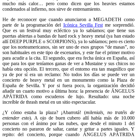
mucho más calor… pero como dicen que los heavies estamos
condenados al infierno, nos sirve de entrenamiento.
He de reconocer que cuando anunciaron a MEGADETH como
parte de la programación del
Icónica Sevilla Fest
me sorprendió.
Que es un festival muy ecléctico ya lo sabíamos; que tiene sus
puertas abiertas a bandas de hard rock y heavy metal (ya han estado
allí DEEP PURPLE o SCORPIONS), ya lo sabíamos; pero es cierto
que los norteamericanos, sin ser uno de esos grupos “de masas”, no
son habituales en este tipo de escenarios, y este fue el primer motivo
para acudir a la cita. El segundo, que era fecha única en España, así
que para los que teníamos ganas de ver a Mustaine y sus chicos no
había otra opción. El tercero, que el entorno era tan magnífico que
ya de por sí era un reclamo: No todos los días se puede ver un
concierto de heavy metal en un monumento como la Plaza de
España de Sevilla. Y por si fuera poco, la organización decidió
añadir un cuarto motivo a última hora: la presencia de ÁNGELUS
APÁTRIDA como escuderos de lujo. Resultado: una noche
increíble de thrash metal en un sitio espectacular.
¿Y cómo estaba la plaza? ¡Abarrotá! (
milenials, no tratéis de
entender esto
). A ojo de buen cubero allí había más de 10.000
personas con el ánimo por las nubes, que desde el minuto 1 del
concierto no pararon de saltar, cantar y gritar a partes iguales. Y
repito: del concierto, porque cuando ÁNGELUS APÁTRIDA