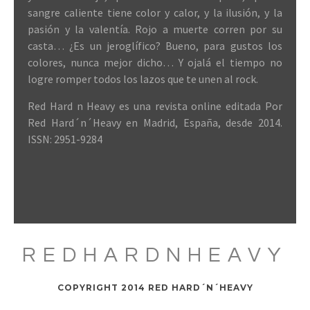
sangre caliente tiene color y calor, y la ilusión, y la
pasión y la valentía. Rojo a muerte corren por su
casta… ¿Es un jeroglífico? Bueno, para gustos los
colores, nunca mejor dicho… Y ojalá el tiempo no
logre romper todos los lazos que te unen al rock.
Red Hard n Heavy es una revista online editada Por
Red Hard´n´Heavy en Madrid, España, desde 2014.
ISSN: 2951-9284
REDHARDNHEAVY
COPYRIGHT 2014 RED HARD´N´HEAVY