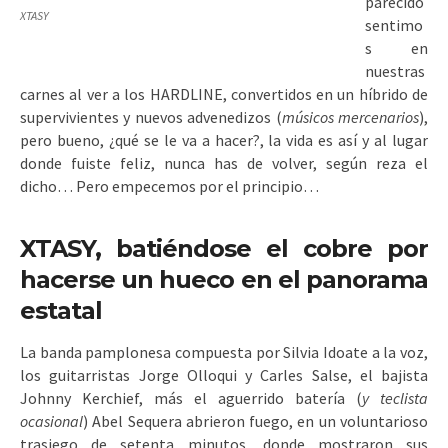
parecido
XTASY
sentimo
s en
nuestras
carnes al ver a los HARDLINE, convertidos en un híbrido de
supervivientes y nuevos advenedizos (
músicos mercenarios
),
pero bueno, ¿qué se le va a hacer?, la vida es así y al lugar
donde fuiste feliz, nunca has de volver, según reza el
dicho… Pero empecemos por el principio…
XTASY, batiéndose el cobre por
hacerse un hueco en el panorama
estatal
La banda pamplonesa compuesta por Silvia Idoate a la voz,
los guitarristas Jorge Olloqui y Carles Salse, el bajista
Johnny Kerchief, más el aguerrido batería (
y teclista
ocasional
) Abel Sequera abrieron fuego, en un voluntarioso
trasiego de setenta minutos, donde mostraron sus