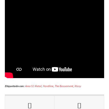
Etiquetado con:
Area 51 Metal
,
Hardline
,
The Bassement
,
Xtasy