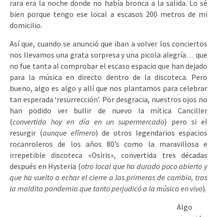
rara era la noche donde no había bronca a la salida. Lo sé
bien porque tengo ese local a escasos 200 metros de mi
domicilio.
Así que, cuando se anunció que iban a volver los conciertos
nos llevamos una grata sorpresa y una picola alegría… que
no fue tanta al comprobar el escaso espacio que han dejado
para la música en directo dentro de la discoteca. Pero
bueno, algo es algo y allí que nos plantamos para celebrar
tan esperada ‘resurrección’. Por desgracia, nuestros ojos no
han podido ver bullir de nuevo la mítica Canciller
(
convertida hoy en día en un supermercado
) pero si el
resurgir (
aunque efímero
) de otros legendarios espacios
rocanroleros de los años 80’s como la maravillosa e
irrepetible discoteca «Osiris», convertida tres décadas
después en Hysteria (
otro local que ha durado poco abierto y
que ha vuelto a echar el cierre a las primeras de cambio, tras
la maldita pandemia que tanto perjudicó a la música en vivo
).
Algo