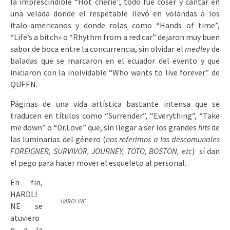
la imprescindible “Hot cherie”, todo fue coser y cantar en
una velada donde el respetable llevó en volandas a los
italo-americanos y donde rolas como “Hands of time”,
“Life’s a bitch» o “Rhythm from a red car” dejaron muy buen
sabor de boca entre la concurrencia, sin olvidar el
medley
de
baladas que se marcaron en el ecuador del evento y que
iniciaron con la inolvidable “Who wants to live forever” de
QUEEN.
Páginas de una vida artística bastante intensa que se
traducen en títulos como “Surrender”, “Everything”, “Take
me down” o “Dr.Love” que, sin llegar a ser los grandes
hits
de
las luminarias del género (
nos referimos a los descomunales
FOREIGNER, SURVIVOR, JOURNEY, TOTO, BOSTON, etc
) sí dan
el pego para hacer mover el esqueleto al personal.
En fin,
HARDLI
HARDLINE
NE se
atuviero
n a la