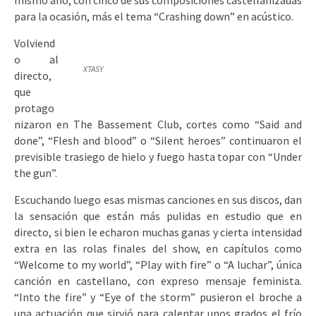
mismo año, con cinco de sus composiciones castellanizadas
para la ocasión, más el tema “Crashing down” en acústico.
Volviend
o al
XTASY
directo,
que
protago
nizaron en The Bassement Club, cortes como “Said and
done”, “Flesh and blood” o “Silent heroes” continuaron el
previsible trasiego de hielo y fuego hasta topar con “Under
the gun”.
Escuchando luego esas mismas canciones en sus discos, dan
la sensación que están más pulidas en estudio que en
directo, si bien le echaron muchas ganas y cierta intensidad
extra en las rolas finales del show, en capítulos como
“Welcome to my world”, “Play with fire” o “A luchar”, única
canción en castellano, con expreso mensaje feminista.
“Into the fire” y “Eye of the storm” pusieron el broche a
una actuación que sirvió para calentar unos grados el frío