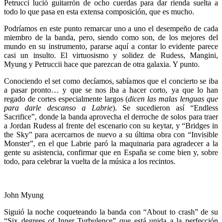
Petrucci lució guitarrón de ocho cuerdas para dar rienda suelta a
todo lo que pasa en esta extensa composición, que es mucho.
Podríamos en este punto remarcar uno a uno el desempeño de cada
miembro de la banda, pero, siendo como son, de los mejores del
mundo en su instrumento, pararse aquí a contar lo evidente parece
casi un insulto. El virtuosismo y solidez de Rudess, Mangini,
Myung y Petruccii hace que parezcan de otra galaxia. Y punto.
Conociendo el set como decíamos, sabíamos que el concierto se iba
a pasar pronto… y que se nos iba a hacer corto, ya que lo han
regado de cortes especialmente largos (
dicen las malas lenguas que
para darle descanso a Labrie
). Se sucedieron así “Endless
Sacrifice”, donde la banda aprovecha el derroche de solos para traer
a Jordan Rudess al frente del escenario con su keytar, y “Bridges in
the Sky” para acercarnos de nuevo a su última obra con “Invisible
Monster”, en el que Labrie paró la maquinaria para agradecer a la
gente su asistencia, confirmar que en España se come bien y, sobre
todo, para celebrar la vuelta de la música a los recintos.
John Myung
Siguió la noche coqueteando la banda con “About to crash” de su
“Six degrees of Inner Turbulence” que está unida a la perfección