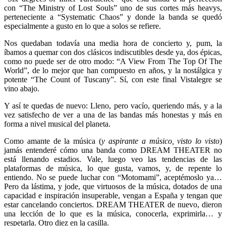
con “The Ministry of Lost Souls” uno de sus cortes más heavys,
perteneciente a “Systematic Chaos” y donde la banda se quedó
especialmente a gusto en lo que a solos se refiere.
Nos quedaban todavía una media hora de concierto y, pum, la
íbamos a quemar con dos clásicos indiscutibles desde ya, dos épicas,
como no puede ser de otro modo: “A View From The Top Of The
World”, de lo mejor que han compuesto en años, y la nostálgica y
potente “The Count of Tuscany”. Sí, con este final Vistalegre se
vino abajo.
Y así te quedas de nuevo: Lleno, pero vacío, queriendo más, y a la
vez satisfecho de ver a una de las bandas más honestas y más en
forma a nivel musical del planeta.
Como amante de la música (
y aspirante a músico, visto lo visto
)
jamás entenderé cómo una banda como DREAM THEATER no
está llenando estadios. Vale, luego veo las tendencias de las
plataformas de música, lo que gusta, vamos, y, de repente lo
entiendo. No se puede luchar con “Motomami”, aceptémoslo ya…
Pero da lástima, y jode, que virtuosos de la música, dotados de una
capacidad e inspiración insuperable, vengan a España y tengan que
estar cancelando conciertos. DREAM THEATER de nuevo, dieron
una lección de lo que es la música, conocerla, exprimirla… y
respetarla. Otro diez en la casilla.