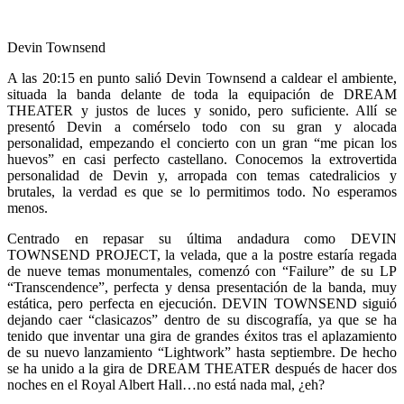
Devin Townsend
A las 20:15 en punto salió Devin Townsend a caldear el ambiente,
situada la banda delante de toda la equipación de DREAM
THEATER y justos de luces y sonido, pero suficiente. Allí se
presentó Devin a comérselo todo con su gran y alocada
personalidad, empezando el concierto con un gran “me pican los
huevos” en casi perfecto castellano. Conocemos la extrovertida
personalidad de Devin y, arropada con temas catedralicios y
brutales, la verdad es que se lo permitimos todo. No esperamos
menos.
Centrado en repasar su última andadura como DEVIN
TOWNSEND PROJECT, la velada, que a la postre estaría regada
de nueve temas monumentales, comenzó con “Failure” de su LP
“Transcendence”, perfecta y densa presentación de la banda, muy
estática, pero perfecta en ejecución. DEVIN TOWNSEND siguió
dejando caer “clasicazos” dentro de su discografía, ya que se ha
tenido que inventar una gira de grandes éxitos tras el aplazamiento
de su nuevo lanzamiento “Lightwork” hasta septiembre. De hecho
se ha unido a la gira de DREAM THEATER después de hacer dos
noches en el Royal Albert Hall…no está nada mal, ¿eh?