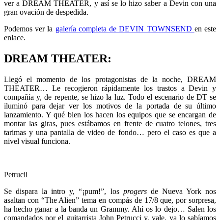
ver a DREAM THEATER, y así se lo hizo saber a Devin con una
gran ovación de despedida.
Podemos ver la
galería completa de DEVIN TOWNSEND
en este
enlace.
DREAM THEATER:
Llegó el momento de los protagonistas de la noche, DREAM
THEATER… Le recogieron rápidamente los trastos a Devin y
compañía y, de repente, se hizo la luz. Todo el escenario de DT se
iluminó para dejar ver los motivos de la portada de su último
lanzamiento. Y qué bien los hacen los equipos que se encargan de
montar las giras, pues estábamos en frente de cuatro telones, tres
tarimas y una pantalla de video de fondo… pero el caso es que a
nivel visual funciona.
Petrucii
Se dispara la intro y, “¡pum!”, los
progers
de Nueva York nos
asaltan con “The Alien” tema en compás de 17/8 que, por sorpresa,
ha hecho ganar a la banda un Grammy. Ahí os lo dejo… Salen los
comandados por el guitarrista John Petrucci y, vale, ya lo sabíamos