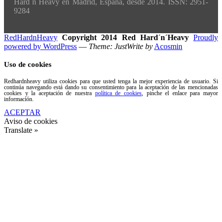
Hard´n´Heavy en Madrid, España, desde 2014. ISSN: 2951-
9284
RedHardnHeavy
Copyright 2014 Red Hard´n´Heavy
Proudly
powered by WordPress
—
Theme: JustWrite by
Acosmin
Uso de cookies
Redhardnheavy utiliza cookies para que usted tenga la mejor experiencia de usuario. Si
continúa navegando está dando su consentimiento para la aceptación de las mencionadas
cookies y la aceptación de nuestra
política de cookies
, pinche el enlace para mayor
información.
ACEPTAR
Aviso de cookies
Translate »