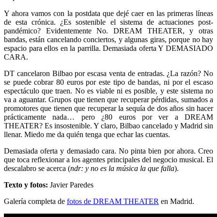
Y ahora vamos con la postdata que dejé caer en las primeras líneas
de esta crónica. ¿Es sostenible el sistema de actuaciones post-
pandémico? Evidentemente No. DREAM THEATER, y otras
bandas, están cancelando conciertos, y algunas giras, porque no hay
espacio para ellos en la parrilla. Demasiada oferta Y DEMASIADO
CARA.
DT cancelaron Bilbao por escasa venta de entradas. ¿La razón? No
se puede cobrar 80 euros por este tipo de bandas, ni por el escaso
espectáculo que traen. No es viable ni es posible, y este sistema no
va a aguantar. Grupos que tienen que recuperar pérdidas, sumados a
promotores que tienen que recuperar la sequía de dos años sin hacer
prácticamente nada… pero ¿80 euros por ver a DREAM
THEATER? Es insostenible. Y claro, Bilbao cancelado y Madrid sin
llenar. Miedo me da quién tenga que echar las cuentas.
Demasiada oferta y demasiado cara. No pinta bien por ahora. Creo
que toca reflexionar a los agentes principales del negocio musical. El
descalabro se acerca (
ndr: y no es la música la que falla
).
Texto y fotos:
Javier Paredes
Galería completa de
fotos de DREAM THEATER
en Madrid.