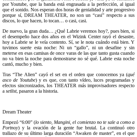
por Youtube, que la banda está engrasada a la perfección, al igual
que el sonido. Nos esperan dos horas de genialidad y arte progresivo
porque sí, DREAM THEATER, no son un “casi” respecto a sus
discos, lo que hacen, lo tocan… o casi, casi.
De nuevo, la gran duda… ¿Qué Labrie veremos hoy?, pues bien, si
el desempeño hace dos años en el Wizink Center rayó el desastre,
hoy a Labrie se le veía contento. Sí, se le nota cuándo está bien. Y
tuvimos suerte esta noche: Ni un “gallo”, ni un desafine y sin
meterse en esas camisas de once varas de las que tanto gusta cuando
no va bien la noche para demostrarse no sé qué. Labrie esta noche
cantó, mucho y bien.
Tras “The Alien” cayó el set en el orden que conocemos ya (
qué
asco de Youtube
) y es que, con tanto vídeo, luces programadas y
efectos sincronizados, los THEATER más improvisadores respecto
a
setlist
, pasaron a la historia.
Dream Theater
Empezó “6:00” (
lo siento, Mangini, el comienzo no te sale a como a
Portnoy
) y la ovación de la gente fue brutal. La continuó otro
trallazo de su último larga duración “Awaken de master”, en el que