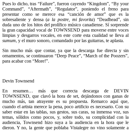
Pues lo dicho, tras “Failure”, fueron cayendo “Kingdom”, “By your
Command”, “Aftermath”, “Regulator”, poniendo el freno para
presentar como se merece esa “canción de amor” que es la
sobresaliente y densa (
a la postre, mi favorita
) “Deadhead”, sin
duda uno de los hitos del prolífico músico canadiense. Sí sorprende
la gran capacidad vocal de TOWNSEND para moverse entre voces
limpias y desgarros vocales, en este corte esta cualidad se lleva al
sumum
, y el muro sonoro, comandado por las guitarras, te aplasta.
Sin mucho más que contar, ya que la descarga fue directa y sin
ornamentos, se continuaron “Deep Peace”, “March of the Poozers”,
para acabar con “More!”.
Devin Townsend
En resumen… más que correcta descarga de DEVIN
TOWNSEND, que clavó la hora de set, dejándonos con ganas de
mucho más, tan atrayente es su propuesta. Remarco aquí que,
cuando el artista merece la pena, poco artificio es necesario. Con su
saber estar en las tablas, sus gestos, sus caras, su inmensa voz, sus
temas, sólidos como pocos, y, sobre todo, su complicidad con la
audiencia, Townsend hizo suya a la audiencia en la hora que le
dieron. Y no, la gente que poblaba Vistalegre no vino solamente a