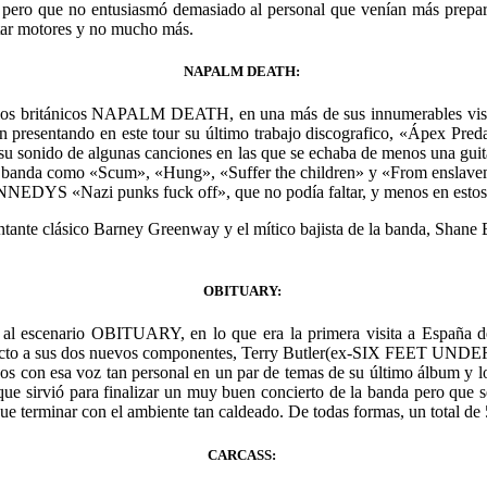
 pero que no entusiasmó demasiado al personal que venían más preparad
tar motores y no mucho más.
NAPALM DEATH:
los británicos NAPALM DEATH, en una más de sus innumerables visitas
 presentando en este tour su último trabajo discografico, «Ápex Pred
n su sonido de algunas canciones en las que se echaba de menos una guit
la banda como «Scum», «Hung», «Suffer the children» y «From enslavem
ENNEDYS «Nazi punks fuck off», que no podía faltar, y menos en estos
antante clásico Barney Greenway y el mítico bajista de la banda, Sha
OBITUARY:
n al escenario OBITUARY, en lo que era la primera visita a España 
cto a sus dos nuevos componentes, Terry Butler(ex-SIX FEET UNDER) 
arnos con esa voz tan personal en un par de temas de su último álbum y l
ue sirvió para finalizar un muy buen concierto de la banda pero que se 
que terminar con el ambiente tan caldeado. De todas formas, un total de
CARCASS: