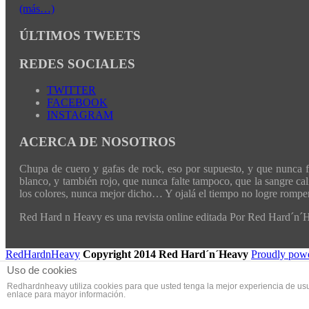
(más…)
ÚLTIMOS TWEETS
REDES SOCIALES
TWITTER
FACEBOOK
INSTAGRAM
ACERCA DE NOSOTROS
Chupa de cuero y gafas de rock, eso por supuesto, y que nunca fal
blanco, y también rojo, que nunca falte tampoco, que la sangre cali
los colores, nunca mejor dicho… Y ojalá el tiempo no logre romper 
Red Hard n Heavy es una revista online editada Por Red Hard´n
RedHardnHeavy
Copyright 2014 Red Hard´n´Heavy
Proudly pow
Translate »
Uso de cookies
Redhardnheavy utiliza cookies para que usted tenga la mejor experiencia de us
enlace para mayor información.