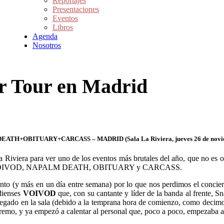
Reportajes
Presentaciones
Eventos
Libros
Agenda
Nosotros
r Tour en Madrid
+OBITUARY+CARCASS – MADRID (Sala La Riviera, jueves 26 de novi
Riviera para ver uno de los eventos más brutales del año, que no es ot
storia: VOIVOD, NAPALM DEATH, OBITUARY y CARCASS.
ronto (y más en un día entre semana) por lo que nos perdimos el conc
dienses
VOIVOD
que, con su cantante y líder de la banda al frente, 
gregado en la sala (debido a la temprana hora de comienzo, como decimo
mo, y ya empezó a calentar al personal que, poco a poco, empezaba a l