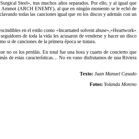
gical Steel», tras muchos años separados. Por ello, y al igual que
ichael Ammot (ARCH ENEMY), al que en ningún momento se le echó de
 clavando todas las canciones igual que en los discos y además con un
rescindibles en el estilo como «Incarnated solvent abuse»,»Heartwork»
guidores de toda la vida les acusaron de venderse y hacer un disco
o si de canciones de la primera época se tratara.
e no os los perdáis. En total fue una hora y cuarto de concierto que
s más de estas características… No en vano disfrutamos de una Riviera
Texto:
Juan Manuel Casado
Fotos:
Yolanda Moreno