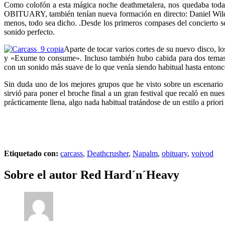
Como colofón a esta mágica noche deathmetalera, nos quedaba todav
OBITUARY, también tenían nueva formación en directo: Daniel Wild
menos, todo sea dicho. .Desde los primeros compases del concierto se
sonido perfecto.
Aparte de tocar varios cortes de su nuevo disco, l
y «Exume to consume». Incluso también hubo cabida para dos temas 
con un sonido más suave de lo que venía siendo habitual hasta entonc
Sin duda uno de los mejores grupos que he visto sobre un escenario 
sirvió para poner el broche final a un gran festival que recaló en n
prácticamente llena, algo nada habitual tratándose de un estilo a prio
Etiquetado con:
carcass
,
Deathcrusher
,
Napalm
,
obituary
,
voivod
Sobre el autor
Red Hard´n´Heavy