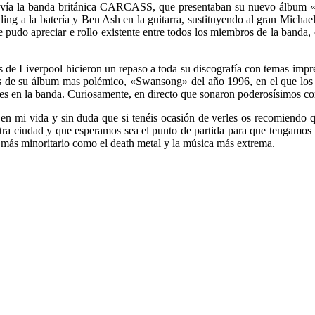
ía la banda británica CARCASS, que presentaban su nuevo álbum «Sur
ing a la batería y Ben Ash en la guitarra, sustituyendo al gran M
 pudo apreciar e rollo existente entre todos los miembros de la banda,
os de Liverpool hicieron un repaso a toda su discografía con temas imp
de su álbum mas polémico, «Swansong» del año 1996, en el que los se
es en la banda. Curiosamente, en directo que sonaron poderosísimos com
en mi vida y sin duda que si tenéis ocasión de verles os recomiendo qu
uestra ciudad y que esperamos sea el punto de partida para que tengamo
ri más minoritario como el death metal y la música más extrema.