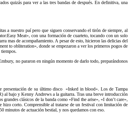
os quizás para ver a las tres bandas de después. En definitiva, una
 a nuestro paí pero que siguen conservando el tirón de siempre, al
ator:Easy Meat», con una formación de cuarteto, tocando con un solo
arra mas de acompañamiento. A pesar de esto, hicieron las delicias del
ent to obliteration», donde se empezaron a ver los primeros pogos de
 tiempos.
ne Embury, no pararon en ningún momento de darlo todo, preparándonos
de presentación de su último disco «Inked in blood». Los de Tampa
al bajo y Kenny Andrews a la guitarra. Tras una breve introducción
os grandes clásicos de la banda como «Find the arise», «I don’t care»,
hizo corto. Comprensible al tratarse de un festival con limitación de
 50 minutos de actuación bestial, y nos quedamos con eso.