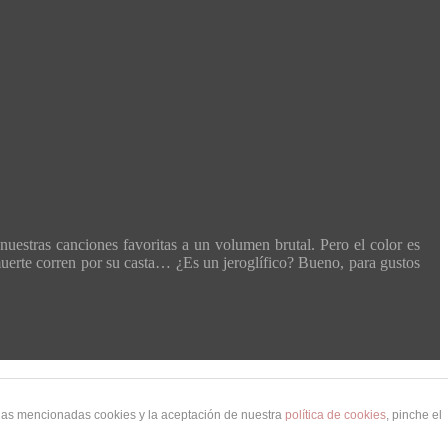
nuestras canciones favoritas a un volumen brutal. Pero el color es
a muerte corren por su casta… ¿Es un jeroglífico? Bueno, para gustos
 las mencionadas cookies y la aceptación de nuestra
política de cookies
, pinche el