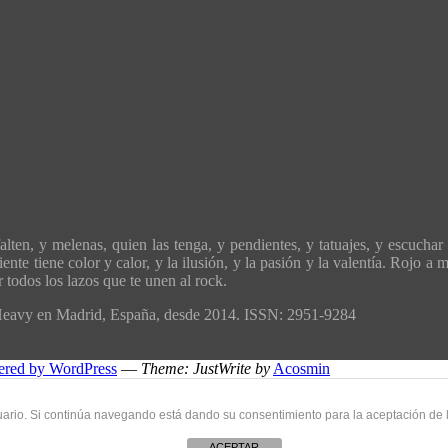
ten, y melenas, quien las tenga, y pendientes, y tatuajes, y escuchar 
ente tiene color y calor, y la ilusión, y la pasión y la valentía. Rojo 
todos los lazos que te unen al rock.
´Heavy en Madrid, España, desde 2014. ISSN: 2951-9284
ered by WordPress
—
Theme: JustWrite by
Acosmin
uario. Si continúa navegando está dando su consentimiento para la aceptación de
ACEPTAR