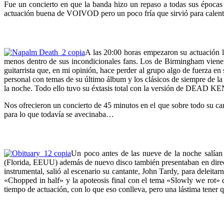
Fue un concierto en que la banda hizo un repaso a todas sus épocas
actuación buena de VOIVOD pero un poco fría que sirvió para calen
A las 20:00 horas empezaron su actuación 
menos dentro de sus incondicionales fans. Los de Birmingham vienen
guitarrista que, en mi opinión, hace perder al grupo algo de fuerza e
personal con temas de su último álbum y los clásicos de siempre de 
la noche. Todo ello tuvo su éxtasis total con la versión de DEAD K
Nos ofrecieron un concierto de 45 minutos en el que sobre todo su c
para lo que todavía se avecinaba…
Un poco antes de las nueve de la noche salía
(Florida, EEUU) además de nuevo disco también presentaban en dire
instrumental, salió al escenario su cantante, John Tardy, para deleit
«Chopped in half» y la apoteosis final con el tema «Slowly we rot» q
tiempo de actuación, con lo que eso conlleva, pero una lástima tener 