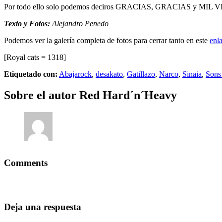
Por todo ello solo podemos deciros GRACIAS, GRACIAS 
Texto y Fotos:
Alejandro Penedo
Podemos ver la galería completa de fotos para cerrar tanto en este
enl
[Royal cats = 1318]
Etiquetado con:
Abajarock
,
desakato
,
Gatillazo
,
Narco
,
Sinaia
,
Sons
Sobre el autor
Red Hard´n´Heavy
Comments
Deja una respuesta