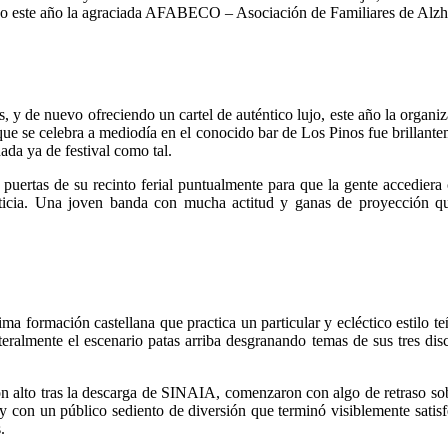
endo este año la agraciada AFABECO – Asociación de Familiares de Alz
 y de nuevo ofreciendo un cartel de auténtico lujo, este año la organiz
ue se celebra a mediodía en el conocido bar de Los Pinos fue brilla
nada ya de festival como tal.
s puertas de su recinto ferial puntualmente para que la gente accedie
justicia. Una joven banda con mucha actitud y ganas de proyección q
sima formación castellana que practica un particular y ecléctico estilo 
teralmente el escenario patas arriba desgranando temas de sus tres dis
stón alto tras la descarga de SINAIA, comenzaron con algo de retraso
 con un público sediento de diversión que terminó visiblemente satisf
.