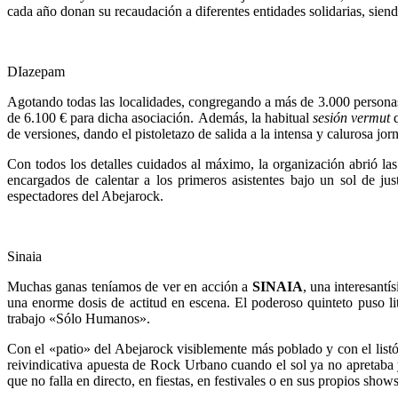
cada año donan su recaudación a diferentes entidades solidarias, si
DIazepam
Agotando todas las localidades, congregando a más de 3.000 personas,
de 6.100 € para dicha asociación. Además, la habitual
sesión vermut
q
de versiones, dando el pistoletazo de salida a la intensa y calurosa jor
Con todos los detalles cuidados al máximo, la organización abrió la
encargados de calentar a los primeros asistentes bajo un sol de 
espectadores del Abejarock.
Sinaia
Muchas ganas teníamos de ver en acción a
SINAIA
, una interesantí
una enorme dosis de actitud en escena. El poderoso quinteto puso li
trabajo «Sólo Humanos».
Con el «patio» del Abejarock visiblemente más poblado y con el li
reivindicativa apuesta de Rock Urbano cuando el sol ya no apretaba y
que no falla en directo, en fiestas, en festivales o en sus propios shows