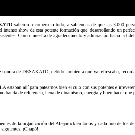
KATO
salieron a comérselo todo, a sabiendas de que las 3.000 pers
el intenso show de esta potente formación que, desarrollando un perfec
asistentes. Como muestra de agradecimiento y admiración hacia la fide
 de sonora de DESAKATO, debido también a que ya refrescaba, recordad 
 estaban allí para patearnos bien el culo con sus potentes e irreveren
omo banda de referencia, llena de dinamismo, energía y buen hacer que 
tes de la organización del Abejarock en todos y cada uno de los detal
s siguientes. ¡Chapó!