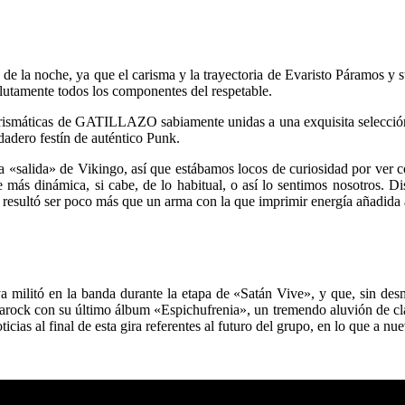
s de la noche, ya que el carisma y la trayectoria de Evaristo Páramos y
utamente todos los componentes del respetable.
 carismáticas de GATILLAZO sabiamente unidas a una exquisita sele
rdadero festín de auténtico Punk.
 «salida» de Vikingo, así que estábamos locos de curiosidad por ver có
 más dinámica, si cabe, de lo habitual, o así lo sentimos nosotros. D
jo resultó ser poco más que un arma con la que imprimir energía añadida
ya militó en la banda durante la etapa de «Satán Vive», y que, sin d
arock con su último álbum «Espichufrenia», un tremendo aluvión de clási
as al final de esta gira referentes al futuro del grupo, en lo que a nue