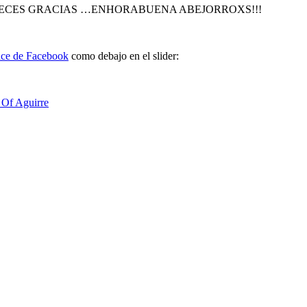
y MIL VECES GRACIAS …ENHORABUENA ABEJORROXS!!!
ace de Facebook
como debajo en el slider:
 Of Aguirre