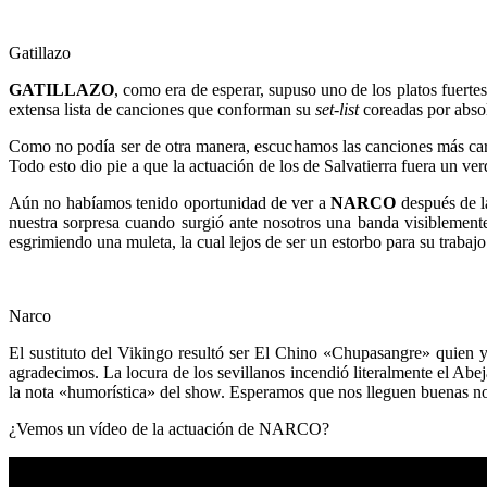
Gatillazo
GATILLAZO
, como era de esperar, supuso uno de los platos fuerte
extensa lista de canciones que conforman su
set-list
coreadas por absol
Como no podía ser de otra manera, escuchamos las canciones más
Todo esto dio pie a que la actuación de los de Salvatierra fuera un ve
Aún no habíamos tenido oportunidad de ver a
NARCO
después de la
nuestra sorpresa cuando surgió ante nosotros una banda visiblemente
esgrimiendo una muleta, la cual lejos de ser un estorbo para su traba
Narco
El sustituto del Vikingo resultó ser El Chino «Chupasangre» quien 
agradecimos. La locura de los sevillanos incendió literalmente el Abej
la nota «humorística» del show. Esperamos que nos lleguen buenas notici
¿Vemos un vídeo de la actuación de NARCO?