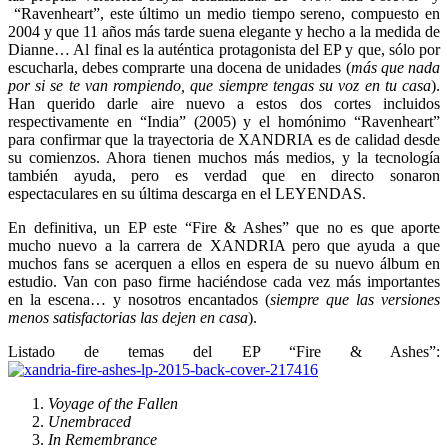
“Ravenheart”, este último un medio tiempo sereno, compuesto en
2004 y que 11 años más tarde suena elegante y hecho a la medida de
Dianne… Al final es la auténtica protagonista del EP y que, sólo por
escucharla, debes comprarte una docena de unidades (
más que nada
por si se te van rompiendo, que siempre tengas su voz en tu casa
).
Han querido darle aire nuevo a estos dos cortes incluidos
respectivamente en “India” (2005) y el homónimo “Ravenheart”
para confirmar que la trayectoria de XANDRIA es de calidad desde
su comienzos. Ahora tienen muchos más medios, y la tecnología
también ayuda, pero es verdad que en directo sonaron
espectaculares en su última descarga en el LEYENDAS.
En definitiva, un EP este “Fire & Ashes” que no es que aporte
mucho nuevo a la carrera de XANDRIA pero que ayuda a que
muchos fans se acerquen a ellos en espera de su nuevo álbum en
estudio. Van con paso firme haciéndose cada vez más importantes
en la escena… y nosotros encantados (
siempre que las versiones
menos satisfactorias las dejen en casa
).
Listado de temas del EP “Fire & Ashes”:
Voyage of the Fallen
Unembraced
In Remembrance