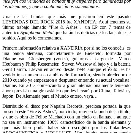
incluyen dos versiones de bandas muy dispares pero admiradas por
los alemanes, y que a continuación os comentamos.
Una de las bandas que más me gustaron en este pasado
LEYENDAS DEL ROCK 2015 fue XANDRIA. Aquí tenemos su
último trabajo llamado “Fire & Ashes”, un EP con 7 temas de
auténtico
Symphonic Metal
que harán las delicias de los fans de este
sonido. Aquí os lo comentamos.
Primero información relativa a XANDRIA por si no los conocéis: es
una banda alemana, concretamente de Bielefeld, formada por
Dianne van Giersbergen (voces), guitarras a cargo de Marco
Heubaum y Philip Restemeier, Steven Wussow al bajo y a la batería
Gerit Lamm. Llevan en activo desde 1994 aunque el éxito les ha
venido tras numerosos cambios de formación, siendo alrededor de
2010 cuando ya empezaron a despuntar entrando su actual vocalista,
Dianne. En 2013 comenzando a girar internacionalmente teniendo
ahora prevista una gira asiática que les llevará por China, Taiwán y
Japón. De Alemania para el Mundo entero, vaya…
Distribuido el disco por Napalm Records, preciosa portada la que
presenta este “Fire & Ashes”, por cierto, muy en la onda de su título,
y que es obra de Felipe Machado con un chelo en llamas… aunque
no sea un instrumento 100% característico de la banda alemana y
que más bien podía haber sido escogido por los finlandeses
APOCALYPTICA o MOLLLUST. Muy bonita pero que puede