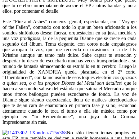
que tu cerebro inmediatamente asocie el EP a otras bandas y no a
ellos, por comentar el detalle.
Este “Fire and Ashes” comienza genial, espectacular, con “Voyage
of the Fallen”, contando con todo lo que un buen aficionado a los
sonidos sinfónicos desea: fuerza, orquestación en su justa medida y
una voz prodigiosa, la de la pequeñita Dianne que se crece en cada
segundo del álbum. Tema elegante, con coros nada empalagosos
que arropan la voz, que me recuerda en ocasiones a la de LIv
Kristine aunque un tanto más dulce. Sabe captar tu atención y
despertar tu deseo de escucharlo muchas veces transportándote a su
mundo de fantasía almacenando su estribillo en tu cerebro. Luego la
originalidad de XANDRIA queda plasmada en el 2º corte,
“Unembraced”, con la inclusión de esos toques electrónicos (
gracias
a quien sea, o a los propios Dioses del Metal son detalles
) que le
hacen a su sonido salirse del estándar que satura el Mercado aunque
unos ritmos bailongos pueden escucharse de fondo. La voz de
Dianne sigue siendo espectacular, llena de matices aterciopelados
que te dejan cara de enamorado en primera fase y si no, escuchad
atentamente cuando le toca el turno a ella sin música como por
ejemplo en “In Remembrance”, una joya de la Corona.
Impresionante sin más.
No sólo tienen temas propios en
este EP, que también se dedican a rendir homenaje a una banda