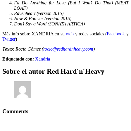
I’d Do Anything for Love (But I Won’t Do That) (MEAT
LOAF)
Ravenheart (version 2015)
Now & Forever (versión 2015)
Don’t Say a Word (SONATA ARTICA)
Más info sobre XANDRIA en su
web
y redes sociales (
Facebook
y
Twitter
)
Texto:
Rocío Gómez (
rocio@redhardnheavy.com
)
Etiquetado con:
Xandria
Sobre el autor
Red Hard´n´Heavy
Comments