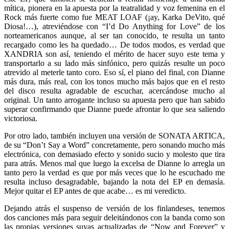
mítica, pionera en la apuesta por la teatralidad y voz femenina en el
Rock más fuerte como fue MEAT LOAF (¡ay, Karka DeVito, qué
Diosa!…), atreviéndose con “I’d Do Anything for Love” de los
norteamericanos aunque, al ser tan conocido, te resulta un tanto
recargado como les ha quedado… De todos modos, es verdad que
XANDRIA son así, teniendo el mérito de hacer suyo este tema y
transportarlo a su lado más sinfónico, pero quizás resulte un poco
atrevido al meterle tanto coro. Eso sí, el piano del final, con Dianne
más dura, más real, con los tonos mucho más bajos que en el resto
del disco resulta agradable de escuchar, acercándose mucho al
original. Un tanto arrogante incluso su apuesta pero que han sabido
superar confirmando que Dianne puede afrontar lo que sea saliendo
victoriosa.
Por otro lado, también incluyen una versión de SONATA ARTICA,
de su “Don’t Say a Word” concretamente, pero sonando mucho más
electrónica, con demasiado efecto y sonido sucio y molesto que tira
para atrás. Menos mal que luego la excelsa de Dianne lo arregla un
tanto pero la verdad es que por más veces que lo he escuchado me
resulta incluso desagradable, bajando la nota del EP en demasía.
Mejor quitar el EP antes de que acabe… es mi veredicto.
Dejando atrás el suspenso de versión de los finlandeses, tenemos
dos canciones más para seguir deleitándonos con la banda como son
las propias versiones suyas actualizadas de “Now and Forever” y