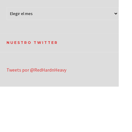
NUESTRO TWITTER
Tweets por @RedHardnHeavy