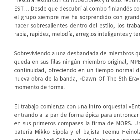
fresco al estilo con composiciones y discos red
EST… Desde que descubrí al combo finlandés con
el grupo siempre me ha sorprendido con grande
hacer sobresalientes dentro del estilo, los tr
rabia, rapidez, melodía, arreglos inteligentes y te
Sobreviviendo a una desbandada de miembros que 
queda en sus filas ningún miembro original, MPE
continuidad, ofreciendo en un tiempo normal do
nueva obra de la banda, «Dawn Of The 5th Era»
momento de forma.
El trabajo comienza con una intro orquestal «E
entrando a la par de forma épica para entronca
en sus primeros compases la firma de MORS. Un
batería Mikko Sipola y el bajista Teemu Heino