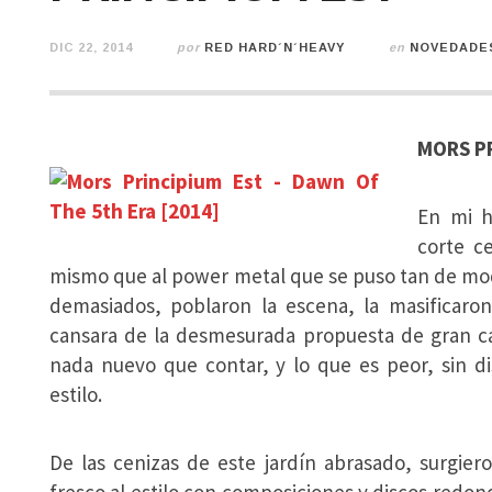
DIC 22, 2014
por
RED HARD´N´HEAVY
en
NOVEDADE
MORS PR
En mi h
corte c
mismo que al power metal que se puso tan de mod
demasiados, poblaron la escena, la masificaro
cansara de la desmesurada propuesta de gran c
nada nuevo que contar, y lo que es peor, sin di
estilo.
De las cenizas de este jardín abrasado, surgie