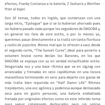
efectos, Franky Costanza a la batería, Z Guitarra y Werther
Ytier al bajol.
Son 10 temas, todos en Inglés, que comienzan con una
larga intro, “Epilogue” que si se la hubieran ahorrado pues
no hubiera pasado nada porque los seguidores de DAGOBA y,
en general los fans de este estilo, o por lo menos yo,
queremos pasar directamente a la tralla sin tanta floritura
y
ruidos de pajaritos
. Menos mal que lo ofrecen a saco desde
el segundo corte, “The Sunset Curse”, ideal para ponerlo a
volumen brutal como decían los Barones, en los que
DAGOBA se explaya con su en verdad inclasificable estilo.
Desgarrada voz y una base rítmica que va en zigzag con
arrancadas y frenadas en seco rapidísimas en una locura
maravillosa terminando en seco para dejarte con ganas de
más tralla bien repartida en “Half Damn Life”. Ritmos
trepidantes, una voz agónica y poderosa aunque demasiado
seca para mi gusto personal, una batería endiablada
frenada por originales efectos como en este referido tema
para seguir cabalgando desbocados pero sin salirse