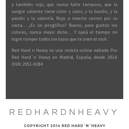
y también rojo, que nunca falte tampoco, que la
sangre caliente tiene color y calor, y la ilusión, y la
pasión y la valentía. Rojo a muerte corren por su
casta… ¿Es un jeroglífico? Bueno, para gustos los
colores, nunca mejor dicho… Y ojalá el tiempo no
logre romper todos los lazos que te unen al rock.
Red Hard n Heavy es una revista online editada Por
Red Hard´n´Heavy en Madrid, España, desde 2014.
ISSN: 2951-9284
REDHARDNHEAVY
COPYRIGHT 2014 RED HARD´N´HEAVY