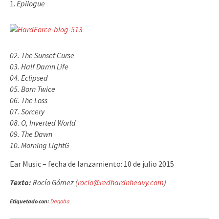
Epilogue
02. The Sunset Curse
03. Half Damn Life
04. Eclipsed
05. Born Twice
06. The Loss
07. Sorcery
08. O, Inverted World
09. The Dawn
10. Morning LightG
Ear Music – fecha de lanzamiento: 10 de julio 2015
Texto:
Rocío Gómez (
rocio@redhardnheavy.com
)
Etiquetado con:
Dagoba