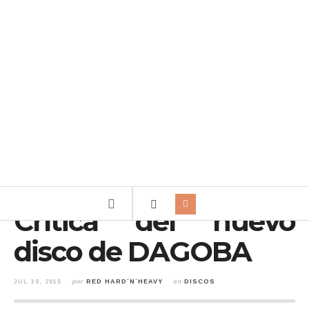
Crítica del nuevo
disco de DAGOBA
JUL 19, 2015
por
RED HARD´N´HEAVY
en
DISCOS