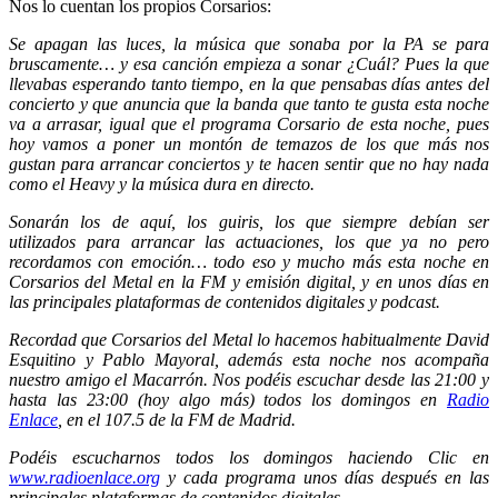
Nos lo cuentan los propios Corsarios:
Se apagan las luces, la música que sonaba por la PA se para
bruscamente… y esa canción empieza a sonar ¿Cuál? Pues la que
llevabas esperando tanto tiempo, en la que pensabas días antes del
concierto y que anuncia que la banda que tanto te gusta esta noche
va a arrasar, igual que el programa Corsario de esta noche, pues
hoy vamos a poner un montón de temazos de los que más nos
gustan para arrancar conciertos y te hacen sentir que no hay nada
como el Heavy y la música dura en directo.
Sonarán los de aquí, los guiris, los que siempre debían ser
utilizados para arrancar las actuaciones, los que ya no pero
recordamos con emoción… todo eso y mucho más esta noche en
Corsarios del Metal en la FM y emisión digital, y en unos días en
las principales plataformas de contenidos digitales y podcast.
Recordad que Corsarios del Metal lo hacemos habitualmente David
Esquitino y Pablo Mayoral, además esta noche nos acompaña
nuestro amigo el Macarrón. Nos podéis escuchar desde las 21:00 y
hasta las 23:00 (hoy algo más) todos los domingos en
Radio
Enlace
, en el 107.5 de la FM de Madrid.
Podéis escucharnos todos los domingos haciendo Clic en
www.radioenlace.org
y cada programa unos días después en las
principales plataformas de contenidos digitales.