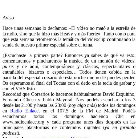
Aviso
Hace unas semanas lo decíamos: «El vídeo no mató a la estrella de
la radio, sino que la hizo más Heavy y más fuerte». Tanto como para
que esta semana retomemos la temática del videoclip continuando la
senda de nuestro primer especial sobre el tema.
¿Escuchaste la primera parte? Entonces ya sabes de qué va esto:
comentaremos y pincharemos la música de un montón de vídeos:
guiris
y de aquí, contemporáneos y clásicos, espectaculares o
entrañables, bizarros o especiales… Todos tienen cabida en la
parrilla del especial corsario de esta noche que no te puedes perder.
Os esperamos al final del Tocata con el dedo en la tecla de grabar y
con el VHS listo.
Recordad que Corsarios lo hacemos habitualmente David Esquitino,
Fernando Checa y Pablo Mayoral. Nos podéis escuchar a los 3
desde las 21:00 y hasta las 23:00 (
hoy algo más
) todos los domingos
en
Radio Enlace
, en el 107.5 de la FM de Madrid. Podéis
escucharnos todos los domingos haciendo Clic en
www.radioenlace.org y cada programa unos días después en las
principales plataformas de contenidos digitales (
ya en formato
podcast
).