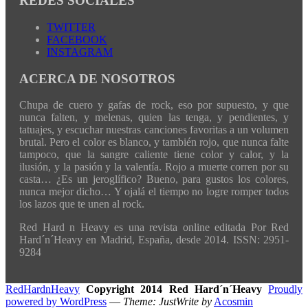
REDES SOCIALES
TWITTER
FACEBOOK
INSTAGRAM
ACERCA DE NOSOTROS
Chupa de cuero y gafas de rock, eso por supuesto, y que
nunca falten, y melenas, quien las tenga, y pendientes, y
tatuajes, y escuchar nuestras canciones favoritas a un volumen
brutal. Pero el color es blanco, y también rojo, que nunca falte
tampoco, que la sangre caliente tiene color y calor, y la
ilusión, y la pasión y la valentía. Rojo a muerte corren por su
casta… ¿Es un jeroglífico? Bueno, para gustos los colores,
nunca mejor dicho… Y ojalá el tiempo no logre romper todos
los lazos que te unen al rock.
Red Hard n Heavy es una revista online editada Por Red
Hard´n´Heavy en Madrid, España, desde 2014. ISSN: 2951-
9284
RedHardnHeavy
Copyright 2014 Red Hard´n´Heavy
Proudly
powered by WordPress
—
Theme: JustWrite by
Acosmin