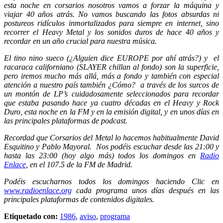
esta noche en corsarios nosotros vamos a forzar la máquina y
viajar 40 años atrás. No vamos buscando las fotos absurdas ni
postureos ridículos inmortalizados para siempre en internet, sino
recorrer el Heavy Metal y los sonidos duros de hace 40 años y
recordar en un año crucial para nuestra música.
El tino nino sueco (¿Alguien dice EUROPE por ahí atrás?) y el
racaraca californiano (SLAYER chillan al fondo) son la superficie,
pero iremos mucho más allá, más a fondo y también con especial
atención a nuestro país también ¿Cómo? a través de los surcos de
un montón de LP’s cuidadosamente seleccionados para recordar
que estaba pasando hace ya cuatro décadas en el Heavy y Rock
Duro, esta noche en la FM y en la emisión digital, y en unos días en
las principales plataformas de podcast.
Recordad que Corsarios del Metal lo hacemos habitualmente David
Esquitino y Pablo Mayoral. Nos podéis escuchar desde las 21:00 y
hasta las 23:00 (hoy algo más) todos los domingos en
Radio
Enlace
, en el 107.5 de la FM de Madrid.
Podéis escucharnos todos los domingos haciendo Clic en
www.radioenlace.org
cada programa unos días después en las
principales plataformas de contenidos digitales.
Etiquetado con:
1986
,
aviso
,
programa