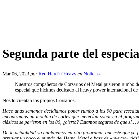
Segunda parte del especi
Mar 06, 2023
por
Red Hard´n´Heavy
en
Noticias
Nuestros compañeros de Corsarios del Metal pusieron rumbo de 
especial que hicimos dedicado al heavy power internacional de 
Nos lo cuentan los propios Corsarios:
Hace unas semanas decidíamos poner rumbo a los 90 para rescatar 
encontramos un montón de cortes que merecían sonar en el programa
clásicos se parieron en los 80, ¿cierto? Estamos seguros de que s
De la actualidad ya hablaremos en otro programa, que éste que ya p
arreglar un poco el mundo del Heavy Metal a base de «nuevos» clás