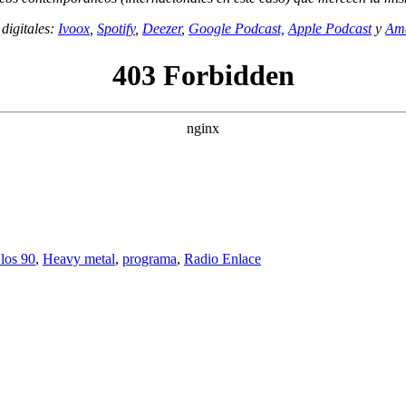
digitales:
Ivoox
,
Spotify
,
Deezer
,
Google Podcast,
Apple Podcast
y
Am
los 90
,
Heavy metal
,
programa
,
Radio Enlace