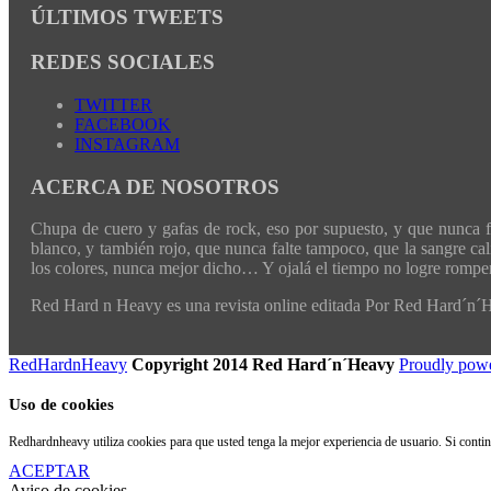
ÚLTIMOS TWEETS
REDES SOCIALES
TWITTER
FACEBOOK
INSTAGRAM
ACERCA DE NOSOTROS
Chupa de cuero y gafas de rock, eso por supuesto, y que nunca fal
blanco, y también rojo, que nunca falte tampoco, que la sangre cali
los colores, nunca mejor dicho… Y ojalá el tiempo no logre romper 
Red Hard n Heavy es una revista online editada Por Red Hard´n
RedHardnHeavy
Copyright 2014 Red Hard´n´Heavy
Proudly pow
Uso de cookies
Redhardnheavy utiliza cookies para que usted tenga la mejor experiencia de usuario. Si cont
ACEPTAR
Aviso de cookies