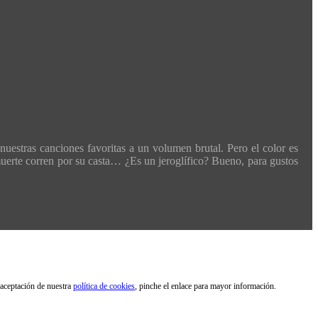
nuestras canciones favoritas a un volumen brutal. Pero el color es
a muerte corren por su casta… ¿Es un jeroglífico? Bueno, para gustos
 aceptación de nuestra
política de cookies
, pinche el enlace para mayor información.