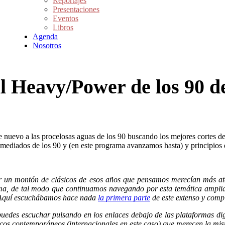
Reportajes
Presentaciones
Eventos
Libros
Agenda
Nosotros
al Heavy/Power de los 90 d
nuevo a las procelosas aguas de los 90 buscando los mejores cortes d
mediados de los 90 y (en este programa avanzamos hasta) y principios d
un montón de clásicos de esos años que pensamos merecían más aten
, de tal modo que continuamos navegando por esta temática ampliando
í… Aquí escuchábamos hace nada
la primera parte
de este extenso y compl
uedes escuchar pulsando en los enlaces debajo de las plataformas dig
icos contemporáneos (internacionales en este caso) que merecen la mi