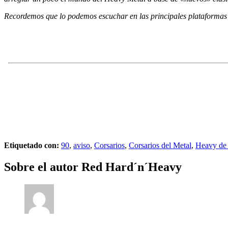
Recordemos que lo podemos escuchar en las principales plataformas 
Etiquetado con:
90
,
aviso
,
Corsarios
,
Corsarios del Metal
,
Heavy de 
Sobre el autor
Red Hard´n´Heavy