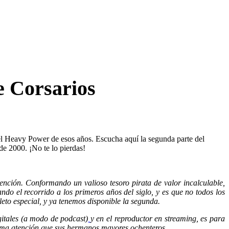
e Corsarios
el Heavy Power de esos años. Escucha aquí la segunda parte del
e 2000. ¡No te lo pierdas!
ción. Conformando un valioso tesoro pirata de valor incalculable,
 el recorrido a los primeros años del siglo, y es que no todos los
eto especial, y ya tenemos disponible la segunda.
itales (a modo de podcast)
y en el reproductor en streaming, es para
sma atención que sus hermanos mayores ochenteros.