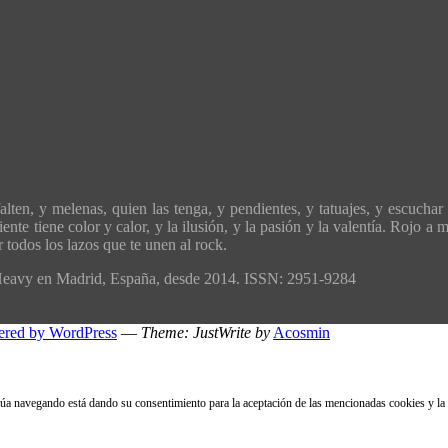
ten, y melenas, quien las tenga, y pendientes, y tatuajes, y escuchar 
ente tiene color y calor, y la ilusión, y la pasión y la valentía. Rojo 
todos los lazos que te unen al rock.
´Heavy en Madrid, España, desde 2014. ISSN: 2951-9284
ered by WordPress
—
Theme: JustWrite by
Acosmin
inúa navegando está dando su consentimiento para la aceptación de las mencionadas cookies y la