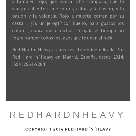
y también rojo, que nunca falte tampoco, que la
sangre caliente tiene color y calor, y la ilusión, y la
pasión y la valentía. Rojo a muerte corren por su
casta… ¿Es un jeroglífico? Bueno, para gustos los
colores, nunca mejor dicho… Y ojalá el tiempo no
logre romper todos los lazos que te unen al rock.
Red Hard n Heavy es una revista online editada Por
Red Hard´n´Heavy en Madrid, España, desde 2014.
ISSN: 2951-9284
REDHARDNHEAVY
COPYRIGHT 2014 RED HARD´N´HEAVY