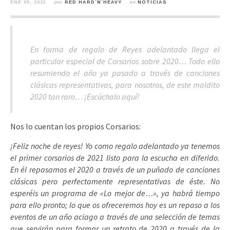
ENE 05, 2021
por
RED HARD´N´HEAVY
en
NOTICIAS
En forma de regalo de Reyes adelantado llega el
particular especial de Corsarios sobre 2020… Todo ello
resumiendo el año ya pasado a través de canciones
clásicas representativas, para nosotros, de este maldito
2020 tan raro… ¡Escúchalo aquí!
Nos lo cuentan los propios Corsarios:
¡Feliz noche de reyes! Yo como regalo adelantado ya tenemos
el primer corsarios de 2021 listo para la escucha en diferido.
En él repasamos el 2020 a través de un puñado de canciones
clásicas pero perfectamente representativas de éste. No
esperéis un programa de «Lo mejor de…», ya habrá tiempo
para ello pronto; lo que os ofreceremos hoy es un repaso a los
eventos de un año aciago a través de una selección de temas
que servirán para formar un retrato de 2020 a través de la