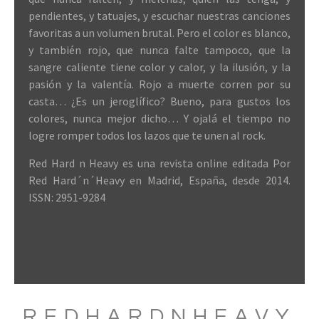
pendientes, y tatuajes, y escuchar nuestras canciones
favoritas a un volumen brutal. Pero el color es blanco,
y también rojo, que nunca falte tampoco, que la
sangre caliente tiene color y calor, y la ilusión, y la
pasión y la valentía. Rojo a muerte corren por su
casta… ¿Es un jeroglífico? Bueno, para gustos los
colores, nunca mejor dicho… Y ojalá el tiempo no
logre romper todos los lazos que te unen al rock.
Red Hard n Heavy es una revista online editada Por
Red Hard´n´Heavy en Madrid, España, desde 2014.
ISSN: 2951-9284
REDHARDNHEAVY