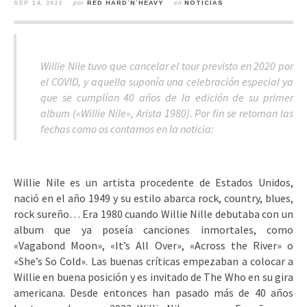
SEP 14, 2022
por
RED HARD´N´HEAVY
en
NOTICIAS
Willie Nile tuvo que cancelar el tour previsto en 2020 por
el COVID, y aquella suponía una celebración especial ya
que se cumplían 40 años de la edición de su primer
album («Willie Nile», Arista 1980). Por fin se retoman las
fechas como os contamos en la noticia:
Willie Nile es un artista procedente de Estados Unidos,
nació en el año 1949 y su estilo abarca rock, country, blues,
rock sureño… Era 1980 cuando Willie Nille debutaba con un
album que ya poseía canciones inmortales, como
«Vagabond Moon», «It’s All Over», «Across the River» o
«She’s So Cold». Las buenas críticas empezaban a colocar a
Willie en buena posición y es invitado de The Who en su gira
americana. Desde entonces han pasado más de 40 años