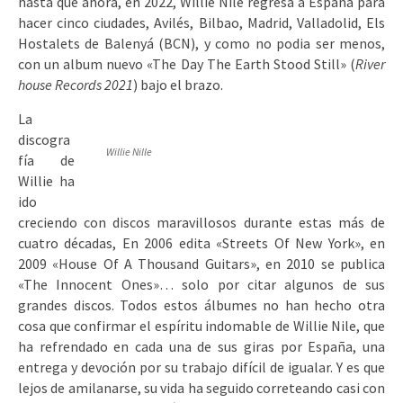
hasta que ahora, en 2022, Willie Nile regresa a España para
hacer cinco ciudades, Avilés, Bilbao, Madrid, Valladolid, Els
Hostalets de Balenyá (BCN), y como no podia ser menos,
con un album nuevo «The Day The Earth Stood Still» (
River
house Records 2021
) bajo el brazo.
La
discogra
Willie Nille
fía de
Willie ha
ido
creciendo con discos maravillosos durante estas más de
cuatro décadas, En 2006 edita «Streets Of New York», en
2009 «House Of A Thousand Guitars», en 2010 se publica
«The Innocent Ones»… solo por citar algunos de sus
grandes discos. Todos estos álbumes no han hecho otra
cosa que confirmar el espíritu indomable de Willie Nile, que
ha refrendado en cada una de sus giras por España, una
entrega y devoción por su trabajo difícil de igualar. Y es que
lejos de amilanarse, su vida ha seguido correteando casi con