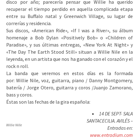
disco por año; parecería pensar que Willie ha querido
recuperar el tiempo perdido en aquella complicada etapa
entre su Buffalo natal y Greenwich Village, su lugar de
correrías y residencia.
Sus discos, «American Ride», «If I was a River», su álbum
homenaje a Bob Dylan «Positively Bob» o «Children of
Paradise», y sus últimas entregas, «New York At Night» y
«The Day The Earth Stood Still» situan a Willie Nile en la
leyenda, en un artista que nos ha ganado con el corazón y el
rock n roll.
La banda que veremos en estos días es la formada
por: Willie Nile, voz, guitarra, piano / Danny Montgomery,
batería / Jorge Otero, guitarra y coros /Juanjo Zamorano,
bass y coros.
Éstas son las fechas de la gira española:
14 DE SEPT- SALA
SANTACECILIA. AVILÉS –
Willie Nille
Entradas en:
www.entradium.com