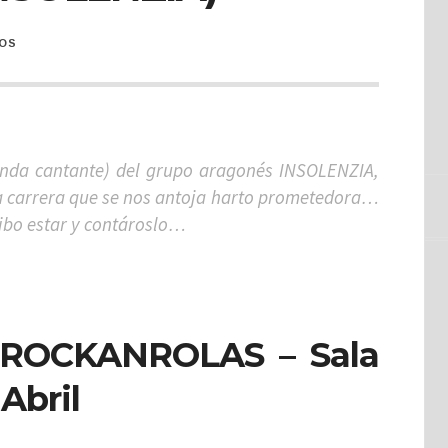
OS
gunda cantante) del grupo aragonés INSOLENZIA,
na carrera que se nos antoja harto prometedora…
ibo estar y contároslo…
ROCKANROLAS – Sala
Abril