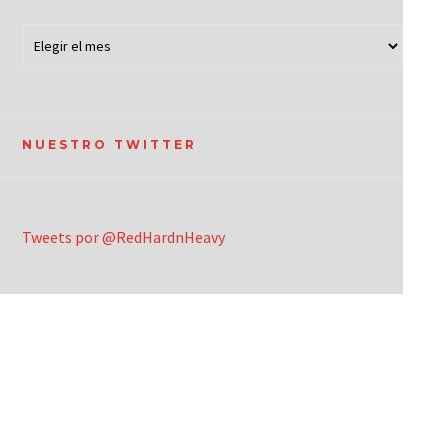
NUESTRO TWITTER
Tweets por @RedHardnHeavy