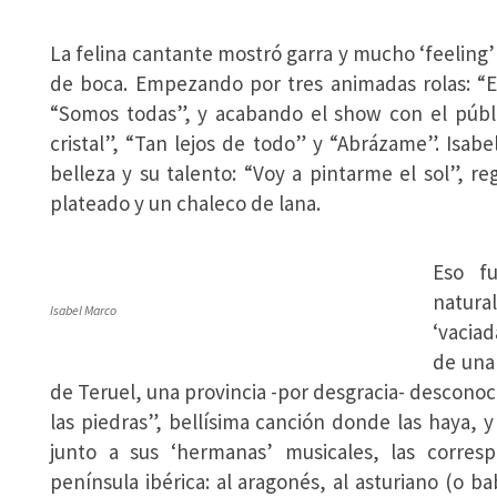
La felina cantante mostró garra y mucho ‘feeling
de boca. Empezando por tres animadas rolas: “En
“Somos todas”, y acabando el show con el públi
cristal”, “Tan lejos de todo” y “Abrázame”. Isabe
belleza y su talento: “Voy a pintarme el sol”, 
plateado y un chaleco de lana.
Eso fu
natural
Isabel Marco
‘vaciad
de una 
de Teruel, una provincia -por desgracia- desconoc
las piedras”, bellísima canción donde las haya, 
junto a sus ‘hermanas’ musicales, las corres
península ibérica: al aragonés, al asturiano (o bab