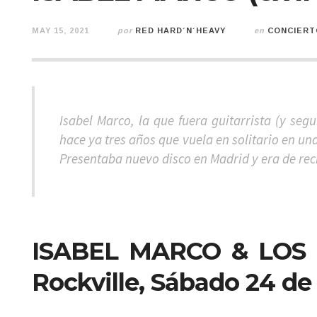
MAY 15, 2021
por
RED HARD´N´HEAVY
en
CONCIERT
Isabel Marco, la que fuera guitarrista (y se
hace ya tres años que vuela en solitario en u
Presentaba nuevo disco en Madrid y era de rec
ISABEL MARCO & LOS 
Rockville, Sábado 24 de 