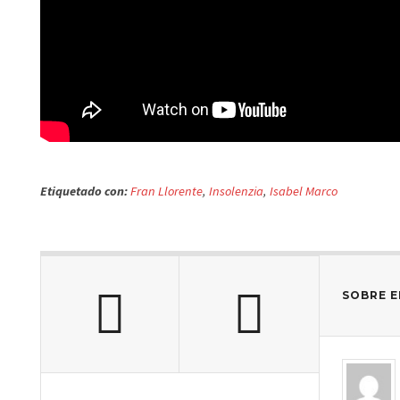
Etiquetado con:
Fran Llorente
,
Insolenzia
,
Isabel Marco
SOBRE E