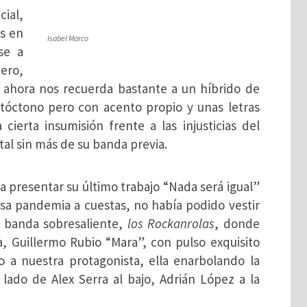
cial,
es en
Isabel Marco
se a
ero,
 ahora nos recuerda bastante a un híbrido de
autóctono pero con acento propio y unas letras
cierta insumisión frente a las injusticias del
tal sin más de su banda previa.
a presentar su último trabajo “Nada será igual”
sa pandemia a cuestas, no había podido vestir
a banda sobresaliente,
los Rockanrolas
, donde
a, Guillermo Rubio “Mara”, con pulso exquisito
to a nuestra protagonista, ella enarbolando la
l lado de Alex Serra al bajo, Adrián López a la