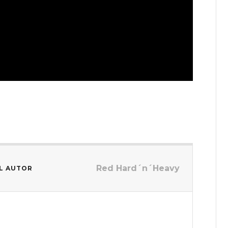
Red Hard´n´Heavy
L AUTOR