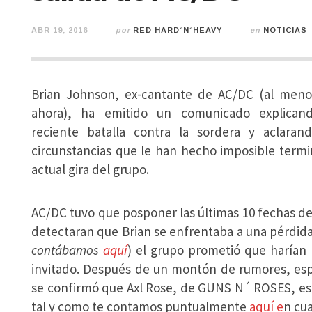
ABR 19, 2016
por
RED HARD´N´HEAVY
en
NOTICIAS
Brian Johnson, ex-cantante de AC/DC (al meno
ahora), ha emitido un comunicado explican
reciente batalla contra la sordera y aclarand
circunstancias que le han hecho imposible termi
actual gira del grupo.
AC/DC tuvo que posponer las últimas 10 fechas d
detectaran que Brian se enfrentaba a una pérdida
contábamos
aquí
) el grupo prometió que harían
invitado. Después de un montón de rumores, esp
se confirmó que Axl Rose, de GUNS N´ ROSES, es 
tal y como te contamos puntualmente
aquí e
n cu