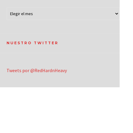
NUESTRO TWITTER
Tweets por @RedHardnHeavy