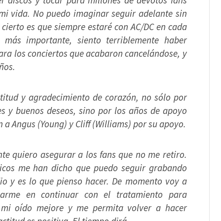
er discos y tocar para millones de devotos fans
 mi vida. No puedo imaginar seguir adelante sin
 cierto es que siempre estaré con AC/DC en cada
 más importante, siento terriblemente haber
ara los conciertos que acabaron cancelándose, y
ños.
titud y agradecimiento de corazón, no sólo por
es y buenos deseos, sino por los años de apoyo
 a Angus (Young) y Cliff (Williams) por su apoyo.
te quier
o asegurar a los fans que no me retiro.
icos me han dicho que puedo seguir grabando
io y es lo que pienso hacer. De momento voy a
rarme en continuar con el tratamiento para
 mi oído mejore y me permita volver a hacer