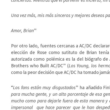
conciertos. Mientras que el porvenir es incierto, mi
Una vez más, mis más sinceros y mejores deseos p
Amor, Brian
”
Por otro lado, fuentes cercanas a AC/DC declara
elección de Rose como sutituto de Brian tení
autorizada como polémica es la del biógrafo de
Brothers who Built AC/DC” (
Los Young, los herm
como la peor decisión que AC/DC ha tomado jamás e
“
Los fans están muy disgustados
” ha añadido Fin
para mucha gente, y un alto porcentaje de esa gen
mucho como para dejarle fuera de esta manera y 
impersonal que hace parecer que le han desped