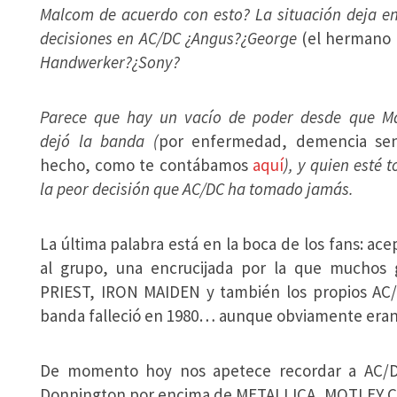
Malcom de acuerdo con esto? La situación deja en
decisiones en AC/DC ¿Angus?¿George
(el hermano
Handwe
rker?¿Sony?
Parece que hay un vacío de poder desde que M
dejó la banda (
por enfermedad, demencia sen
hecho, como te contábamos
aquí
), y quien esté 
la peor decisión que AC/DC ha tomado jamás.
La última palabra está en la boca de los fans: ace
al grupo, una encrucijada por la que mucho
PRIEST, IRON MAIDEN y también los propios AC/
banda falleció en 1980… aunque obviamente eran o
De momento hoy nos apetece recordar a AC/D
Donnington por encima de METALLICA, MOTLEY