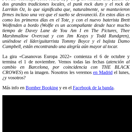
dos grandes tradiciones locales, el punk rock duro y el rock de
Larrikin Oz, lo que significaba que, naturalmente, se mantuvieron
firmes incluso una vez que el sueño se desvaneció. En estos días es
como los primeros días en el Tote, y con el nuevo baterista Brett
Wolfenden a bordo (Wolfie es un acompañante desde hace mucho
tiempo de Davey Lane de You Am I en The Pictures, Thee
Marshmallow Overcoat y con Jim Keays y Todd Rundgren),
uniéndose el líder/guitarrista Tommy Boyce y el bajista Damo
Campbell, están encontrando una alegría aún mayor al tocar.
La gira «Casanovas Europa 2022» comienza el 6 de octubre y
termina el 1 de noviembre. Vemos todas las fechas (
atención al
cambio en Barcelona, por coincidencia con THE BLACK
CROWES
) en la imagen. Nosotros les veremos
en Madrid
el lunes,
¿y vosotros?
Más info en
Bomber Booking
y en el
Facebook de la banda
.