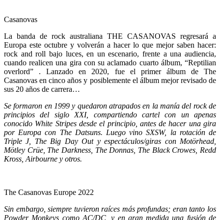
Casanovas
La banda de rock australiana THE CASANOVAS regresará a
Europa este octubre y volverán a hacer lo que mejor saben hacer:
rock and roll bajo luces, en un escenario, frente a una audiencia,
cuando realicen una gira con su aclamado cuarto álbum, “Reptilian
overlord” . Lanzado en 2020, fue el primer álbum de The
Casanovas en cinco años y posiblemente el álbum mejor revisado de
sus 20 años de carrera…
Se formaron en 1999 y quedaron atrapados en la manía del rock de
principios del siglo XXI, compartiendo cartel con un apenas
conocido White Stripes desde el principio, antes de hacer una gira
por Europa con The Datsuns. Luego vino SXSW, la rotación de
Triple J, The Big Day Out y espectáculos/giras con Motörhead,
Mötley Crüe, The Darkness, The Donnas, The Black Crowes, Redd
Kross, Airbourne y otros.
The Casanovas Europe 2022
Sin embargo, siempre tuvieron raíces más profundas; eran tanto los
Powder Monkeys como AC/DC, y en gran medida una fusión de