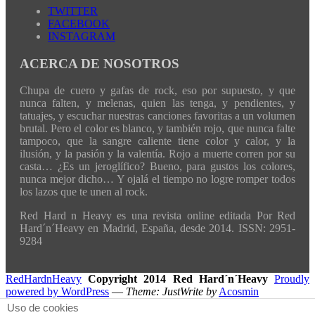
TWITTER
FACEBOOK
INSTAGRAM
ACERCA DE NOSOTROS
Chupa de cuero y gafas de rock, eso por supuesto, y que
nunca falten, y melenas, quien las tenga, y pendientes, y
tatuajes, y escuchar nuestras canciones favoritas a un volumen
brutal. Pero el color es blanco, y también rojo, que nunca falte
tampoco, que la sangre caliente tiene color y calor, y la
ilusión, y la pasión y la valentía. Rojo a muerte corren por su
casta… ¿Es un jeroglífico? Bueno, para gustos los colores,
nunca mejor dicho… Y ojalá el tiempo no logre romper todos
los lazos que te unen al rock.
Red Hard n Heavy es una revista online editada Por Red
Hard´n´Heavy en Madrid, España, desde 2014. ISSN: 2951-
9284
RedHardnHeavy
Copyright 2014 Red Hard´n´Heavy
Proudly
powered by WordPress
—
Theme: JustWrite by
Acosmin
Uso de cookies