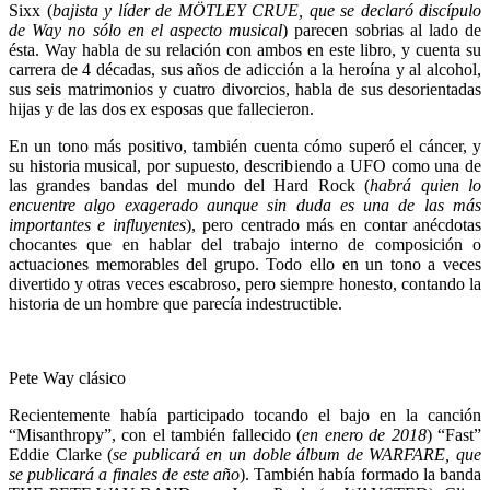
Sixx (
bajista y líder de MÖTLEY CRUE, que se declaró discípulo
de Way no sólo en el aspecto musical
) parecen sobrias al lado de
ésta. Way habla de su relación con ambos en este libro, y cuenta su
carrera de 4 décadas, sus años de adicción a la heroína y al alcohol,
sus seis matrimonios y cuatro divorcios, habla de sus desorientadas
hijas y de las dos ex esposas que fallecieron.
En un tono más positivo, también cuenta cómo superó el cáncer, y
su historia musical, por supuesto, describiendo a UFO como una de
las grandes bandas del mundo del Hard Rock (
habrá quien lo
encuentre algo exagerado aunque sin duda es una de las más
importantes e influyentes
), pero centrado más en contar anécdotas
chocantes que en hablar del trabajo interno de composición o
actuaciones memorables del grupo. Todo ello en un tono a veces
divertido y otras veces escabroso, pero siempre honesto, contando la
historia de un hombre que parecía indestructible.
Pete Way clásico
Recientemente había participado tocando el bajo en la canción
“Misanthropy”, con el también fallecido (
en enero de 2018
) “Fast”
Eddie Clarke (
se publicará en un doble álbum de WARFARE, que
se publicará a finales de este año
). También había formado la banda