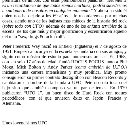
prematura de ambos, con estas premonitorias palabras: “
Realmente
es un recordatorio de que todos somos mortales; podría sucedernos
a cualquiera de nosotros en cualquier momento.
” Y ahora ha sido él
quien nos ha dejado a los 69 años… le recordaremos por muchas
cosas, siendo uno de los bajistas más míticos de la historia del rock
(
sobre todo con UFO)
, además de uno de los
enfants terribles
de la
escena, de los que más y mejor glorificaron y escenificaron aquello
del mito “sex, drugs & rockn´roll”.
Peter Frederick Way nació en Enfield (Inglaterra) el 7 de agosto de
1951. Empezó a tocar ya en la escuela secundaria con sus amigos, y
siguió como músico de estudio para numerosos artistas. En 1968,
con tan solo 17 años de edad, fundó HOCUS POCUS junto a Phil
Mogg, Mick Bolton y Andy Parker (
como embrión de U.F.O.
)
iniciando una carrera intensísima y muy prolífica. Muy pronto
consiguieron su primer contrato discográfico con Beacon Records y
cambiaron el nombre de la banda a UFO. Pete no solo tocaba el
bajo sino que también compuso ya un par de temas. En 1970
publicaron “UFO 1”, un buen disco de Hard Rock con toques
psicodélicos, con el que tuvieron éxito en Japón, Francia y
Alemania.
Unos jovencísimos UFO