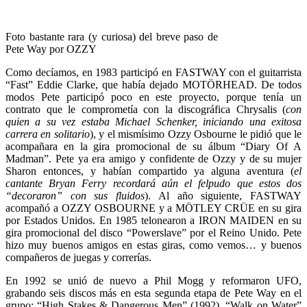
Foto bastante rara (y curiosa) del breve paso de
Pete Way por OZZY
Como decíamos, en 1983 participó en FASTWAY con el guitarrista
“Fast” Eddie Clarke, que había dejado MOTÖRHEAD. De todos
modos Pete participó poco en este proyecto, porque tenía un
contrato que le comprometía con la discográfica Chrysalis (
con
quien a su vez estaba Michael Schenker, iniciando una exitosa
carrera en solitario
), y el mismísimo Ozzy Osbourne le pidió que le
acompañara en la gira promocional de su álbum “Diary Of A
Madman”. Pete ya era amigo y confidente de Ozzy y de su mujer
Sharon entonces, y habían compartido ya alguna aventura (
el
cantante Bryan Ferry recordará aún el felpudo que estos dos
“decoraron” con sus fluidos
). Al año siguiente, FASTWAY
acompañó a OZZY OSBOURNE y a MÖTLEY CRÜE en su gira
por Estados Unidos. En 1985 telonearon a IRON MAIDEN en su
gira promocional del disco “Powerslave” por el Reino Unido. Pete
hizo muy buenos amigos en estas giras, como vemos… y buenos
compañeros de juegas y correrías.
En 1992 se unió de nuevo a Phil Mogg y reformaron UFO,
grabando seis discos más en esta segunda etapa de Pete Way en el
grupo: “High Stakes & Dangerous Men” (1992), “Walk on Water”