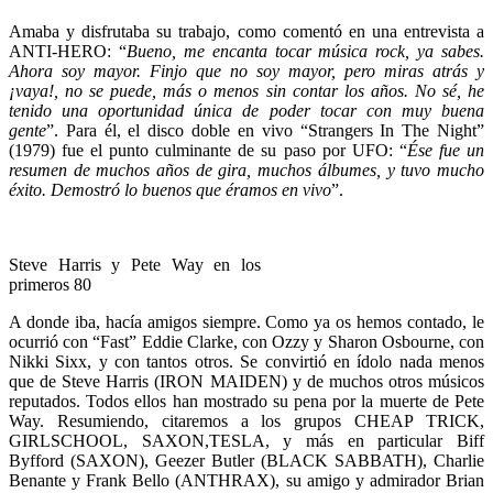
Amaba y disfrutaba su trabajo, como comentó en una entrevista a
ANTI-HERO: “
Bueno, me encanta tocar música rock, ya sabes.
Ahora soy mayor. Finjo que no soy mayor, pero miras atrás y
¡vaya!, no se puede, más o menos sin contar los años. No sé, he
tenido una oportunidad única de poder tocar con muy buena
gente
”. Para él, el disco doble en vivo “Strangers In The Night”
(1979) fue el punto culminante de su paso por UFO: “
Ése fue un
resumen de muchos años de gira, muchos álbumes, y tuvo mucho
éxito. Demostró lo buenos que éramos en vivo
”.
Steve Harris y Pete Way en los
primeros 80
A donde iba, hacía amigos siempre. Como ya os hemos contado, le
ocurrió con “Fast” Eddie Clarke, con Ozzy y Sharon Osbourne, con
Nikki Sixx, y con tantos otros. Se convirtió en ídolo nada menos
que de Steve Harris (IRON MAIDEN) y de muchos otros músicos
reputados. Todos ellos han mostrado su pena por la muerte de Pete
Way. Resumiendo, citaremos a los grupos CHEAP TRICK,
GIRLSCHOOL, SAXON,TESLA, y más en particular Biff
Byfford (SAXON), Geezer Butler (BLACK SABBATH), Charlie
Benante y Frank Bello (ANTHRAX), su amigo y admirador Brian