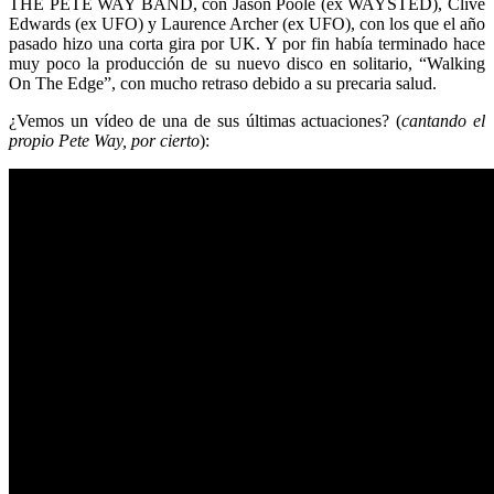
THE PETE WAY BAND, con Jason Poole (ex WAYSTED), Clive
Edwards (ex UFO) y Laurence Archer (ex UFO), con los que el año
pasado hizo una corta gira por UK. Y por fin había terminado hace
muy poco la producción de su nuevo disco en solitario, “Walking
On The Edge”, con mucho retraso debido a su precaria salud.
¿Vemos un vídeo de una de sus últimas actuaciones? (
cantando el
propio Pete Way, por cierto
):