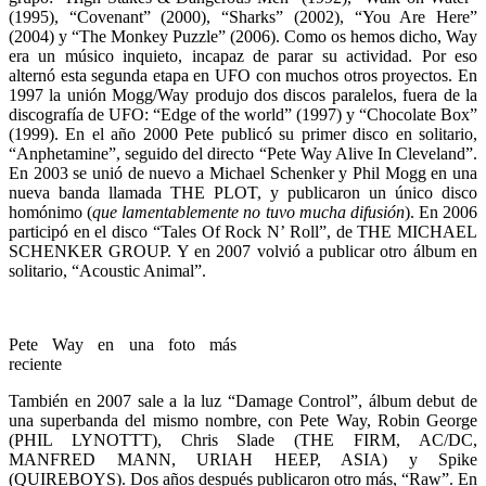
(1995), “Covenant” (2000), “Sharks” (2002), “You Are Here”
(2004) y “The Monkey Puzzle” (2006). Como os hemos dicho, Way
era un músico inquieto, incapaz de parar su actividad. Por eso
alternó esta segunda etapa en UFO con muchos otros proyectos. En
1997 la unión Mogg/Way produjo dos discos paralelos, fuera de la
discografía de UFO: “Edge of the world” (1997) y “Chocolate Box”
(1999). En el año 2000 Pete publicó su primer disco en solitario,
“Anphetamine”, seguido del directo “Pete Way Alive In Cleveland”.
En 2003 se unió de nuevo a Michael Schenker y Phil Mogg en una
nueva banda llamada THE PLOT, y publicaron un único disco
homónimo (
que lamentablemente no tuvo mucha difusión
). En 2006
participó en el disco “Tales Of Rock N’ Roll”, de THE MICHAEL
SCHENKER GROUP. Y en 2007 volvió a publicar otro álbum en
solitario, “Acoustic Animal”.
Pete Way en una foto más
reciente
También en 2007 sale a la luz “Damage Control”, álbum debut de
una superbanda del mismo nombre, con Pete Way, Robin George
(PHIL LYNOTTT), Chris Slade (THE FIRM, AC/DC,
MANFRED MANN, URIAH HEEP, ASIA) y Spike
(QUIREBOYS). Dos años después publicaron otro más, “Raw”. En