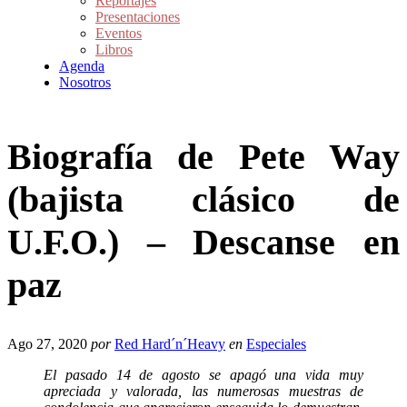
Reportajes
Presentaciones
Eventos
Libros
Agenda
Nosotros
Biografía de Pete Way
(bajista clásico de
U.F.O.) – Descanse en
paz
Ago 27, 2020
por
Red Hard´n´Heavy
en
Especiales
El pasado 14 de agosto se apagó una vida muy
apreciada y valorada, las numerosas muestras de