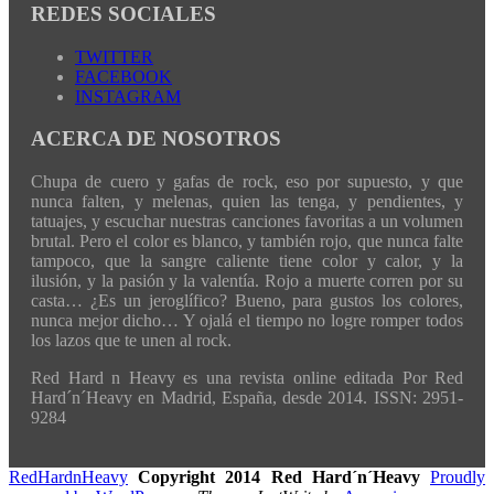
REDES SOCIALES
TWITTER
FACEBOOK
INSTAGRAM
ACERCA DE NOSOTROS
Chupa de cuero y gafas de rock, eso por supuesto, y que
nunca falten, y melenas, quien las tenga, y pendientes, y
tatuajes, y escuchar nuestras canciones favoritas a un volumen
brutal. Pero el color es blanco, y también rojo, que nunca falte
tampoco, que la sangre caliente tiene color y calor, y la
ilusión, y la pasión y la valentía. Rojo a muerte corren por su
casta… ¿Es un jeroglífico? Bueno, para gustos los colores,
nunca mejor dicho… Y ojalá el tiempo no logre romper todos
los lazos que te unen al rock.
Red Hard n Heavy es una revista online editada Por Red
Hard´n´Heavy en Madrid, España, desde 2014. ISSN: 2951-
9284
RedHardnHeavy
Copyright 2014 Red Hard´n´Heavy
Proudly