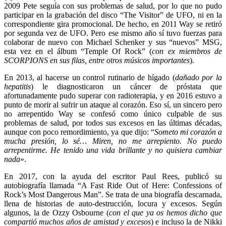
2009 Pete seguía con sus problemas de salud, por lo que no pudo
participar en la grabación del disco “The Visitor” de UFO, ni en la
correspondiente gira promocional. De hecho, en 2011 Way se retiró
por segunda vez de UFO. Pero ese mismo año sí tuvo fuerzas para
colaborar de nuevo con Michael Schenker y sus “nuevos” MSG,
esta vez en el álbum “Temple Of Rock” (
con ex miembros de
SCORPIONS en sus filas, entre otros músicos importantes
).
En 2013, al hacerse un control rutinario de hígado (
dañado por la
hepatitis
) le diagnosticaron un cáncer de próstata que
afortunadamente pudo superar con radioterapia, y en 2016 estuvo a
punto de morir al sufrir un ataque al corazón. Eso sí, un sincero pero
no arrepentido Way se confesó como único culpable de sus
problemas de salud, por todos sus excesos en las últimas décadas,
aunque con poco remordimiento, ya que dijo: “
Someto mi corazón a
mucha presión, lo sé… Miren, no me arrepiento. No puedo
arrepentirme. He tenido una vida brillante y no quisiera cambiar
nada
».
En 2017, con la ayuda del escritor Paul Rees, publicó su
autobiografía llamada “A Fast Ride Out of Here: Confessions of
Rock’s Most Dangerous Man”. Se trata de una biografía descarnada,
llena de historias de auto-destrucción, locura y excesos. Según
algunos, la de Ozzy Osbourne (
con el que ya os hemos dicho que
compartió muchos años de amistad y excesos
) e incluso la de Nikki