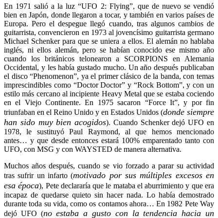
En 1971 salió a la luz “UFO 2: Flying”, que de nuevo se vendió
bien en Japón, donde llegaron a tocar, y también en varios países de
Europa. Pero el despegue llegó cuando, tras algunos cambios de
guitarrista, convencieron en 1973 al jovencísimo guitarrista germano
Michael Schenker para que se uniera a ellos. El alemán no hablaba
inglés, ni ellos alemán, pero se habían conocido ese mismo año
cuando los británicos telonearon a SCORPIONS en Alemania
Occidental, y les había gustado mucho. Un año después publicaban
el disco “Phenomenon”, ya el primer clásico de la banda, con temas
imprescindibles como “Doctor Doctor” y “Rock Bottom”, y con un
estilo más cercano al incipiente Heavy Metal que se estaba cociendo
en el Viejo Continente.
En 1975 sacaron “Force It”, y por fin
donde siempre
triunfaban en el Reino Unido y en Estados Unidos (
han sido muy bien acogidos
). Cuando Schenker dejó UFO en
1978, le sustituyó Paul Raymond, al que hemos mencionado
antes… y que desde entonces estará 100% emparentado tanto con
UFO, con MSG y con WAYSTED de manera alternativa.
Muchos años después, cuando se vio forzado a parar su actividad
motivado por sus múltiples excesos en
tras sufrir un infarto (
esa época
), Pete declararía que le mataba el aburrimiento y que era
incapaz de quedarse quieto sin hacer nada. Lo había demostrado
durante toda su vida, como os contamos ahora… En 1982 Pete Way
no estaba a gusto con la tendencia hacia un
dejó UFO (