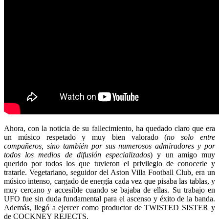
Ahora, con la noticia de su fallecimiento, ha quedado claro que era
un músico respetado y muy bien valorado (
no solo entre
compañeros, sino también por sus numerosos admiradores y por
todos los medios de difusión especializados
) y un amigo muy
querido por todos los que tuvieron el privilegio de conocerle y
tratarle. Vegetariano, seguidor del Aston Villa Football Club, era un
músico intenso, cargado de energía cada vez que pisaba las tablas, y
muy cercano y accesible cuando se bajaba de ellas. Su trabajo en
UFO fue sin duda fundamental para el ascenso y éxito de la banda.
Además, llegó a ejercer como productor de TWISTED SISTER y
de COCKNEY REJECTS.