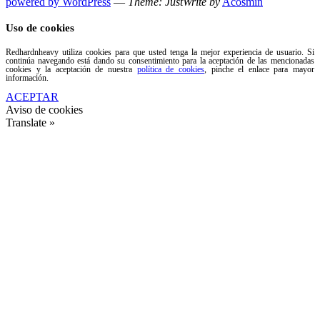
powered by WordPress
—
Theme: JustWrite by
Acosmin
Uso de cookies
Redhardnheavy utiliza cookies para que usted tenga la mejor experiencia de usuario. Si
continúa navegando está dando su consentimiento para la aceptación de las mencionadas
cookies y la aceptación de nuestra
política de cookies
, pinche el enlace para mayor
información.
ACEPTAR
Aviso de cookies
Translate »