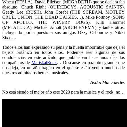
Wheat (TESLA), David Ellefson (MEGADETH) que se declara fan
absoluto, Chuck Right (QUIREBOYS, ACOUSTIC SAINTS),
Geedy Lee (RUSH), John Corabi (THE SCREAM, MÖTLEY
CRÜE, UNION, THE DEAD DAISIES…), Mike Portnoy (SONS
OF APOLLO, THE WINERY DOGS), Kirk Hammet
(METALLICA), Michael Amott (ARCH ENEMY), y tantos otros,
incluyendo por supuesto a sus amigos Ozzy Osbourne y Nikki
Sixx….
Todos ellos han expresado su pena y la huella imborrable que deja el
bajista británico en todos ellos. Podemos leer algunas de sus
condolencias en este artículo que publicaban hace unos días los
compañeros de
MariskalRock
… Descanse en paz otro grande que
nos deja, en un año trágico en el que se están yendo muchos de
nuestros admirados héroes musicales.
Texto:
Mar Fuertes
No está siendo el mejor año este 2020 para la música y el rock, no…