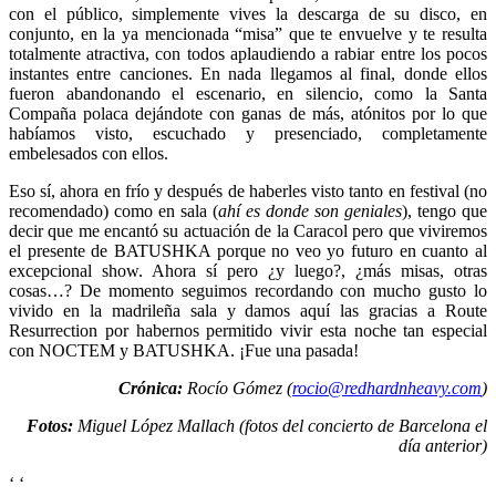
con el público, simplemente vives la descarga de su disco, en
conjunto, en la ya mencionada “misa” que te envuelve y te resulta
totalmente atractiva, con todos aplaudiendo a rabiar entre los pocos
instantes entre canciones. En nada llegamos al final, donde ellos
fueron abandonando el escenario, en silencio, como la Santa
Compaña polaca dejándote con ganas de más, atónitos por lo que
habíamos visto, escuchado y presenciado, completamente
embelesados con ellos.
Eso sí, ahora en frío y después de haberles visto tanto en festival (no
recomendado) como en sala (
ahí es donde son geniales
), tengo que
decir que me encantó su actuación de la Caracol pero que viviremos
el presente de BATUSHKA porque no veo yo futuro en cuanto al
excepcional show. Ahora sí pero ¿y luego?, ¿más misas, otras
cosas…? De momento seguimos recordando con mucho gusto lo
vivido en la madrileña sala y damos aquí las gracias a Route
Resurrection por habernos permitido vivir esta noche tan especial
con NOCTEM y BATUSHKA. ¡Fue una pasada!
Crónica:
Rocío Gómez (
rocio@redhardnheavy.com
)
Fotos:
Miguel López Mallach (fotos del concierto de Barcelona el
día anterior)
‘
‘