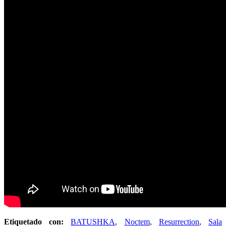
Etiquetado con:
BATUSHKA
,
Noctem
,
Resurrection
,
Sala