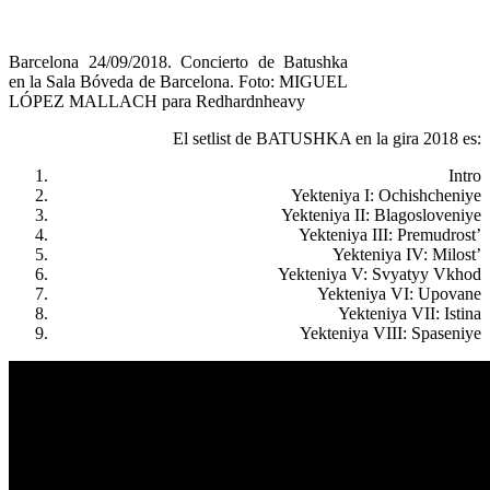
Barcelona 24/09/2018. Concierto de Batushka
en la Sala Bóveda de Barcelona. Foto: MIGUEL
LÓPEZ MALLACH para Redhardnheavy
El setlist de BATUSHKA en la gira 2018 es:
Intro
Yekteniya I: Ochishcheniye
Yekteniya II: Blagosloveniye
Yekteniya III: Premudrost’
Yekteniya IV: Milost’
Yekteniya V: Svyatyy Vkhod
Yekteniya VI: Upovane
Yekteniya VII: Istina
Yekteniya VIII: Spaseniye