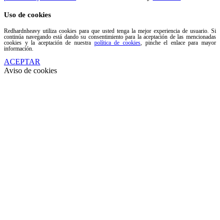
Uso de cookies
Redhardnheavy utiliza cookies para que usted tenga la mejor experiencia de usuario. Si
continúa navegando está dando su consentimiento para la aceptación de las mencionadas
cookies y la aceptación de nuestra
política de cookies
, pinche el enlace para mayor
información.
ACEPTAR
Aviso de cookies