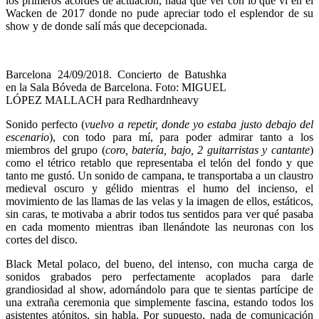
los primeros acordes de actuación, nada que ver con lo que vi en el
Wacken de 2017 donde no pude apreciar todo el esplendor de su
show y de donde salí más que decepcionada.
Barcelona 24/09/2018. Concierto de Batushka
en la Sala Bóveda de Barcelona. Foto: MIGUEL
LÓPEZ MALLACH para Redhardnheavy
Sonido perfecto (
vuelvo a repetir, donde yo estaba justo debajo del
escenario
), con todo para mí, para poder admirar tanto a los
miembros del grupo (
coro, batería, bajo, 2 guitarristas y cantante
)
como el tétrico retablo que representaba el telón del fondo y que
tanto me gustó. Un sonido de campana, te transportaba a un claustro
medieval oscuro y gélido mientras el humo del incienso, el
movimiento de las llamas de las velas y la imagen de ellos, estáticos,
sin caras, te motivaba a abrir todos tus sentidos para ver qué pasaba
en cada momento mientras iban llenándote las neuronas con los
cortes del disco.
Black Metal polaco, del bueno, del intenso, con mucha carga de
sonidos grabados pero perfectamente acoplados para darle
grandiosidad al show, adornándolo para que te sientas partícipe de
una extraña ceremonia que simplemente fascina, estando todos los
asistentes atónitos, sin habla. Por supuesto, nada de comunicación