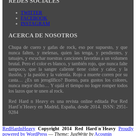
REDES SOCIALES
TWITTER
FACEBOOK
INSTAGRAM
ACERCA DE NOSOTROS
Chupa de cuero y gafas de rock, eso por supuesto, y que
nunca falten, y melenas, quien las tenga, y pendientes, y
tatuajes, y escuchar nuestras canciones favoritas a un volumen
brutal. Pero el color es blanco, y también rojo, que nunca falte
tampoco, que la sangre caliente tiene color y calor, y la
ilusión, y la pasión y la valentía. Rojo a muerte corren por su
casta… ¿Es un jeroglífico? Bueno, para gustos los colores,
nunca mejor dicho… Y ojalá el tiempo no logre romper todos
los lazos que te unen al rock.
Red Hard n Heavy es una revista online editada Por Red
Hard´n´Heavy en Madrid, España, desde 2014. ISSN: 2951-
9284
RedHardnHeavy
Copyright 2014 Red Hard´n´Heavy
Proudly
powered by WordPress
—
Theme: JustWrite by
Acosmin