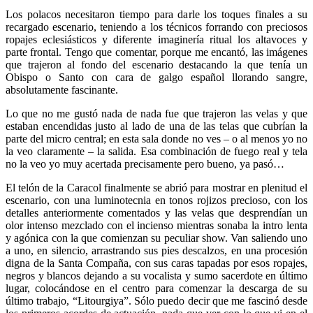
Los polacos necesitaron tiempo para darle los toques finales a su
recargado escenario, teniendo a los técnicos forrando con preciosos
ropajes eclesiásticos y diferente imaginería ritual los altavoces y
parte frontal. Tengo que comentar, porque me encantó, las imágenes
que trajeron al fondo del escenario destacando la que tenía un
Obispo o Santo con cara de galgo español llorando sangre,
absolutamente fascinante.
Lo que no me gustó nada de nada fue que trajeron las velas y que
estaban encendidas justo al lado de una de las telas que cubrían la
parte del micro central; en esta sala donde no ves – o al menos yo no
la veo claramente – la salida. Esa combinación de fuego real y tela
no la veo yo muy acertada precisamente pero bueno, ya pasó…
El telón de la Caracol finalmente se abrió para mostrar en plenitud el
escenario, con una luminotecnia en tonos rojizos precioso, con los
detalles anteriormente comentados y las velas que desprendían un
olor intenso mezclado con el incienso mientras sonaba la intro lenta
y agónica con la que comienzan su peculiar show. Van saliendo uno
a uno, en silencio, arrastrando sus pies descalzos, en una procesión
digna de la Santa Compaña, con sus caras tapadas por esos ropajes,
negros y blancos dejando a su vocalista y sumo sacerdote en último
lugar, colocándose en el centro para comenzar la descarga de su
último trabajo, “Litourgiya”. Sólo puedo decir que me fascinó desde