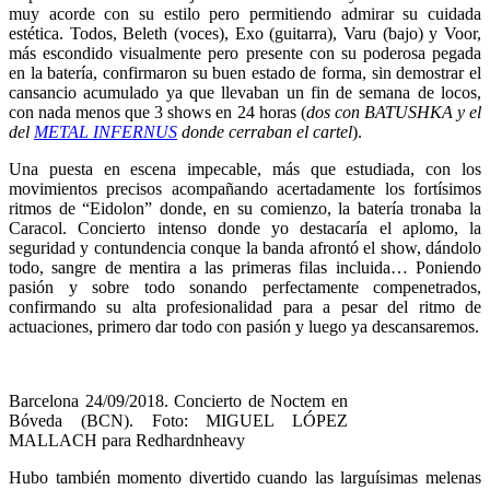
muy acorde con su estilo pero permitiendo admirar su cuidada
estética. Todos, Beleth (voces), Exo (guitarra), Varu (bajo) y Voor,
más escondido visualmente pero presente con su poderosa pegada
en la batería, confirmaron su buen estado de forma, sin demostrar el
cansancio acumulado ya que llevaban un fin de semana de locos,
con nada menos que 3 shows en 24 horas (
dos con BATUSHKA y el
del
METAL INFERNUS
donde cerraban el cartel
).
Una puesta en escena impecable, más que estudiada, con los
movimientos precisos acompañando acertadamente los fortísimos
ritmos de “Eidolon” donde, en su comienzo, la batería tronaba la
Caracol. Concierto intenso donde yo destacaría el aplomo, la
seguridad y contundencia conque la banda afrontó el show, dándolo
todo, sangre de mentira a las primeras filas incluida… Poniendo
pasión y sobre todo sonando perfectamente compenetrados,
confirmando su alta profesionalidad para a pesar del ritmo de
actuaciones, primero dar todo con pasión y luego ya descansaremos.
Barcelona 24/09/2018. Concierto de Noctem en
Bóveda (BCN). Foto: MIGUEL LÓPEZ
MALLACH para Redhardnheavy
Hubo también momento divertido cuando las larguísimas melenas