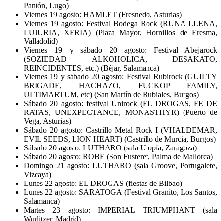
Pantón, Lugo)
Viernes 19 agosto: HAMLET (Fresnedo, Asturias)
Viernes 19 agosto: Festival Bodega Rock (RUNA LLENA,
LUJURIA, XERIA) (Plaza Mayor, Hornillos de Eresma,
Valladolid)
Viernes 19 y sábado 20 agosto: Festival Abejarock
(SOZIEDAD ALKOHOLICA, DESAKATO,
REINCIDENTES, etc.) (Béjar, Salamanca)
Viernes 19 y sábado 20 agosto: Festival Rubirock (GUILTY
BRIGADE, HACHAZO, FUCKOP FAMILY,
ULTIMARTUM, etc) (San Martín de Rubiales, Burgos)
Sábado 20 agosto: festival Unirock (EL DROGAS, FE DE
RATAS, UNEXPECTANCE, MONASTHYR) (Puerto de
Vega, Asturias)
Sábado 20 agosto: Castrillo Metal Rock I (VHALDEMAR,
EVIL SEEDS, LION HEART) (Castrillo de Murcia, Burgos)
Sábado 20 agosto: LUTHARO (sala Utopía, Zaragoza)
Sábado 20 agosto: ROBE (Son Fusteret, Palma de Mallorca)
Domingo 21 agosto: LUTHARO (sala Groove, Portugalete,
Vizcaya)
Lunes 22 agosto: EL DROGAS (fiestas de Bilbao)
Lunes 22 agosto: SARATOGA (Festival Granito, Los Santos,
Salamanca)
Martes 23 agosto: IMPERIAL TRIUMPHANT (sala
Wurlitzer, Madrid)