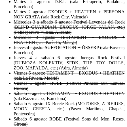
Martes 2 agosto: D.R.I. (sala Estraperlo, Badalona,
Barcelona)
Martes 2 agosto: EXODUS + HEATHEN + PERSONA
NON GRATA (sala Rock City, Valencia)
Miércoles 3 a sábado 6 agosto: Festival Leyendas del Rock
(BLIND GUARDIAN, EXODUS, JORGE SALÁN, etc.)
(Polideportivo Villena, Alicante)
Miércoles 3 agosto: TESTAMENT + EXODUS +
HEATHEN (sala París 15, Málaga)
Jueves 4 agosto: SUFFOCATION + ÓSSERP (sala Bóveda,
Barcelona)
Jueves 4 a sábado 6 agosto: Juergas Rock Festival
(DUBIOZA KOLEKTIV, SFDK, THE TOY DOLLS,
ZOO, MAFALDA, etc.) (Adra, Almería)
Viernes 5 agosto: TESTAMENT + EXODUS + HEATHEN
(sala La Riviera, Madrid)
Viernes 5 agosto: ROBE (Festival Pirineos Sur, Lanuza,
Huesca)
Sábado 6 agosto: TESTAMENT + EXODUS + HEATHEN
(sala Razzmatazz, Barcelona)
Sábado 6 agosto: IX Berete Rock (MOTORES, ATREIDES,
MOON CRESTA, etc.) (Paseo Marítimo, Chapela,
Pontevedra)
Sábado 6 agosto: ROBE (Festival Sons del Mon, Roses,
Girona)