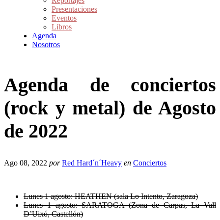
Reportajes
Presentaciones
Eventos
Libros
Agenda
Nosotros
Agenda de conciertos
(rock y metal) de Agosto
de 2022
Ago 08, 2022
por
Red Hard´n´Heavy
en
Conciertos
Lunes 1 agosto: HEATHEN (sala Lo Intento, Zaragoza)
Lunes 1 agosto: SARATOGA (Zona de Carpas, La Vall
D’Uixó, Castellón)