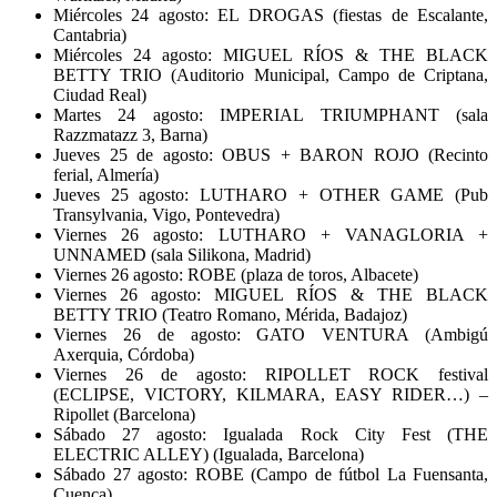
Miércoles 24 agosto: EL DROGAS (fiestas de Escalante,
Cantabria)
Miércoles 24 agosto: MIGUEL RÍOS & THE BLACK
BETTY TRIO (Auditorio Municipal, Campo de Criptana,
Ciudad Real)
Martes 24 agosto: IMPERIAL TRIUMPHANT (sala
Razzmatazz 3, Barna)
Jueves 25 de agosto: OBUS + BARON ROJO (Recinto
ferial, Almería)
Jueves 25 agosto: LUTHARO + OTHER GAME (Pub
Transylvania, Vigo, Pontevedra)
Viernes 26 agosto: LUTHARO + VANAGLORIA +
UNNAMED (sala Silikona, Madrid)
Viernes 26 agosto: ROBE (plaza de toros, Albacete)
Viernes 26 agosto: MIGUEL RÍOS & THE BLACK
BETTY TRIO (Teatro Romano, Mérida, Badajoz)
Viernes 26 de agosto: GATO VENTURA (Ambigú
Axerquia, Córdoba)
Viernes 26 de agosto: RIPOLLET ROCK festival
(ECLIPSE, VICTORY, KILMARA, EASY RIDER…) –
Ripollet (Barcelona)
Sábado 27 agosto: Igualada Rock City Fest (THE
ELECTRIC ALLEY) (Igualada, Barcelona)
Sábado 27 agosto: ROBE (Campo de fútbol La Fuensanta,
Cuenca)