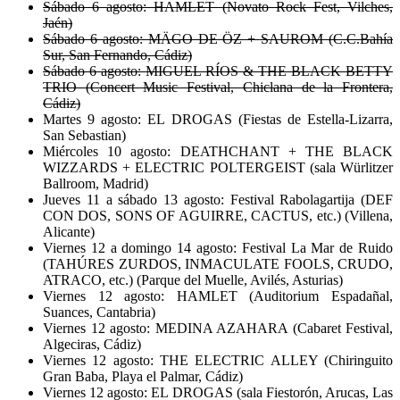
Sábado 6 agosto: HAMLET (Novato Rock Fest, Vilches,
Jaén)
Sábado 6 agosto: MÄGO DE ÖZ + SAUROM (C.C.Bahía
Sur, San Fernando, Cádiz)
Sábado 6 agosto: MIGUEL RÍOS & THE BLACK BETTY
TRIO (Concert Music Festival, Chiclana de la Frontera,
Cádiz)
Martes 9 agosto: EL DROGAS (Fiestas de Estella-Lizarra,
San Sebastian)
Miércoles 10 agosto: DEATHCHANT + THE BLACK
WIZZARDS + ELECTRIC POLTERGEIST (sala Würlitzer
Ballroom, Madrid)
Jueves 11 a sábado 13 agosto: Festival Rabolagartija (DEF
CON DOS, SONS OF AGUIRRE, CACTUS, etc.) (Villena,
Alicante)
Viernes 12 a domingo 14 agosto: Festival La Mar de Ruido
(TAHÚRES ZURDOS, INMACULATE FOOLS, CRUDO,
ATRACO, etc.) (Parque del Muelle, Avilés, Asturias)
Viernes 12 agosto: HAMLET (Auditorium Espadañal,
Suances, Cantabria)
Viernes 12 agosto: MEDINA AZAHARA (Cabaret Festival,
Algeciras, Cádiz)
Viernes 12 agosto: THE ELECTRIC ALLEY (Chiringuito
Gran Baba, Playa el Palmar, Cádiz)
Viernes 12 agosto: EL DROGAS (sala Fiestorón, Arucas, Las