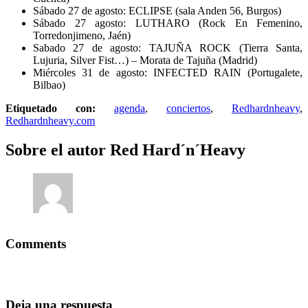
Sábado 27 de agosto: ECLIPSE (sala Anden 56, Burgos)
Sábado 27 agosto: LUTHARO (Rock En Femenino,
Torredonjimeno, Jaén)
Sabado 27 de agosto: TAJUÑA ROCK (Tierra Santa,
Lujuria, Silver Fist…) – Morata de Tajuña (Madrid)
Miércoles 31 de agosto: INFECTED RAIN (Portugalete,
Bilbao)
Etiquetado con:
agenda
,
conciertos
,
Redhardnheavy
,
Redhardnheavy.com
Sobre el autor
Red Hard´n´Heavy
Comments
Deja una respuesta