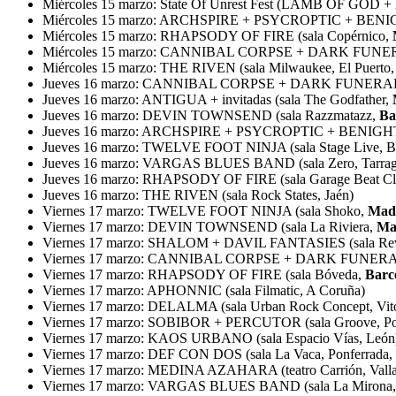
Miércoles 15 marzo: State Of Unrest Fest (LAMB OF GOD +
Miércoles 15 marzo: ARCHSPIRE + PSYCROPTIC + BENI
Miércoles 15 marzo: RHAPSODY OF FIRE (sala Copérnico,
Miércoles 15 marzo: CANNIBAL CORPSE + DARK FUNERA
Miércoles 15 marzo: THE RIVEN (sala Milwaukee, El Puerto,
Jueves 16 marzo: CANNIBAL CORPSE + DARK FUNERAL
Jueves 16 marzo: ANTIGUA + invitadas (sala The Godfather,
Jueves 16 marzo: DEVIN TOWNSEND (sala Razzmatazz,
Ba
Jueves 16 marzo: ARCHSPIRE + PSYCROPTIC + BENIGH
Jueves 16 marzo: TWELVE FOOT NINJA (sala Stage Live, Bi
Jueves 16 marzo: VARGAS BLUES BAND (sala Zero, Tarrag
Jueves 16 marzo: RHAPSODY OF FIRE (sala Garage Beat Cl
Jueves 16 marzo: THE RIVEN (sala Rock States, Jaén)
Viernes 17 marzo: TWELVE FOOT NINJA (sala Shoko,
Mad
Viernes 17 marzo: DEVIN TOWNSEND (sala La Riviera,
Ma
Viernes 17 marzo: SHALOM + DAVIL FANTASIES (sala Rev
Viernes 17 marzo: CANNIBAL CORPSE + DARK FUNERA
Viernes 17 marzo: RHAPSODY OF FIRE (sala Bóveda,
Barc
Viernes 17 marzo: APHONNIC (sala Filmatic, A Coruña)
Viernes 17 marzo: DELALMA (sala Urban Rock Concept, Vito
Viernes 17 marzo: SOBIBOR + PERCUTOR (sala Groove, Port
Viernes 17 marzo: KAOS URBANO (sala Espacio Vías, León
Viernes 17 marzo: DEF CON DOS (sala La Vaca, Ponferrada,
Viernes 17 marzo: MEDINA AZAHARA (teatro Carrión, Valla
Viernes 17 marzo: VARGAS BLUES BAND (sala La Mirona,