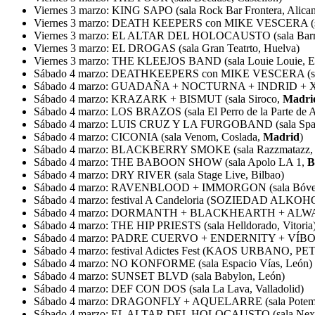
Viernes 3 marzo: KING SAPO (sala Rock Bar Frontera, Alican
Viernes 3 marzo: DEATH KEEPERS con MIKE VESCERA (sal
Viernes 3 marzo: EL ALTAR DEL HOLOCAUSTO (sala Barro
Viernes 3 marzo: EL DROGAS (sala Gran Teatrto, Huelva)
Viernes 3 marzo: THE KLEEJOS BAND (sala Louie Louie, Es
Sábado 4 marzo: DEATHKEEPERS con MIKE VESCERA (sal
Sábado 4 marzo: GUADAÑA + NOCTURNA + INDRID + XH
Sábado 4 marzo: KRAZARK + BISMUT (sala Siroco,
Madri
Sábado 4 marzo: LOS BRAZOS (sala El Perro de la Parte de A
Sábado 4 marzo: LUIS CRUZ Y LA FURGOBAND (sala Spac
Sábado 4 marzo: CICONIA (sala Venom, Coslada,
Madrid
)
Sábado 4 marzo: BLACKBERRY SMOKE (sala Razzmatazz
Sábado 4 marzo: THE BABOON SHOW (sala Apolo LA 1,
B
Sábado 4 marzo: DRY RIVER (sala Stage Live, Bilbao)
Sábado 4 marzo: RAVENBLOOD + IMMORGON (sala Bóve
Sábado 4 marzo: festival A Candeloria (SOZIEDAD ALKO
Sábado 4 marzo: DORMANTH + BLACKHEARTH + ALWAYS 
Sábado 4 marzo: THE HIP PRIESTS (sala Helldorado, Vitoria
Sábado 4 marzo: PADRE CUERVO + ENDERNITY + VÍBORA (
Sábado 4 marzo: festival Adictes Fest (KAOS URBANO, 
Sábado 4 marzo: NO KONFORME (sala Espacio Vías, León)
Sábado 4 marzo: SUNSET BLVD (sala Babylon, León)
Sábado 4 marzo: DEF CON DOS (sala La Lava, Valladolid)
Sábado 4 marzo: DRAGONFLY + AQUELARRE (sala Potemk
Sábado 4 marzo: EL ALTAR DEL HOLOCAUSTO (sala Next 