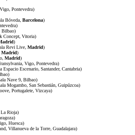
igo, Pontevedra)
la Bóveda,
Barcelona
)
ntevedra)
Bilbao)
oncept, Vitoria)
Madrid
)
la Revi Live,
Madrid
)
,
Madrid
)
o,
Madrid
)
sylvania, Vigo, Pontevedra)
pacio Escenario, Santander, Cantabria)
lbao)
a Nave 9, Bilbao)
 Mogambo, San Sebastián, Guipúzcoa)
, Portugalete, Vizcaya)
La Rioja)
ragoza)
go, Huesca)
 Villanueva de la Torre, Guadalajara)