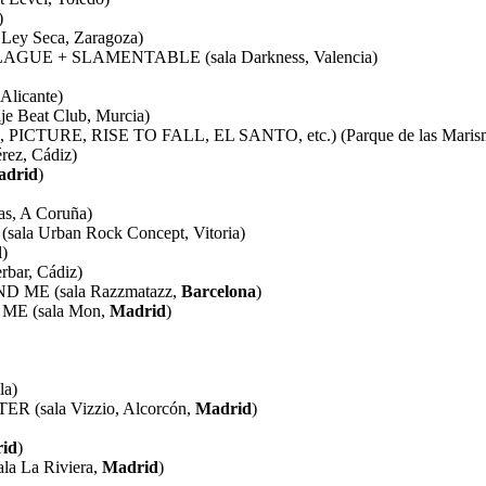
)
ey Seca, Zaragoza)
GUE + SLAMENTABLE (sala Darkness, Valencia)
Alicante)
Beat Club, Murcia)
PICTURE, RISE TO FALL, EL SANTO, etc.) (Parque de las Marismas
ez, Cádiz)
adrid
)
, A Coruña)
a Urban Rock Concept, Vitoria)
)
bar, Cádiz)
 ME (sala Razzmatazz,
Barcelona
)
ME (sala Mon,
Madrid
)
la)
 (sala Vizzio, Alcorcón,
Madrid
)
id
)
a La Riviera,
Madrid
)