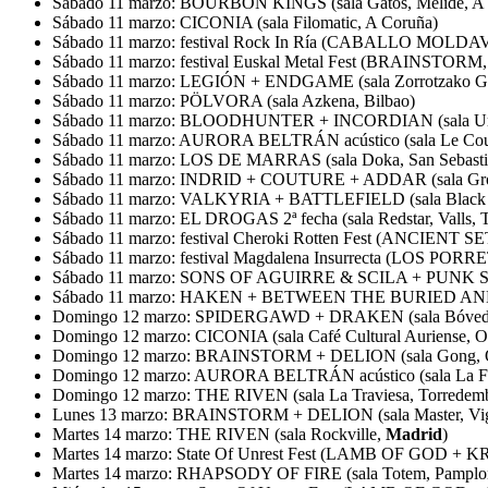
Sábado 11 marzo: BOURBON KINGS (sala Gatos, Melide, A
Sábado 11 marzo: CICONIA (sala Filomatic, A Coruña)
Sábado 11 marzo: festival Rock In Ría (CABALLO MOLDA
Sábado 11 marzo: festival Euskal Metal Fest (BRAINST
Sábado 11 marzo: LEGIÓN + ENDGAME (sala Zorrotzako Gaz
Sábado 11 marzo: PÖLVORA (sala Azkena, Bilbao)
Sábado 11 marzo: BLOODHUNTER + INCORDIAN (sala Urba
Sábado 11 marzo: AURORA BELTRÁN acústico (sala Le Coup
Sábado 11 marzo: LOS DE MARRAS (sala Doka, San Sebasti
Sábado 11 marzo: INDRID + COUTURE + ADDAR (sala Groov
Sábado 11 marzo: VALKYRIA + BATTLEFIELD (sala Black 
Sábado 11 marzo: EL DROGAS 2ª fecha (sala Redstar, Valls, 
Sábado 11 marzo: festival Cheroki Rotten Fest (ANCIE
Sábado 11 marzo: festival Magdalena Insurrecta (LOS PO
Sábado 11 marzo: SONS OF AGUIRRE & SCILA + PUNK SAIL
Sábado 11 marzo: HAKEN + BETWEEN THE BURIED AND ME
Domingo 12 marzo: SPIDERGAWD + DRAKEN (sala Bóve
Domingo 12 marzo: CICONIA (sala Café Cultural Auriense, O
Domingo 12 marzo: BRAINSTORM + DELION (sala Gong, Ov
Domingo 12 marzo: AURORA BELTRÁN acústico (sala La Fun
Domingo 12 marzo: THE RIVEN (sala La Traviesa, Torredemb
Lunes 13 marzo: BRAINSTORM + DELION (sala Master, Vig
Martes 14 marzo: THE RIVEN (sala Rockville,
Madrid
)
Martes 14 marzo: State Of Unrest Fest (LAMB OF GOD + K
Martes 14 marzo: RHAPSODY OF FIRE (sala Totem, Pamplon