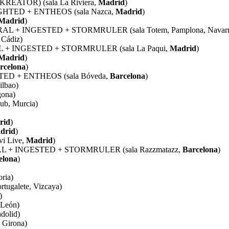
 KREATOR) (sala La Riviera,
Madrid
)
GHTED + ENTHEOS (sala Nazca,
Madrid
)
Madrid
)
L + INGESTED + STORMRULER (sala Totem, Pamplona, Navarr
 Cádiz)
 + INGESTED + STORMRULER (sala La Paqui,
Madrid
)
Madrid
)
rcelona
)
TED + ENTHEOS (sala Bóveda,
Barcelona
)
lbao)
ona)
ub, Murcia)
rid
)
drid
)
i Live,
Madrid
)
L + INGESTED + STORMRULER (sala Razzmatazz,
Barcelona
)
elona
)
ria)
ugalete, Vizcaya)
)
 León)
dolid)
 Girona)