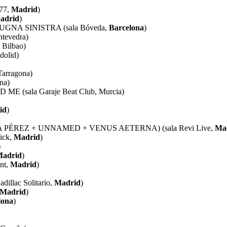
77,
Madrid
)
adrid
)
GNA SINISTRA (sala Bóveda,
Barcelona
)
ntevedra)
Bilbao)
dolid)
Tarragona)
na)
 (sala Garaje Beat Club, Murcia)
id
)
 RABIA PÉREZ + UNNAMED + VENUS AETERNA) (sala Revi Live,
Ma
ick,
Madrid
)
)
adrid
)
nt,
Madrid
)
llac Solitario,
Madrid
)
Madrid
)
lona
)