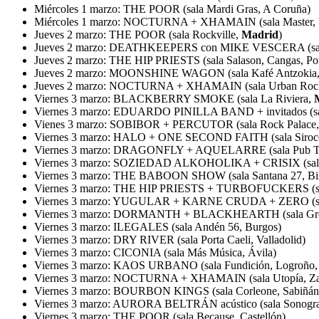
Miércoles 1 marzo: THE POOR (sala Mardi Gras, A Coruña)
Miércoles 1 marzo: NOCTURNA + XHAMAIN (sala Master, V
Jueves 2 marzo: THE POOR (sala Rockville,
Madrid
)
Jueves 2 marzo: DEATHKEEPERS con MIKE VESCERA (sa
Jueves 2 marzo: THE HIP PRIESTS (sala Salason, Cangas, Po
Jueves 2 marzo: MOONSHINE WAGON (sala Kafé Antzokia, 
Jueves 2 marzo: NOCTURNA + XHAMAIN (sala Urban Rock C
Viernes 3 marzo: BLACKBERRY SMOKE (sala La Riviera,
Viernes 3 marzo: EDUARDO PINILLA BAND + invitados (sa
Vienes 3 marzo: SOBIBOR + PERCUTOR (sala Rock Palace
Viernes 3 marzo: HALO + ONE SECOND FAITH (sala Siroc
Viernes 3 marzo: DRAGONFLY + AQUELARRE (sala Pub Tran
Viernes 3 marzo: SOZIEDAD ALKOHOLIKA + CRISIX (sala Es
Viernes 3 marzo: THE BABOON SHOW (sala Santana 27, Bi
Viernes 3 marzo: THE HIP PRIESTS + TURBOFUCKERS (sal
Viernes 3 marzo: YUGULAR + KARNE CRUDA + ZERO (sala
Viernes 3 marzo: DORMANTH + BLACKHEARTH (sala Groove
Viernes 3 marzo: ILEGALES (sala Andén 56, Burgos)
Viernes 3 marzo: DRY RIVER (sala Porta Caeli, Valladolid)
Viernes 3 marzo: CICONIA (sala Más Música, Ávila)
Viernes 3 marzo: KAOS URBANO (sala Fundición, Logroño, 
Viernes 3 marzo: NOCTURNA + XHAMAIN (sala Utopía, Za
Viernes 3 marzo: BOURBON KINGS (sala Corleone, Sabiñáni
Viernes 3 marzo: AURORA BELTRÁN acústico (sala Sonogrand,
Viernes 3 marzo: THE POOR (sala Because, Castellón)