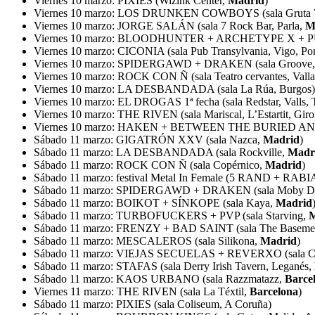
Viernes 10 marzo: PIXIES (Wizink Center,
Madrid
)
Viernes 10 marzo: LOS DRUNKEN COWBOYS (sala Gruta 
Viernes 10 marzo: JORGE SALÁN (sala 7 Rock Bar, Parla,
M
Viernes 10 marzo: BLOODHUNTER + ARCHETYPE X + PU
Viernes 10 marzo: CICONIA (sala Pub Transylvania, Vigo, Po
Viernes 10 marzo: SPIDERGAWD + DRAKEN (sala Groove, 
Viernes 10 marzo: ROCK CON Ñ (sala Teatro cervantes, Valla
Viernes 10 marzo: LA DESBANDADA (sala La Rúa, Burgos)
Viernes 10 marzo: EL DROGAS 1ª fecha (sala Redstar, Valls, 
Viernes 10 marzo: THE RIVEN (sala Mariscal, L’Estartit, Giro
Viernes 10 marzo: HAKEN + BETWEEN THE BURIED AND ME
Sábado 11 marzo: GIGATRÓN XXV (sala Nazca,
Madrid
)
Sábado 11 marzo: LA DESBANDADA (sala Rockville,
Madr
Sábado 11 marzo: ROCK CON Ñ (sala Copérnico,
Madrid
)
Sábado 11 marzo: festival Metal In Female (5 RAND +
Sábado 11 marzo: SPIDERGAWD + DRAKEN (sala Moby D
Sábado 11 marzo: BOIKOT + SÍNKOPE (sala Kaya,
Madrid
Sábado 11 marzo: TURBOFUCKERS + PVP (sala Starving,
M
Sábado 11 marzo: FRENZY + BAD SAINT (sala The Baseme
Sábado 11 marzo: MESCALEROS (sala Silikona,
Madrid
)
Sábado 11 marzo: VIEJAS SECUELAS + REVERXO (sala Cadi
Sábado 11 marzo: STAFAS (sala Derry Irish Tavern, Leganés,
Sábado 11 marzo: KAOS URBANO (sala Razzmatazz,
Barce
Viernes 11 marzo: THE RIVEN (sala La Téxtil,
Barcelona
)
Sábado 11 marzo: PIXIES (sala Coliseum, A Coruña)