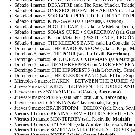
Sábado 4 marzo: DESASTRE (sala The Rose, Yuncler, Toledo
Sábado 4 marzo: ONE SECOND FAITH + ARIDAY (sala La L
Sábado 4 marzo: SOBIBOR + PERCUTOR + INFECTED PLA
Sábado 4 marzo: KING SAPO (sala Because, Castellón)
Sábado 4 marzo: NIGHT HEARTH (sala La Mistelera, Denia, 
Sábado 4 marzo: SOMAS CURE + SCARECROW (sala Garaje 
Sábado 4 marzo: Palacio Metal Fest (PESTILENCE, LEGIÓN, 
Sábado 4 marzo: THE KLEEJOS BAND (sala La Comedia, Jér
Domingo 5 marzo: THE BABOON SHOW (sala La Paqui,
M
Domingo 5 marzo: THE POOR (sala La Téxtil,
Barcelona
)
Domingo 5 marzo: NOCTURNA + XHAMAIN (sala Mardigras
Domingo 5 marzo: DEATHKEEPERS con MIKE VESCERA (sal
Domingo 5 marzo: THE HIP PRIESTS (sala Lebowsky, Teruel
Domingo 5 marzo: THE KLEEJOS BAND (sala El Tinte Super
Miércoles 8 marzo: HAKEN + BETWEEN THE BURIED AND
Jueves 9 marzo: HAKEN + BETWEEN THE BURIED AND 
Jueves 9 marzo: SYLVAINE (sala Bóveda,
Barcelona
)
Jueves 9 marzo: PIXIES (sala Sant Jordi Club,
Barcelona
)
Jueves 9 marzo: CICONIA (sala Clavicembalo, Lugo)
Jueves 9 marzo: BRAINSTORM + DELION (sala Even, Sevil
Viernes 10 marzo: BRAINSTORM + DELION + EVIL HUNTER
Viernes 10 marzo: MONTERREY (sala Rockville,
Madrid
)
Viernes 10 marzo: SYLVAINE (sala Wurlitzer Ballroom,
Madr
Viernes 10 marzo: SOZIEDAD ALKOHOLIKA + CRISIX (sal