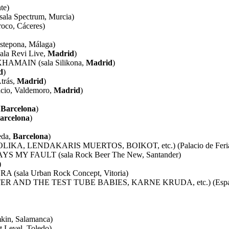
te)
a Spectrum, Murcia)
co, Cáceres)
tepona, Málaga)
a Revi Live,
Madrid
)
AMAIN (sala Silikona,
Madrid
)
d
)
trás,
Madrid
)
io, Valdemoro,
Madrid
)
,
Barcelona
)
arcelona
)
da,
Barcelona
)
HOLIKA, LENDAKARIS MUERTOS, BOIKOT, etc.) (Palacio de Ferias
MY FAULT (sala Rock Beer The New, Santander)
)
sala Urban Rock Concept, Vitoria)
PETER AND THE TEST TUBE BABIES, KARNE KRUDA, etc.) (Espai Me
in, Salamanca)
Level, Toledo)