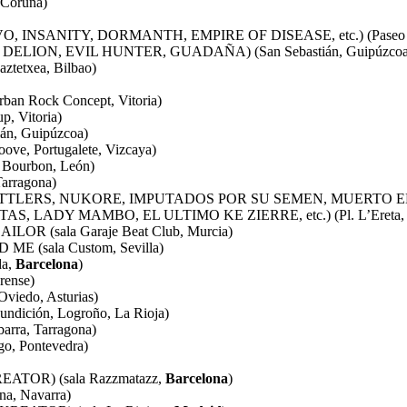
 Coruña)
VO, INSANITY, DORMANTH, EMPIRE OF DISEASE, etc.) (Paseo Mal
ORM, DELION, EVIL HUNTER, GUADAÑA) (San Sebastián, Guipúzcoa
tetxea, Bilbao)
n Rock Concept, Vitoria)
, Vitoria)
án, Guipúzcoa)
e, Portugalete, Vizcaya)
Bourbon, León)
Tarragona)
NT SETTLERS, NUKORE, IMPUTADOS POR SU SEMEN, MUERTO EN VDA,
RRETAS, LADY MAMBO, EL ULTIMO KE ZIERRE, etc.) (Pl. L’Ereta, C
OR (sala Garaje Beat Club, Murcia)
 (sala Custom, Sevilla)
da,
Barcelona
)
rense)
iedo, Asturias)
dición, Logroño, La Rioja)
arra, Tarragona)
o, Pontevedra)
REATOR) (sala Razzmatazz,
Barcelona
)
a, Navarra)