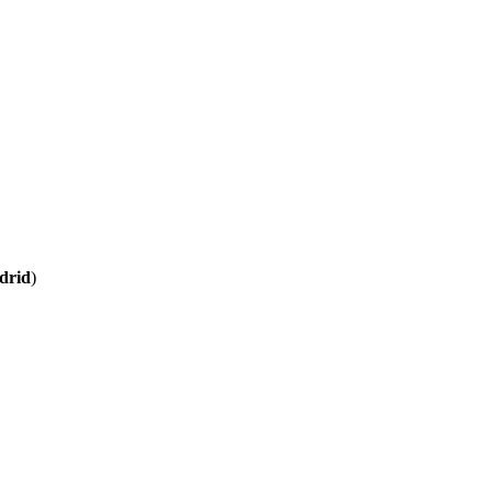
drid
)