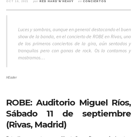
OCT 16, 2021
por
RED HARD´N´HEAVY
en
CONCIERTOS
Luces y sombras, aunque en general destacando el buen
show de la banda, en el concierto de ROBE en Rivas, uno
de los primeros conciertos de la gira, aún sentados y
tranquilos pero con ganas de rock. Os lo contamos y
mostramos…
HEader
ROBE: Auditorio Miguel Ríos,
Sábado 11 de septiembre
(Rivas, Madrid)