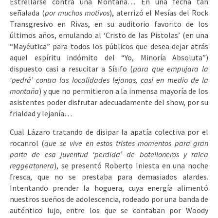
Estrellarse contra una Montaña… En una fecha tan
señalada (
por muchos motivos
), aterrizó el Mesías del Rock
Transgresivo en Rivas, en su auditorio favorito de los
últimos años, emulando al ‘Cristo de las Pistolas’ (en una
“Mayéutica” para todos los públicos que desea dejar atrás
aquel espíritu indómito del “Yo, Minoría Absoluta”)
dispuesto casi a resucitar a Sísifo (
para que empujara la
‘pedrá’ contra las localidades lejanas, casi en medio de la
montaña
) y que no permitieron a la inmensa mayoría de los
asistentes poder disfrutar adecuadamente del show, por su
frialdad y lejanía…
Cual Lázaro tratando de disipar la apatía colectiva por el
rocanrol (
que se vive en estos tristes momentos para gran
parte de esa juventud ‘perdida’ de botelloneros y ralea
reggeatonera
), se presentó Roberto Iniesta en una noche
fresca, que no se prestaba para demasiados alardes.
Intentando prender la hoguera, cuya energía alimentó
nuestros sueños de adolescencia, rodeado por una banda de
auténtico lujo, entre los que se contaban por Woody