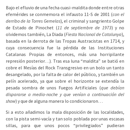
Bajo el efluvio de una fecha cuasi-maldita donde entre otras
efemérides se conmemora el infausto 11-S de 2001 (
con el
derribo de la Torres Gemelas
), el criminal y sangriento Golpe
de Estado de Pinochet (
11 de septiembre de 1973
) y no
olvidemos también, La Diada (
Fiesta Nacional de Catalunya
),
basada en la derrota de las Tropas Austracistas en 1714, y
cuya consecuencia fue la pérdida de las Instituciones
Catalanas Propias de entonces, más una horripilante
represión posterior…). Tras esa luna “maldita” se batió en
cobre el Mesías del Rock Transgresivo en un bolo un tanto
desangelado, por la falta de calor del público, y también un
pelín acelerado, ya que sobre el horizonte se extendía la
pesada sombra de unos Fuegos Artificiales (
que debían
dispararse a media-noche y que venían a continuación del
show
) y que de alguna manera lo condicionaron…
Si a esto añadimos la mala disposición de las localidades,
con la pista semi-vacía y tan solo poblada por unas escasas
sillas, para que unos pocos “privilegiados” pudieran