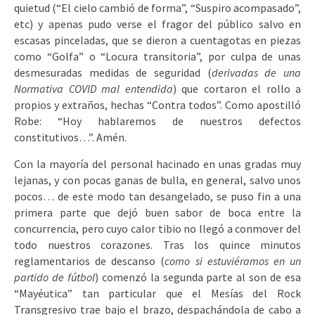
quietud (“El cielo cambió de forma”, “Suspiro acompasado”,
etc) y apenas pudo verse el fragor del público salvo en
escasas pinceladas, que se dieron a cuentagotas en piezas
como “Golfa” o “Locura transitoria”, por culpa de unas
desmesuradas medidas de seguridad (
derivadas de una
Normativa COVID mal entendida
) que cortaron el rollo a
propios y extraños, hechas “Contra todos”. Como apostilló
Robe: “Hoy hablaremos de nuestros defectos
constitutivos…”. Amén.
Con la mayoría del personal hacinado en unas gradas muy
lejanas, y con pocas ganas de bulla, en general, salvo unos
pocos… de este modo tan desangelado, se puso fin a una
primera parte que dejó buen sabor de boca entre la
concurrencia, pero cuyo calor tibio no llegó a conmover del
todo nuestros corazones. Tras los quince minutos
reglamentarios de descanso (
como si estuviéramos en un
partido de fútbol
) comenzó la segunda parte al son de esa
“Mayéutica” tan particular que el Mesías del Rock
Transgresivo trae bajo el brazo, despachándola de cabo a