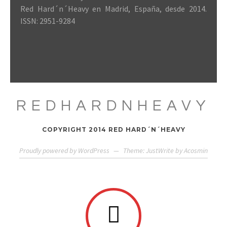
Red Hard´n´Heavy en Madrid, España, desde 2014.
ISSN: 2951-9284
REDHARDNHEAVY
COPYRIGHT 2014 RED HARD´N´HEAVY
Proudly powered by WordPress
—
Theme: JustWrite by
Acosmin