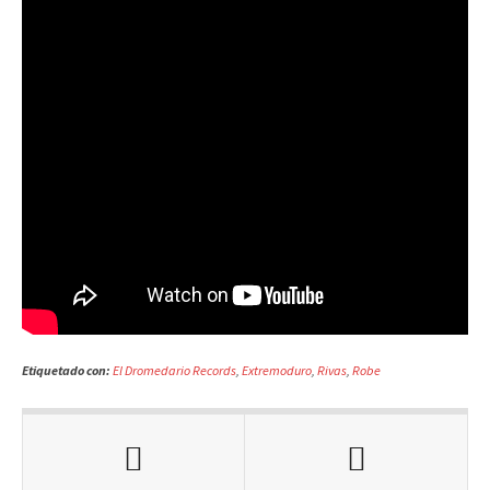
Etiquetado con:
El Dromedario Records
,
Extremoduro
,
Rivas
,
Robe