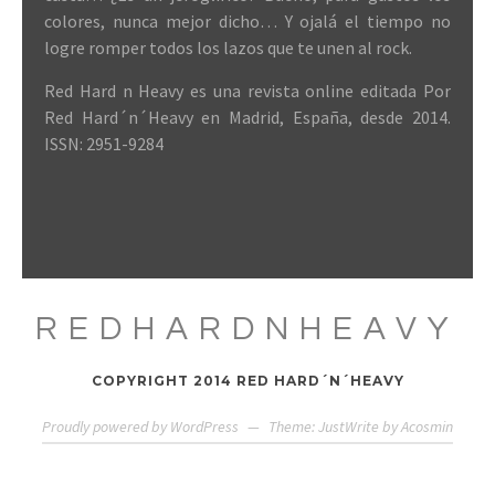
colores, nunca mejor dicho… Y ojalá el tiempo no
logre romper todos los lazos que te unen al rock.
Red Hard n Heavy es una revista online editada Por
Red Hard´n´Heavy en Madrid, España, desde 2014.
ISSN: 2951-9284
REDHARDNHEAVY
COPYRIGHT 2014 RED HARD´N´HEAVY
Proudly powered by WordPress
—
Theme: JustWrite by
Acosmin