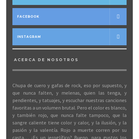
FACEBOOK
INSTAGRAM
ACERCA DE NOSOTROS
Chupa de cuero y gafas de rock, eso por supuesto, y
que nunca falten, y melenas, quien las tenga, y
pendientes, y tatuajes, y escuchar nuestras canciones
favoritas a un volumen brutal. Pero el color es blanco,
y también rojo, que nunca falte tampoco, que la
sangre caliente tiene color y calor, y la ilusión, y la
pasión y la valentía. Rojo a muerte corren por su
casta… ¿Es un jeroglífico? Bueno, para gustos los