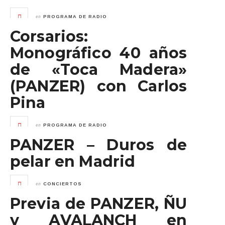
en
PROGRAMA DE RADIO
Corsarios:
Monográfico 40 años
de «Toca Madera»
(PANZER) con Carlos
Pina
en
PROGRAMA DE RADIO
PANZER – Duros de
pelar en Madrid
en
CONCIERTOS
Previa de PANZER, ÑU
y AVALANCH en