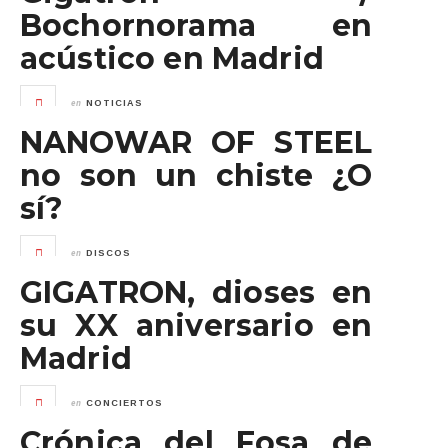
Bochornorama en
acústico en Madrid
en
NOTICIAS
NANOWAR OF STEEL
no son un chiste ¿O
sí?
en
DISCOS
GIGATRON, dioses en
su XX aniversario en
Madrid
en
CONCIERTOS
Crónica del Fosa de