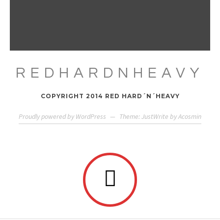
REDHARDNHEAVY
COPYRIGHT 2014 RED HARD´N´HEAVY
Proudly powered by WordPress
—
Theme: JustWrite by
Acosmin