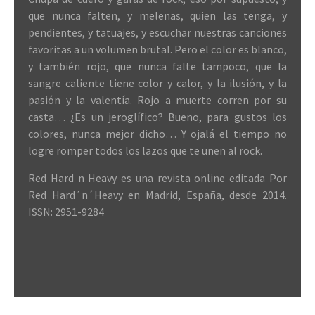
que nunca falten, y melenas, quien las tenga, y
pendientes, y tatuajes, y escuchar nuestras canciones
favoritas a un volumen brutal. Pero el color es blanco,
y también rojo, que nunca falte tampoco, que la
sangre caliente tiene color y calor, y la ilusión, y la
pasión y la valentía. Rojo a muerte corren por su
casta… ¿Es un jeroglífico? Bueno, para gustos los
colores, nunca mejor dicho… Y ojalá el tiempo no
logre romper todos los lazos que te unen al rock.
Red Hard n Heavy es una revista online editada Por
Red Hard´n´Heavy en Madrid, España, desde 2014.
ISSN: 2951-9284