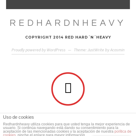
REDHARDNHEAVY
COPYRIGHT 2014 RED HARD´N´HEAVY
Proudly powered by WordPress
—
Theme: JustWrite by
Acosmin
Uso de cookies
Redhardnheavy utiliza cookies para que usted tenga la mejor experiencia de
usuario. Si continúa navegando está dando su consentimiento para la
aceptación de las mencionadas cookies y la aceptación de nuestra
política de
cookies
, pinche el enlace para mayor información.