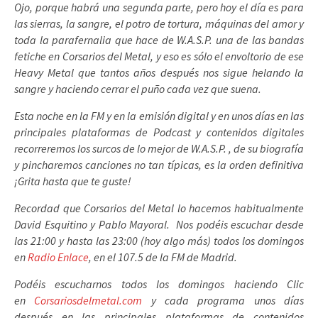
Ojo, porque habrá una segunda parte, pero hoy el día es para
las sierras, la sangre, el potro de tortura, máquinas del amor y
toda la parafernalia que hace de W.A.S.P. una de las bandas
fetiche en Corsarios del Metal, y eso es sólo el envoltorio de ese
Heavy Metal que tantos años después nos sigue helando la
sangre y haciendo cerrar el puño cada vez que suena.
Esta noche en la FM y en la emisión digital y en unos días en las
principales plataformas de Podcast y contenidos digitales
recorreremos los surcos de lo mejor de W.A.S.P. , de su biografía
y pincharemos canciones no tan típicas, es la orden definitiva
¡Grita hasta que te guste!
Recordad que Corsarios del Metal lo hacemos habitualmente
David Esquitino y Pablo Mayoral. Nos podéis escuchar desde
las 21:00 y hasta las 23:00 (hoy algo más) todos los domingos
en
Radio Enlace
, en el 107.5 de la FM de Madrid.
Podéis escucharnos todos los domingos haciendo Clic
en
Corsariosdelmetal.com
y cada programa unos días
después en las principales plataformas de contenidos