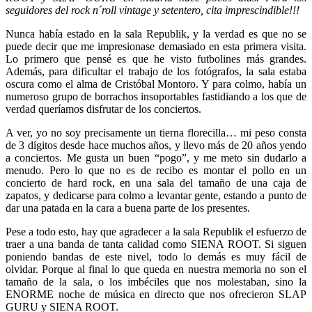
seguidores del rock n´roll vintage y setentero, cita imprescindible!!!
Nunca había estado en la sala Republik, y la verdad es que no se
puede decir que me impresionase demasiado en esta primera visita.
Lo primero que pensé es que he visto futbolines más grandes.
Además, para dificultar el trabajo de los fotógrafos, la sala estaba
oscura como el alma de Cristóbal Montoro. Y para colmo, había un
numeroso grupo de borrachos insoportables fastidiando a los que de
verdad queríamos disfrutar de los conciertos.
A ver, yo no soy precisamente un tierna florecilla… mi peso consta
de 3 dígitos desde hace muchos años, y llevo más de 20 años yendo
a conciertos. Me gusta un buen “pogo”, y me meto sin dudarlo a
menudo. Pero lo que no es de recibo es montar el pollo en un
concierto de hard rock, en una sala del tamaño de una caja de
zapatos, y dedicarse para colmo a levantar gente, estando a punto de
dar una patada en la cara a buena parte de los presentes.
Pese a todo esto, hay que agradecer a la sala Republik el esfuerzo de
traer a una banda de tanta calidad como SIENA ROOT. Si siguen
poniendo bandas de este nivel, todo lo demás es muy fácil de
olvidar. Porque al final lo que queda en nuestra memoria no son el
tamaño de la sala, o los imbéciles que nos molestaban, sino la
ENORME noche de música en directo que nos ofrecieron SLAP
GURU y SIENA ROOT.