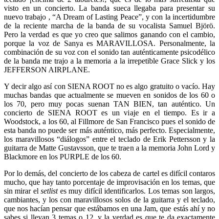
visto en un concierto. La banda sueca llegaba para presentar su
nuevo trabajo , “A Dream of Lasting Peace”, y con la incertidumbre
de la reciente marcha de la banda de su vocalista Samuel Björö.
Pero la verdad es que yo creo que salimos ganando con el cambio,
porque la voz de Sanya es MARAVILLOSA. Personalmente, la
combinación de su voz con el sonido tan auténticamente psicodélico
de la banda me trajo a la memoria a la irrepetible Grace Slick y los
JEFFERSON AIRPLANE.
Y decir algo así con SIENA ROOT no es algo gratuito o vacío. Hay
muchas bandas que actualmente se mueven en sonidos de los 60 o
los 70, pero muy pocas suenan TAN BIEN, tan auténtico. Un
concierto de SIENA ROOT es un viaje en el tiempo. Es ir a
Woodstock, a los 60, al Fillmore de San Francisco pues el sonido de
esta banda no puede ser más auténtico, más perfecto. Especialmente,
los maravillosos “diálogos” entre el teclado de Erik Pettersson y la
guitarra de Matte Gustavsson, que te traen a la memoria John Lord y
Blackmore en los PURPLE de los 60.
Por lo demás, del concierto de los cabeza de cartel es difícil contaros
mucho, que hay tanto porcentaje de improvisación en los temas, que
sin mirar el
setlist
es muy difícil identificarlos. Los temas son largos,
cambiantes, y los con maravillosos solos de la guitarra y el teclado,
que nos hacían pensar que estábamos en una Jam, que estás ahí y no
sabes si llevan 3 temas o 12, y la verdad es que te da exactamente