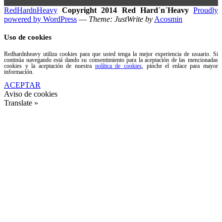
RedHardnHeavy
Copyright 2014 Red Hard´n´Heavy
Proudly
powered by WordPress
—
Theme: JustWrite by
Acosmin
Uso de cookies
Redhardnheavy utiliza cookies para que usted tenga la mejor experiencia de usuario. Si
continúa navegando está dando su consentimiento para la aceptación de las mencionadas
cookies y la aceptación de nuestra
política de cookies
, pinche el enlace para mayor
información.
ACEPTAR
Aviso de cookies
Translate »