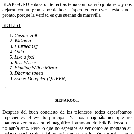
SLAP GURU enlazaron tema tras tema con poderío guitarrero y nos
dejaron con un gran sabor de boca. Espero volver a ver a esta banda
pronto, porque la verdad es que suenan de maravilla.
SETLIST
Cosmic Hill
Wakanta
I Turned Off
Ollin
Like a fool
Best Wishes
Fighting With a Mirror
Dharma streets
Son & Daughter (QUEEN)
‘
‘
SIENA ROOT:
Después del buen concierto de los teloneros, todos esperábamos
impacientes el evento principal. Ya nos imaginábamos que no
íbamos a ver en acción el magnífico Hammond de Erik Pettersson…
no había sitio. Pero lo que no esperaba es ver como se montaba su
teclado ¡encima de 2 taburetes!, que es de lo más surrealista que