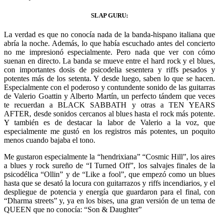
SLAP GURU:
La verdad es que no conocía nada de la banda-hispano italiana que
abría la noche. Además, lo que había escuchado antes del concierto
no me impresionó especialmente. Pero nada que ver con cómo
suenan en directo. La banda se mueve entre el hard rock y el blues,
con importantes dosis de psicodelia sesentera y riffs pesados y
potentes más de los setenta. Y desde luego, saben lo que se hacen.
Especialmente con el poderoso y contundente sonido de las guitarras
de Valerio Goattin y Alberto Martín, un perfecto tándem que veces
te recuerdan a BLACK SABBATH y otras a TEN YEARS
AFTER, desde sonidos cercanos al blues hasta el rock más potente.
Y también es de destacar la labor de Valerio a la voz, que
especialmente me gustó en los registros más potentes, un poquito
menos cuando bajaba el tono.
Me gustaron especialmente la “hendrixiana” “Cosmic Hill”, los aires
a blues y rock sureño de “I Turned Off”, los salvajes finales de la
psicodélica “Ollin” y de “Like a fool”, que empezó como un blues
hasta que se desató la locura con guitarrazos y riffs incendiarios, y el
despliegue de potencia y energía que guardaron para el final, con
“Dharma streets” y, ya en los bises, una gran versión de un tema de
QUEEN que no conocía: “Son & Daughter”