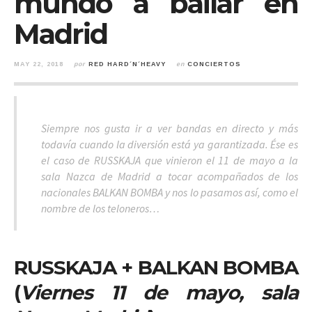
mundo a bailar en
Madrid
MAY 22, 2018
por
RED HARD´N´HEAVY
en
CONCIERTOS
Siempre nos gusta ir a ver bandas en directo y más
todavía cuando la diversión está ya garantizada. Ése es
el caso de RUSSKAJA que vinieron el 11 de mayo a la
sala Nazca de Madrid a tocar acompañados de los
nacionales BALKAN BOMBA y nos lo pasamos así, como el
nombre de los teloneros…
RUSSKAJA + BALKAN BOMBA
(
Viernes 11 de mayo, sala