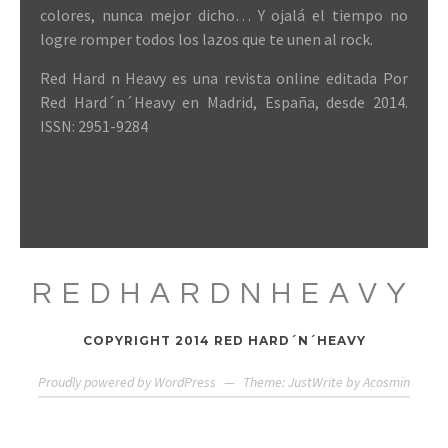
colores, nunca mejor dicho… Y ojalá el tiempo no
logre romper todos los lazos que te unen al rock.
Red Hard n Heavy es una revista online editada Por
Red Hard´n´Heavy en Madrid, España, desde 2014.
ISSN: 2951-9284
REDHARDNHEAVY
COPYRIGHT 2014 RED HARD´N´HEAVY
Proudly powered by WordPress
—
Theme: JustWrite by
Acosmin