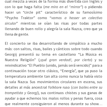
cual mezcla a veces de la forma más divertida con Inglés y
con lo que haga falta (
me miro en el “mirror”
) o pidiendo
hacer un “circle pit” característico de su famosísimo
“Psycho Traktor” como “
vamos a hasser un colectivo
sircular
” mientras se oían las risas por todas partes
llenando de buen rollo y alegría la sala Nazca, creo que ya
llena de gente.
El concierto se iba desarrollando de simpático a mucho
más: con saltos, risas, bailes y cánticos sobre todo cuando
Georgij presentó su tema en castellano “La Müsica es
Nuestra Religión” (
¡qué gran verdad!, por cierto
) y su
reivindicativo “El Pueblo (unido, jamás será vencido)” para a
continuación tocar otro clásico, “Energía”, que ya puso la
temperatura ambiente tan alta como nunca la había visto
la sala Nazca. Sus movimientos circulares en escena, sus
detalles al más ancestral folklore ruso (
con bailes entre su
trompetista y Georgj
), sus continuos chistes y sus ganas de
ayudar a que echemos los malos rollos y penas fuera, cosa
que realmente consiguieron al menos durante su show…