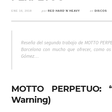
ENE 16, 2018
por
RED HARD´N´HEAVY
en
DISCOS
Reseña del segundo trabajo de MOTTO PERPETU
Barcelona con mucho que ofrecer, como os 
Gómez…
MOTTO PERPETUO: “Ci
Warning)