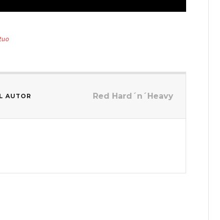
tuo
Red Hard´n´Heavy
L AUTOR