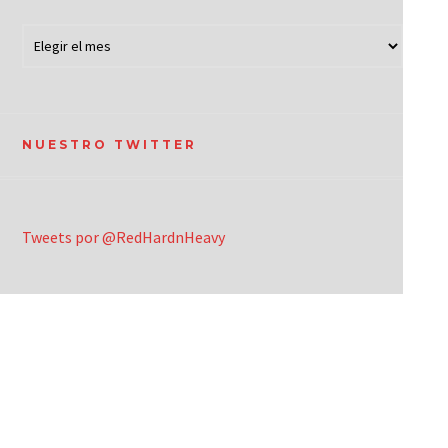
NUESTRO TWITTER
Tweets por @RedHardnHeavy