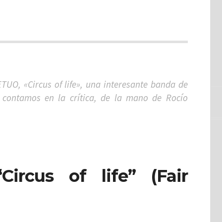
O, «Circus of life», una interesante banda de
contamos en la crítica, de la mano de Rocío
rcus of life” (Fair