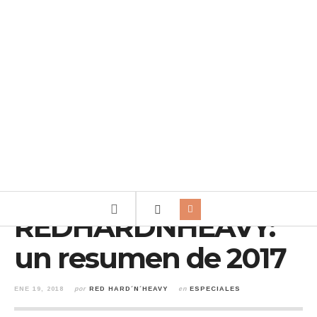
REDHARDNHEAVY:
un resumen de 2017
ENE 19, 2018
por
RED HARD´N´HEAVY
en
ESPECIALES