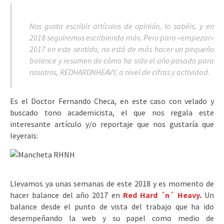
Nos gusta escribir artículos de opinión, lo sabéis, y en
2018 seguiremos escribiendo más. Pero para «empezar»
2017 en este sentido, no está de más hacer un pequeño
balance y resumen de cómo ha sido el año pasado para
nosotros, REDHARDNHEAVY, a nivel de cifras y actividad.
Es el Doctor Fernando Checa, en este caso con velado y
buscado tono academicista, el que nos regala este
interesante artículo y/o reportaje que nos gustaría que
leyerais:
Llevamos ya unas semanas de este 2018 y es momento de
hacer balance del año 2017 en
Red Hard ´n´ Heavy
.
Un
balance desde el punto de vista del trabajo que ha ido
desempeñando la web y su papel como medio de