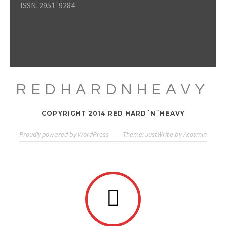
ISSN: 2951-9284
REDHARDNHEAVY
COPYRIGHT 2014 RED HARD´N´HEAVY
Proudly powered by WordPress
—
Theme: JustWrite by
Acosmin