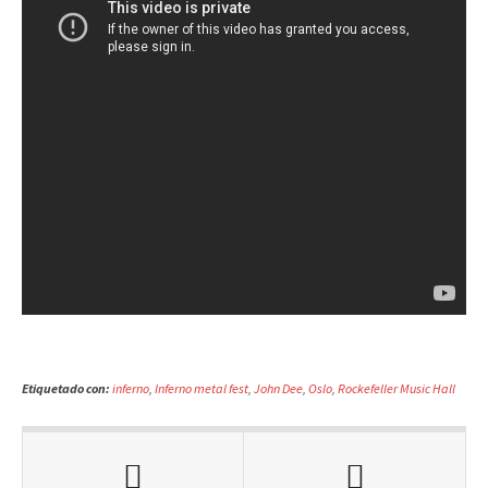
Etiquetado con:
inferno
,
Inferno metal fest
,
John Dee
,
Oslo
,
Rockefeller Music Hall