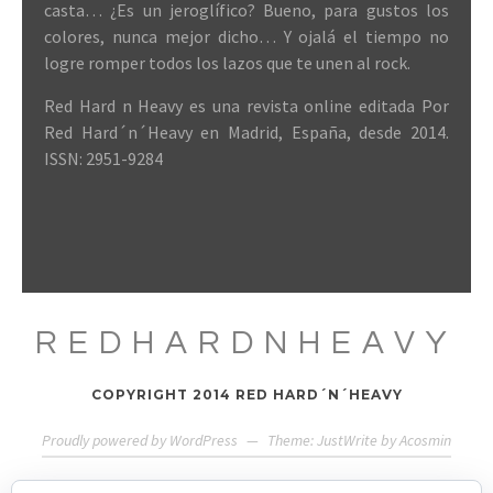
casta… ¿Es un jeroglífico? Bueno, para gustos los
colores, nunca mejor dicho… Y ojalá el tiempo no
logre romper todos los lazos que te unen al rock.
Red Hard n Heavy es una revista online editada Por
Red Hard´n´Heavy en Madrid, España, desde 2014.
ISSN: 2951-9284
REDHARDNHEAVY
COPYRIGHT 2014 RED HARD´N´HEAVY
Proudly powered by WordPress
—
Theme: JustWrite by
Acosmin