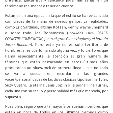
británica, guitarrista y cantante para más señas, en un
fenómeno realmente a tener en cuenta.
Estamos en una época en la que el estilo se ha revitalizado
con creces de la mano de nuevos genios, ya realidades,
como Eric Sardinas, Ritchie Kotzen, Kenny Wayne Shepherd
o sobre todo Joe Bonamassa (
incluidos «sus» BLACK
COUNTRY COMMUNION, junto al gran Glenn Hughes y el batería
Jason Bonham
). Pero esto ya no es sólo territorio de
hombres, si es que lo ha sido alguna vez, y lo cierto es que
llama especialmente la atención el gran número de
féminas que están destacando en estos últimos años
practicando un blues/rock de primera línea… que no todo
se va a quedar en recordar a las grandes
voces/personalidades de las divas clásicas tipo Bonnie Tyler,
Suzy Quatro, la eterna Janis Joplin o la leona Tina Turner,
cada una con su estilo y personalidad más que marcada, por
supuesto.
Pues bien, seguro que a la mayoría os suenan nombres que
están en boca de todos en los últimos tiempos como