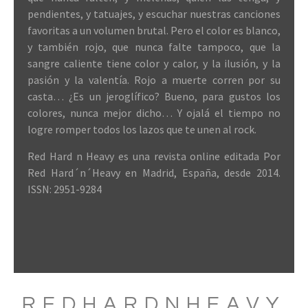
pendientes, y tatuajes, y escuchar nuestras canciones
favoritas a un volumen brutal. Pero el color es blanco,
y también rojo, que nunca falte tampoco, que la
sangre caliente tiene color y calor, y la ilusión, y la
pasión y la valentía. Rojo a muerte corren por su
casta… ¿Es un jeroglífico? Bueno, para gustos los
colores, nunca mejor dicho… Y ojalá el tiempo no
logre romper todos los lazos que te unen al rock.
Red Hard n Heavy es una revista online editada Por
Red Hard´n´Heavy en Madrid, España, desde 2014.
ISSN: 2951-9284
REDHARDNHEAVY