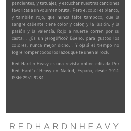
pendientes, y tatuajes, y escuchar nuestras canciones
favoritas a un volumen brutal. Pero el color es blanco,
y también rojo, que nunca falte tampoco, que la
sangre caliente tiene color y calor, y la ilusión, y la
pasión y la valentía. Rojo a muerte corren por su
casta… ¿Es un jeroglífico? Bueno, para gustos los
colores, nunca mejor dicho… Y ojalá el tiempo no
logre romper todos los lazos que te unen al rock.
Red Hard n Heavy es una revista online editada Por
Red Hard´n´Heavy en Madrid, España, desde 2014.
ISSN: 2951-9284
REDHARDNHEAVY