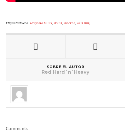
Etiquetado con:
Magenta Musik
,
W:O:A
,
Wacken
,
WOA BBQ
SOBRE EL AUTOR
Red Hard´n´Heavy
Comments