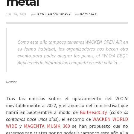
metal
JUL 30, 2021
por
RED HARD´N´HEAVY
en
NOTICIAS
Como este año tampoco tenemos WACKEN OPEN AIR en
su forma habitual, los organizadores nos hacen otro
evento para poder alegrar las penas; el “W:O:A BBQ”.
Aquí tenéis la información completa en esta noticia…
Header
Tras las noticias sobre el aplazamiento del W:O:A:
inevitablemente a 2022, y el anuncio del minifestival que
habrá en Septiembre a modo de
BullHeadCity
(
como os
contamos hace unos días
), el entorno de
WACKEN WORLD
WIDE
y
MAGENTA MUSIK 360
se han propuesto que no
estemos tan tristes por no poder ir tampoco esta año a La