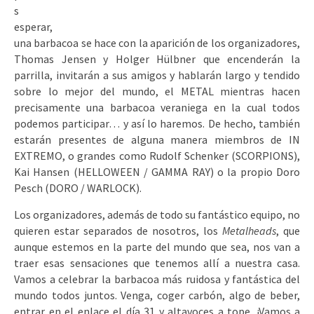
s
esperar,
una barbacoa se hace con la aparición de los organizadores,
Thomas Jensen y Holger Hülbner que encenderán la
parrilla, invitarán a sus amigos y hablarán largo y tendido
sobre lo mejor del mundo, el METAL mientras hacen
precisamente una barbacoa veraniega en la cual todos
podemos participar… y así lo haremos. De hecho, también
estarán presentes de alguna manera miembros de IN
EXTREMO, o grandes como Rudolf Schenker (SCORPIONS),
Kai Hansen (HELLOWEEN / GAMMA RAY) o la propio Doro
Pesch (DORO / WARLOCK).
Los organizadores, además de todo su fantástico equipo, no
quieren estar separados de nosotros, los
Metalheads
, que
aunque estemos en la parte del mundo que sea, nos van a
traer esas sensaciones que tenemos allí a nuestra casa.
Vamos a celebrar la barbacoa más ruidosa y fantástica del
mundo todos juntos. Venga, coger carbón, algo de beber,
entrar en el enlace el día 31 y altavoces a tope. ¡Vamos a