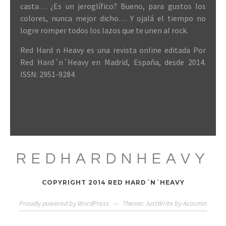
casta… ¿Es un jeroglífico? Bueno, para gustos los
colores, nunca mejor dicho… Y ojalá el tiempo no
logre romper todos los lazos que te unen al rock.
Red Hard n Heavy es una revista online editada Por
Red Hard´n´Heavy en Madrid, España, desde 2014.
ISSN: 2951-9284
REDHARDNHEAVY
COPYRIGHT 2014 RED HARD´N´HEAVY
Proudly powered by WordPress
—
Theme: JustWrite by
Acosmin