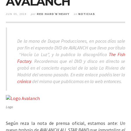
AVALANCH
JUN 05, 2018
por
RED HARD´N´HEAVY
en
NOTICIAS
De la mano de Duque Producciones, en pocos días sale
por fin el esperado DVD de AVALANCH que lleva por título
“Hacía La Luz”, y lo publica la discográfica
The Fish
Factory
. Recordemos que el DVD y disco en directo se
grabó en el concierto especial de la sala La Riviera de
Madrid del verano pasado. En este enlace podéis leer la
crónica
del mismo que publicamos en la web entonces.
Logo
Según reza la nota de prensa oficial, estamos ante:
Un
nuevo trabajo de AVALANCH ALL STAR BAND que inmortaliza el