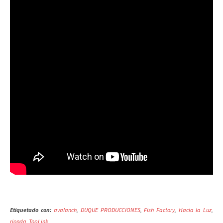
Etiquetado con:
avalanch
,
DUQUE PRODUCCIONES
,
Fish Factory
,
Hacia la Luz
,
rionda
,
TopLink