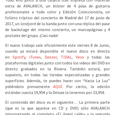
Todo ello junto a una tarjeta USB impresa con material
extra de AVALANCH, un blíster de 4 púas de guitarra
profesionales a todo color y Edición Coleccionista, un
folleto tríptico del concierto de Madrid del 17 de junio de
2017, un
landyard
de la banda junto con una réplica del pase
de backstage del mismo concierto, un marcapáginas y 4
postales del grupo. ¡Casi nada!
El nuevo trabajo sale oficialmente este viernes 8 de Junio,
cuando ya estará disponible el nuevo disco en directo
en
Spotify
,
iTunes
,
Deezer
,
TIDAL
,
Vevo
y todas las
plataformas digitales junto con todos los videos del DVD en
directo grabados en la Riviera. También estará, por
supuesto, en todas las tiendas especializadas y grandes
superficies. Además, te puedes hacer con “Hacia La Luz”
pidiéndolo previamente
AQUÍ
. Por cierto, la edición
estándar cuesta 19,95€ y la Deluxe la tenemos por 33,95€.
El contenido del disco es el siguiente… La primera parte
(que es la que aparece en CD y DVD) sólo AVALANCH
interpretando al completo «El ángel caído» y la segunda