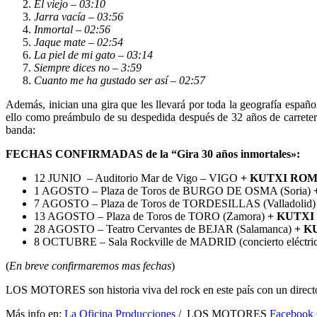
El viejo – 03:10
Jarra vacía – 03:56
Inmortal – 02:56
Jaque mate – 02:54
La piel de mi gato – 03:14
Siempre dices no – 3:59
Cuanto me ha gustado ser así – 02:57
Además, inician una gira que les llevará por toda la geografía españ
ello como preámbulo de su despedida después de 32 años de carretera
banda:
FECHAS CONFIRMADAS de la “Gira 30 años inmortales»:
12 JUNIO – Auditorio Mar de Vigo – VIGO
+ KUTXI ROME
1 AGOSTO – Plaza de Toros de BURGO DE OSMA (Soria)
7 AGOSTO – Plaza de Toros de TORDESILLAS (Valladolid
13 AGOSTO – Plaza de Toros de TORO (Zamora)
+ KUTXI 
28 AGOSTO – Teatro Cervantes de BEJAR (Salamanca)
+ K
8 OCTUBRE – Sala Rockville de MADRID (concierto eléctri
(
En breve confirmaremos mas fechas
)
LOS MOTORES son historia viva del rock en este país con un directo
Más info en:
La Oficina Producciones
/ LOS MOTORES
Facebook 