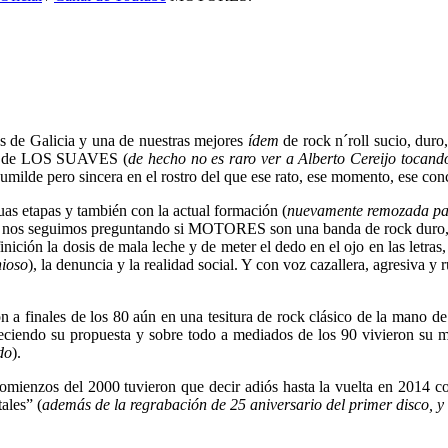
de Galicia y una de nuestras mejores
ídem
de rock n´roll sucio, du
s de LOS SUAVES (
de hecho no es raro ver a Alberto Cereijo tocando
humilde pero sincera en el rostro del que ese rato, ese momento, ese co
uas etapas y también con la actual formación (
nuevamente remozada par
vía nos seguimos preguntando si MOTORES son una banda de rock duro
inición la dosis de mala leche y de meter el dedo en el ojo en las letras
nioso
), la denuncia y la realidad social. Y con voz cazallera, agresiva y
a finales de los 80 aún en una tesitura de rock clásico de la mano de
ureciendo su propuesta y sobre todo a mediados de los 90 vivieron su
do
).
 comienzos del 2000 tuvieron que decir adiós hasta la vuelta en 2014 
ales” (
además de la regrabación de 25 aniversario del primer disco, y