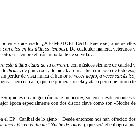
ro, potente y acelerado. ¿A lo MOTÖRHEAD? Puede ser, aunque ellos
 con ellos en los últimos tiempos
). De cualquier manera, veteranos y
ncierto, es siempre el más importante de su vida…
a esta última etapa de su carrera
), con músicos siempre de calidad y
, de
thrash
, de punk rock, de metal… o más bien un poco de todo eso,
, sin perder de vista nunca el humor (
a veces negro, a veces sarcástico,
 rugosa, pero cercana, que de primeras recela y ataca pero que pronto te
 «Si quieres un amigo, cómprate un perro», su lema desde entonces y
 mejor época especialmente con dos discos clave como son «Noche de
con el EP «Caníbal de lo ajeno». Desde entonces nos han ofrecido dos
 la reedición en vinilo de “Noche de lobos”
), que será el epílogo a una