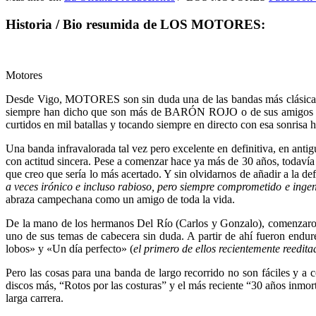
Historia / Bio resumida de LOS MOTORES:
Motores
Desde Vigo, MOTORES son sin duda una de las bandas más clásicas 
siempre han dicho que son más de BARÓN ROJO o de sus amigo
curtidos en mil batallas y tocando siempre en directo con esa sonrisa 
Una banda infravalorada tal vez pero excelente en definitiva, en antig
con actitud sincera. Pese a comenzar hace ya más de 30 años, toda
que creo que sería lo más acertado. Y sin olvidarnos de añadir a la def
a veces irónico e incluso rabioso, pero siempre comprometido e inge
abraza campechana como un amigo de toda la vida.
De la mano de los hermanos Del Río (Carlos y Gonzalo), comenzaron 
uno de sus temas de cabecera sin duda. A partir de ahí fueron end
lobos» y «Un día perfecto» (
el primero de ellos recientemente reedita
Pero las cosas para una banda de largo recorrido no son fáciles y a
discos más, “Rotos por las costuras” y el más reciente “30 años inmort
larga carrera.