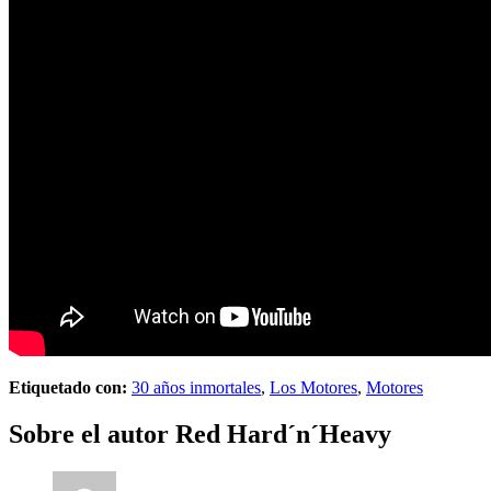
Etiquetado con:
30 años inmortales
,
Los Motores
,
Motores
Sobre el autor
Red Hard´n´Heavy