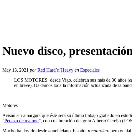
Nuevo disco, presentaci
May 13, 2021
por
Red Hard´n´Heavy
en
Especiales
LOS MOTORES, desde Vigo, celebran sus más de 30 años (
e
en breve). Os damos toda la información actualizada de la banda
Motores
Avisan sin amargura que éste será su último trabajo grabado en estu
“
Pedazo de mamon
”, con colaboración del gran Alberto Cereijo (LOS
Mucho ha llovido desde aquel lejano, bisoño,
rocanrolero
pero genial