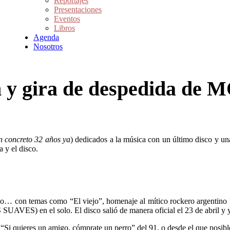
Reportajes
Presentaciones
Eventos
Libros
Agenda
Nosotros
ón y gira de despedida d
n concreto 32 años ya
) dedicados a la música con un último disco y un
 y el disco.
dio… con temas como “El viejo”, homenaje al mítico rockero argentino
 SUAVES) en el solo. El disco salió de manera oficial el 23 de abril 
 “Si quieres un amigo, cómprate un perro” del 91, o desde el que posib