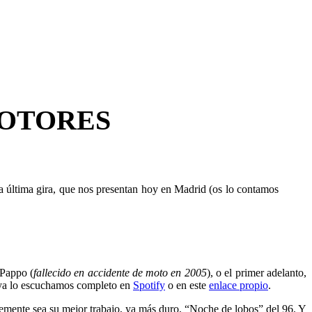
e MOTORES
a última gira, que nos presentan hoy en Madrid (os lo contamos
 Pappo (
fallecido en accidente de moto en 2005
), o el primer adelanto,
y ya lo escuchamos completo en
Spotify
o en este
enlace propio
.
lemente sea su mejor trabajo, ya más duro, “Noche de lobos” del 96. Y