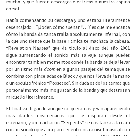
mucho, y que fueron descargas eléctricas a nuestra espina
dorsal .
Había comenzando su descarga y uno estaba literalmente
desencajado…”¡Joder, cómo suenan!”… Y es que me encanta
cómo la banda da tanta tralla absolutamente infernal, con
la que uno siente que la base rítmica te machaca la cabeza.
“Revelation Nausea” que da título al disco del año 2001
sigue aumentando el sonido más salvaje aunque puedes
encontrar también momentos donde la banda se deja llevar
por un ritmo más
doom
en algunos pasajes del tema que se
combina con pinceladas de Black y que nos lleva de la mano
a un esquizofrénico “Possesed”. Sin duda es de los temas que
personalmente más me gustan de la banda y que destrozan
mi cuello literalmente.
El final va llegando aunque no queramos y van apareciendo
más dardos envenenados que se disparan desde el
escenario, y un machacón “Serpents” se nos lanza a la cara
con un sonido que a mi parecer entronca a nivel musical con