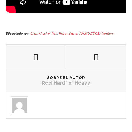
Etiquetado con:
Charly Rock n´Roll
,
Hyban Draco
,
SOUND STAGE
,
Vomitory
SOBRE EL AUTOR
Red Hard´n´Heavy