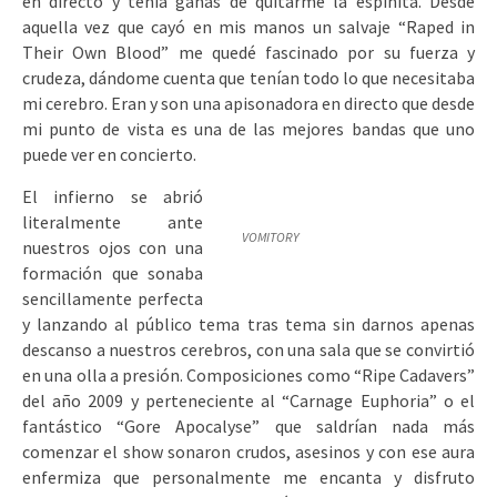
en directo y tenía ganas de quitarme la espinita. Desde
aquella vez que cayó en mis manos un salvaje “Raped in
Their Own Blood” me quedé fascinado por su fuerza y
crudeza, dándome cuenta que tenían todo lo que necesitaba
mi cerebro. Eran y son una apisonadora en directo que desde
mi punto de vista es una de las mejores bandas que uno
puede ver en concierto.
El infierno se abrió
literalmente ante
VOMITORY
nuestros ojos con una
formación que sonaba
sencillamente perfecta
y lanzando al público tema tras tema sin darnos apenas
descanso a nuestros cerebros, con una sala que se convirtió
en una olla a presión. Composiciones como “Ripe Cadavers”
del año 2009 y perteneciente al “Carnage Euphoria” o el
fantástico “Gore Apocalyse” que saldrían nada más
comenzar el show sonaron crudos, asesinos y con ese aura
enfermiza que personalmente me encanta y disfruto