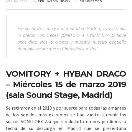
ABR 04, 2019
por
RED HARD´N´HEAVY
en
CONCIERTOS
Era noche de caña y malignidad en Madrid, y vaya sí nos
lo dieron con creces VOMITORY e HYBAN DRACO hace
unos días. Nos lo cuenta y muestra nuestro pequeño
demonio oscuro que es Charly Rock n´Roll:
VOMITORY + HYBAN DRACO
– Miércoles 15 de marzo 2019
(sala Sound Stage, Madrid)
Se retiraron en el 2013 y por suerte para todas las amantes
de los sonidos más extremos se han vuelto a reunir los
suecos VOMITORY. Así que sin dudarlo no nos perdimos la
fecha de su descarga en Madrid que se presentaba