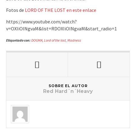
Fotos de
LORD OF THE LOST en este enlace
https://www.youtube.com/watch?
v=OXIiOINgvaM&list=RDOXIiOINgvaM&start_radio=1
Etiquetado con:
DOGMA
,
Lord of the lost
,
Madness
SOBRE EL AUTOR
Red Hard´n´Heavy