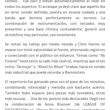
cambió… Fue salir y elevar automáticamente el nivel en
todos los aspectos. El arranque ya dejó claro que aquello iba
en serio: sonido definido, puesta en escena cuidada y una
banda que domina perfectamente su terreno. La
combinación de instrumentación, con teclados muy
presentes y una base rítmica contundente, generó una
atmósfera muy particular, casi envolvente.
Se notan las tablas por medio mundo y Chris Harms se
mueve con total naturalidad al frente, alternando registros
y conectando con el público sin esfuerzo. Temas como
“My
Funeral”
mostraron su lado más teatral, mientras que otros
como
“Damage”
o
“Blood for Blood”
tiraban hacia un sonido
más industrial que puede recordar a Rammstein.
El repertorio fue ganando peso con el paso de los minutos,
combinando intensidad y melodía con bastante acierto.
También hubo espacio para piezas más coreables, otras
más oscuras… Uno de los puntos más destacados llegó con
la colaboración de Anna Brunner (de LEAGUE OF
DISTORTION) en
“Please Break the Silence”
, aportando un