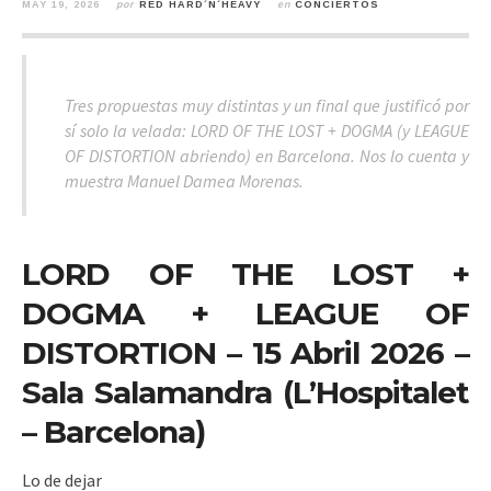
MAY 19, 2026
por
RED HARD´N´HEAVY
en
CONCIERTOS
Tres propuestas muy distintas y un final que justificó por
sí solo la velada: LORD OF THE LOST + DOGMA (y LEAGUE
OF DISTORTION abriendo) en Barcelona. Nos lo cuenta y
muestra Manuel Damea Morenas.
LORD OF THE LOST +
DOGMA + LEAGUE OF
DISTORTION – 15 Abril 2026 –
Sala Salamandra (L’Hospitalet
– Barcelona)
Lo de dejar