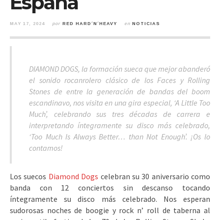
España
MAY 17, 2024
por
RED HARD´N´HEAVY
en
NOTICIAS
DIAMOND DOGS, la formación sueca que mejor abanderó
el sonido rocanrolero clásico de los Faces y Rolling
Stones de entre la generación de bandas del boom
escandinavo, nos visita en una gira especial, ‘A Little Too
Much’, celebrando sus tres décadas de carrera e
interpretando íntegramente su disco más celebrado,
‘Too Much Is Always Better… than Not Enough’. ¡Os lo
contamos!
Los suecos
Diamond Dogs
celebran su 30 aniversario como
banda con 12 conciertos sin descanso tocando
íntegramente su disco más celebrado. Nos esperan
sudorosas noches de boogie y rock n’ roll de taberna al