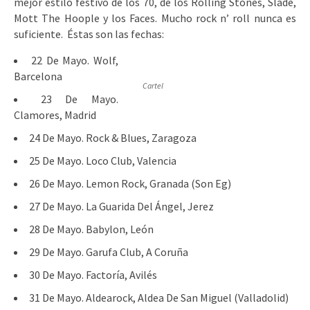
mejor estilo festivo de los 70, de los Rolling Stones, Slade,
Mott The Hoople y los Faces. Mucho rock n’ roll nunca es
suficiente. Éstas son las fechas:
22 De Mayo. Wolf,
Barcelona
Cartel
23 De Mayo.
Clamores, Madrid
24 De Mayo. Rock & Blues, Zaragoza
25 De Mayo. Loco Club, Valencia
26 De Mayo. Lemon Rock, Granada (Son Eg)
27 De Mayo. La Guarida Del Ángel, Jerez
28 De Mayo. Babylon, León
29 De Mayo. Garufa Club, A Coruña
30 De Mayo. Factoría, Avilés
31 De Mayo. Aldearock, Aldea De San Miguel (Valladolid)