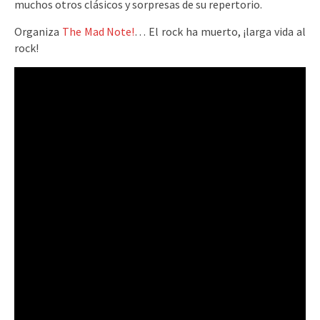
muchos otros clásicos y sorpresas de su repertorio.
Organiza
The Mad Note!
… El rock ha muerto, ¡larga vida al
rock!