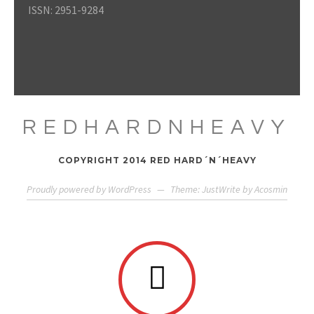
ISSN: 2951-9284
REDHARDNHEAVY
COPYRIGHT 2014 RED HARD´N´HEAVY
Proudly powered by WordPress
—
Theme: JustWrite by
Acosmin