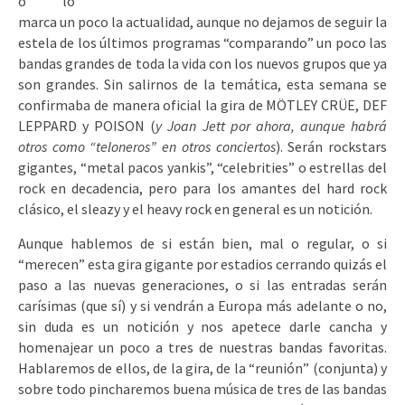
o lo
marca un poco la actualidad, aunque no dejamos de seguir la
estela de los últimos programas “comparando” un poco las
bandas grandes de toda la vida con los nuevos grupos que ya
son grandes. Sin salirnos de la temática, esta semana se
confirmaba de manera oficial la gira de MÖTLEY CRÜE, DEF
LEPPARD y POISON (
y Joan Jett por ahora, aunque habrá
otros como “teloneros” en otros conciertos
). Serán rockstars
gigantes, “metal pacos yankis”, “celebrities” o estrellas del
rock en decadencia, pero para los amantes del hard rock
clásico, el sleazy y el heavy rock en general es un notición.
Aunque hablemos de si están bien, mal o regular, o si
“merecen” esta gira gigante por estadios cerrando quizás el
paso a las nuevas generaciones, o si las entradas serán
carísimas (que sí) y si vendrán a Europa más adelante o no,
sin duda es un notición y nos apetece darle cancha y
homenajear un poco a tres de nuestras bandas favoritas.
Hablaremos de ellos, de la gira, de la “reunión” (conjunta) y
sobre todo pincharemos buena música de tres de las bandas