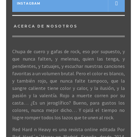
INSTAGRAM
ACERCA DE NOSOTROS
Chupa de cuero y gafas de rock, eso por supuesto, y
que nunca falten, y melenas, quien las tenga, y
pendientes, y tatuajes, y escuchar nuestras canciones
favoritas a un volumen brutal. Pero el color es blanco,
y también rojo, que nunca falte tampoco, que la
sangre caliente tiene color y calor, y la ilusión, y la
pasión y la valentía. Rojo a muerte corren por su
casta… ¿Es un jeroglífico? Bueno, para gustos los
colores, nunca mejor dicho… Y ojalá el tiempo no
logre romper todos los lazos que te unen al rock.
Red Hard n Heavy es una revista online editada Por
Red Hard´n´Heavy en Madrid, España, desde 2014.