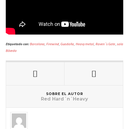
Etiquetado con:
Barcelona
,
Firewind
,
Guadaña
,
Heavy metal
,
Raven´s Gate
,
sala
Bóveda
SOBRE EL AUTOR
Red Hard´n´Heavy