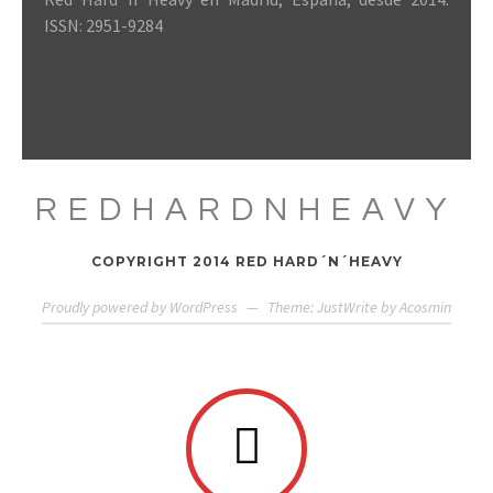
ISSN: 2951-9284
REDHARDNHEAVY
COPYRIGHT 2014 RED HARD´N´HEAVY
Proudly powered by WordPress
—
Theme: JustWrite by
Acosmin