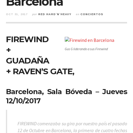
Barcelona
OCT 31, 2017
por
RED HARD´N´HEAVY
en
CONCIERTOS
FIREWIND
+
Gus G liderando a sus Firewind
GUADAÑA
+ RAVEN’S GATE,
Barcelona, Sala Bóveda – Jueves
12/10/2017
FIREWIND comenzaba su gira por nuestro país el pasado
12 de Octubre en Barcelona, la primera de cuatro fechas