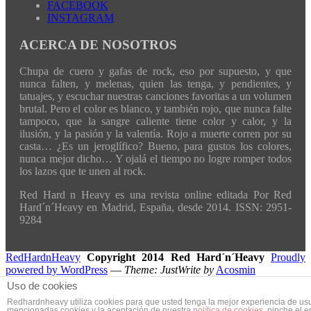
FACEBOOK
INSTAGRAM
ACERCA DE NOSOTROS
Chupa de cuero y gafas de rock, eso por supuesto, y que
nunca falten, y melenas, quien las tenga, y pendientes, y
tatuajes, y escuchar nuestras canciones favoritas a un volumen
brutal. Pero el color es blanco, y también rojo, que nunca falte
tampoco, que la sangre caliente tiene color y calor, y la
ilusión, y la pasión y la valentía. Rojo a muerte corren por su
casta… ¿Es un jeroglífico? Bueno, para gustos los colores,
nunca mejor dicho… Y ojalá el tiempo no logre romper todos
los lazos que te unen al rock.
Red Hard n Heavy es una revista online editada Por Red
Hard´n´Heavy en Madrid, España, desde 2014. ISSN: 2951-
9284
RedHardnHeavy
Copyright 2014 Red Hard´n´Heavy
Proudly
powered by WordPress
—
Theme: JustWrite by
Acosmin
Uso de cookies
Redhardnheavy utiliza cookies para que usted tenga la mejor experiencia de us
mencionadas cookies y la aceptación de nuestra
política de cookies
, pinche el 