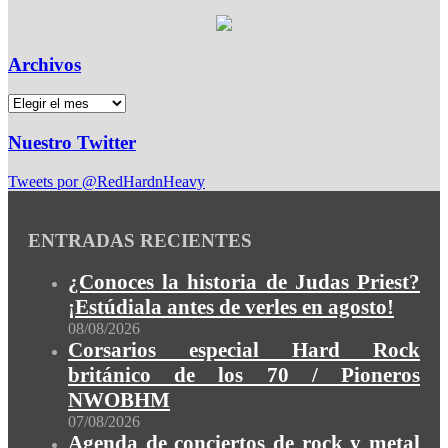
Archivos
Nuestro Twitter
Tweets por @RedHardnHeavy
ENTRADAS RECIENTES
¿Conoces la historia de Judas Priest?
¡Estúdiala antes de verles en agosto!
08/08/2026
Corsarios especial Hard Rock
británico de los 70 / Pioneros
NWOBHM
07/08/2026
Agenda de conciertos de rock y metal