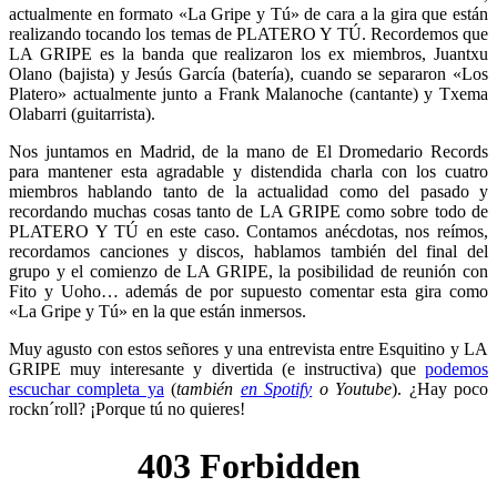
actualmente en formato «La Gripe y Tú» de cara a la gira que están
realizando tocando los temas de PLATERO Y TÚ. Recordemos que
LA GRIPE es la banda que realizaron los ex miembros, Juantxu
Olano (bajista) y Jesús García (batería), cuando se separaron «Los
Platero» actualmente junto a Frank Malanoche (cantante) y Txema
Olabarri (guitarrista).
Nos juntamos en Madrid, de la mano de El Dromedario Records
para mantener esta agradable y distendida charla con los cuatro
miembros hablando tanto de la actualidad como del pasado y
recordando muchas cosas tanto de LA GRIPE como sobre todo de
PLATERO Y TÚ en este caso. Contamos anécdotas, nos reímos,
recordamos canciones y discos, hablamos también del final del
grupo y el comienzo de LA GRIPE, la posibilidad de reunión con
Fito y Uoho… además de por supuesto comentar esta gira como
«La Gripe y Tú» en la que están inmersos.
Muy agusto con estos señores y una entrevista entre Esquitino y LA
GRIPE muy interesante y divertida (e instructiva) que
podemos
escuchar completa ya
(
también
en Spotify
o Youtube
). ¿Hay poco
rockn´roll? ¡Porque tú no quieres!