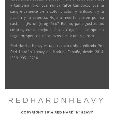
y también rojo, que nunca falte tampoco, que la
sangre caliente tiene color y calor, y la ilusión, y la
pasión y la valentía. Rojo a muerte corren por su
casta… ¿Es un jeroglífico? Bueno, para gustos los
colores, nunca mejor dicho… Y ojalá el tiempo no
logre romper todos los lazos que te unen al rock.
Red Hard n Heavy es una revista online editada Por
Red Hard´n´Heavy en Madrid, España, desde 2014.
ISSN: 2951-9284
REDHARDNHEAVY
COPYRIGHT 2014 RED HARD´N´HEAVY