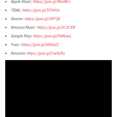
Apple Music:
https://goo.gl/NbsWcc
TIDAL:
https://goo.gl/5FH43n
Deezer:
https://goo.gl/5XFQ8
Amazon Music:
https://goo.gl/2C3CXM
Google Play:
https://goo.gl/YsMbwq
Fnac:
https://goo.gl/b6DuZZ
Amazon:
https://goo.gl/Cw9yRu