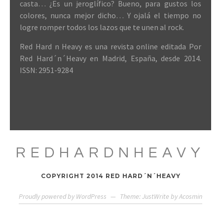
casta… ¿Es un jeroglífico? Bueno, para gustos los
colores, nunca mejor dicho… Y ojalá el tiempo no
logre romper todos los lazos que te unen al rock.
Red Hard n Heavy es una revista online editada Por
Red Hard´n´Heavy en Madrid, España, desde 2014.
ISSN: 2951-9284
REDHARDNHEAVY
COPYRIGHT 2014 RED HARD´N´HEAVY
Proudly powered by WordPress
—
Theme: JustWrite by
Acosmin