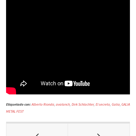
Etiquetado con:
Alberto Rionda
,
avalanch
,
Dirk Schlachter
,
El secreto
,
Galia
,
GALIA
METAL FEST