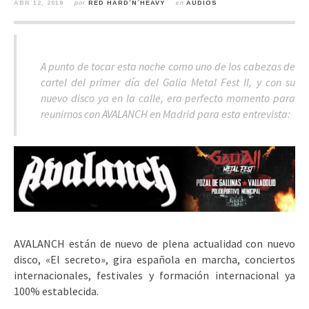
ABR 12, 2019
por
RED HARD´N´HEAVY
en
AUDIOS
A punto de tocar esta noche como uno de los cabezas de
cartel del primer día del Galia Metal Fest II, y con su
nuevo disco ya en la calle, era perfecto momento para
reunirnos con AVALANCH en Madrid para esta entrevista:
AVALANCH están de nuevo de plena actualidad con nuevo
disco, «El secreto», gira española en marcha, conciertos
internacionales, festivales y formación internacional ya
100% establecida.