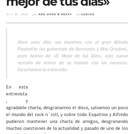
mejor de tus días»
OCT 21, 2025
por
RED HARD´N´HEAVY
en
AUDIOS
Hace unos días nos reunimos con el gran Alfredo
Piedrafita (ex guitarrista de Barricada y Miss Octubre),
para hablar de «El Mejor de tus Días», esta nueva
revisión de temas de su historia con los navarros.
Escuchamos la entrevista:
En esta
entrevista
, y
agradable charla, desgranamos el disco, salvamos un poco
el mundo del rock n´roll, y sobre todo Esquitino y Alfredo
pudieron mantener una charla de amigos, desgranando
muchas cuestiones de la actualidad y pasado de uno de los