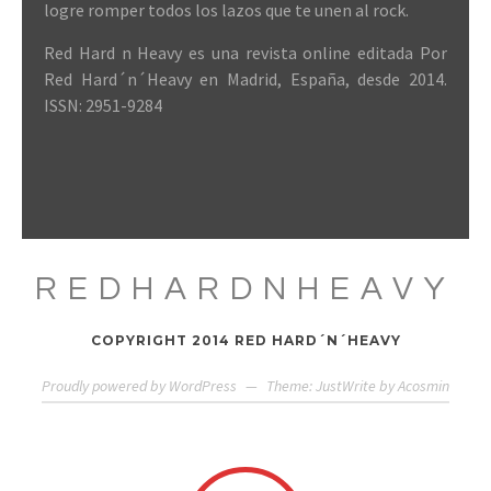
logre romper todos los lazos que te unen al rock.
Red Hard n Heavy es una revista online editada Por
Red Hard´n´Heavy en Madrid, España, desde 2014.
ISSN: 2951-9284
REDHARDNHEAVY
COPYRIGHT 2014 RED HARD´N´HEAVY
Proudly powered by WordPress
—
Theme: JustWrite by
Acosmin